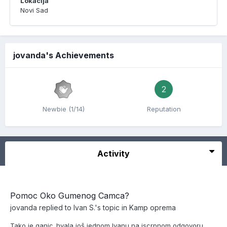
Lokacija
Novi Sad
jovanda's Achievements
2
Newbie (1/14)
Reputation
Activity
Pomoc Oko Gumenog Camca?
jovanda
replied to
Ivan S.
's topic in
Kamp oprema
Tako je ganic..hvala još jednom Ivanu na iscrpnom odgovoru,