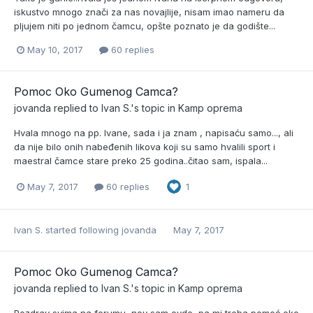
iskustvo mnogo znači za nas novajlije, nisam imao nameru da
pljujem niti po jednom čamcu, opšte poznato je da godište...
May 10, 2017
60 replies
Pomoc Oko Gumenog Camca?
jovanda
replied to
Ivan S.
's topic in
Kamp oprema
Hvala mnogo na pp. Ivane, sada i ja znam , napisaću samo..., ali
da nije bilo onih nabeđenih likova koji su samo hvalili sport i
maestral čamce stare preko 25 godina..čitao sam, ispala...
May 7, 2017
60 replies
1
Ivan S.
started following
jovanda
May 7, 2017
Pomoc Oko Gumenog Camca?
jovanda
replied to
Ivan S.
's topic in
Kamp oprema