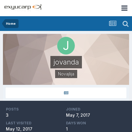
Home
jovanda
Novajlija
POSTS
JOINED
3
May 7, 2017
LAST VISITED
DAYS WON
May 12, 2017
1