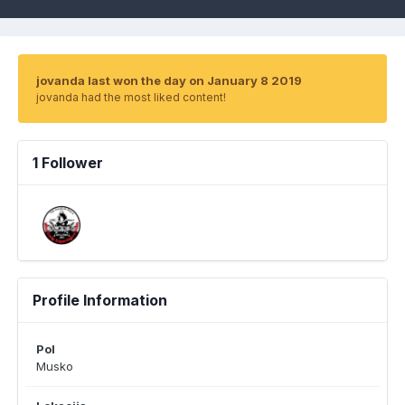
jovanda last won the day on January 8 2019
jovanda had the most liked content!
1 Follower
Profile Information
Pol
Musko