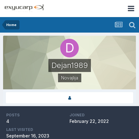
Home
Dejan1989
Novajlija
POSTS
JOINED
4
February 22, 2022
LAST VISITED
September 16, 2023