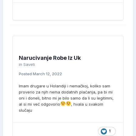
Narucivanje Robe Iz Uk
in
Saveti
Posted
March 12, 2022
Imam drugare u Holandiji i nemačkoj, koliko sam
proverio za njih nema dodatnih plaćanja, pa bi mi
oni i doneli, bitno mi je bilo samo da li su legitimni,
al si mi već odgovorio
, hvala u svakom
slučaju
1