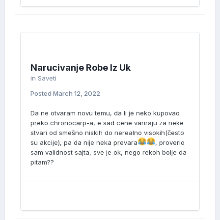
Narucivanje Robe Iz Uk
in
Saveti
Posted
March 12, 2022
Da ne otvaram novu temu, da li je neko kupovao
preko chronocarp-a, e sad cene variraju za neke
stvari od smešno niskih do nerealno visokih(često
su akcije), pa da nije neka prevara
, proverio
sam validnost sajta, sve je ok, nego rekoh bolje da
pitam??