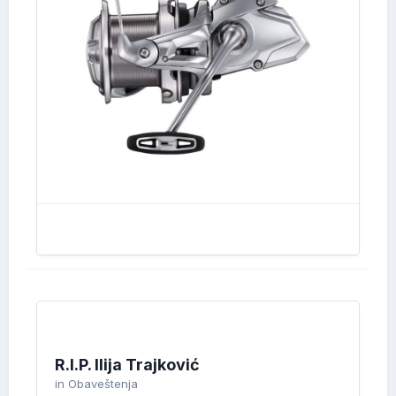
R.I.P. Ilija Trajković
in
Obaveštenja