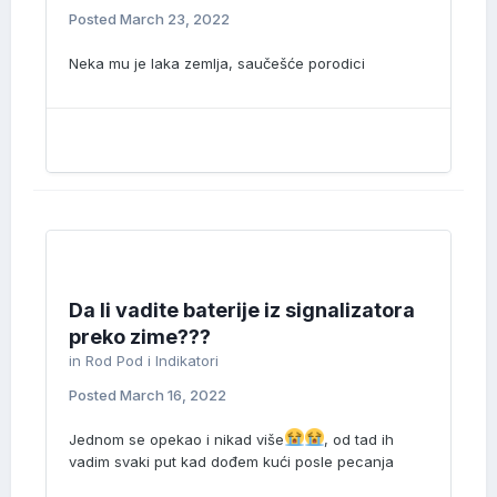
Posted
March 23, 2022
Neka mu je laka zemlja, saučešće porodici
Da li vadite baterije iz signalizatora
preko zime???
in
Rod Pod i Indikatori
Posted
March 16, 2022
Jednom se opekao i nikad više
, od tad ih
vadim svaki put kad dođem kući posle pecanja