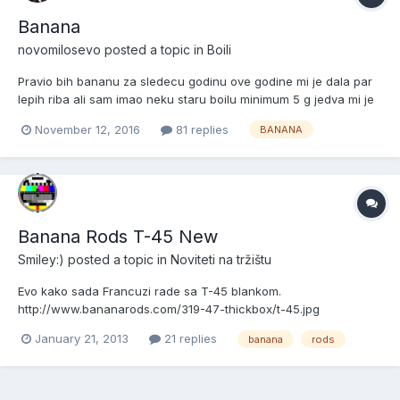
Banana
novomilosevo
posted a topic in
Boili
Pravio bih bananu za sledecu godinu ove godine mi je dala par
lepih riba ali sam imao neku staru boilu minimum 5 g jedva mi je
prosla heklica Kakva su vasa iskustva sa njom i neki saveti ?
November 12, 2016
81 replies
BANANA
Banana Rods T-45 New
Smiley:)
posted a topic in
Noviteti na tržištu
Evo kako sada Francuzi rade sa T-45 blankom.
http://www.bananarods.com/319-47-thickbox/t-45.jpg
January 21, 2013
21 replies
banana
rods