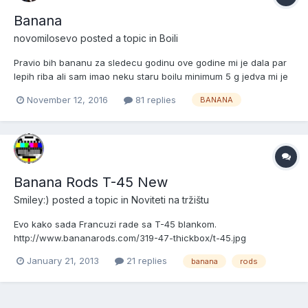
Banana
novomilosevo
posted a topic in
Boili
Pravio bih bananu za sledecu godinu ove godine mi je dala par
lepih riba ali sam imao neku staru boilu minimum 5 g jedva mi je
prosla heklica Kakva su vasa iskustva sa njom i neki saveti ?
November 12, 2016
81 replies
BANANA
Banana Rods T-45 New
Smiley:)
posted a topic in
Noviteti na tržištu
Evo kako sada Francuzi rade sa T-45 blankom.
http://www.bananarods.com/319-47-thickbox/t-45.jpg
January 21, 2013
21 replies
banana
rods