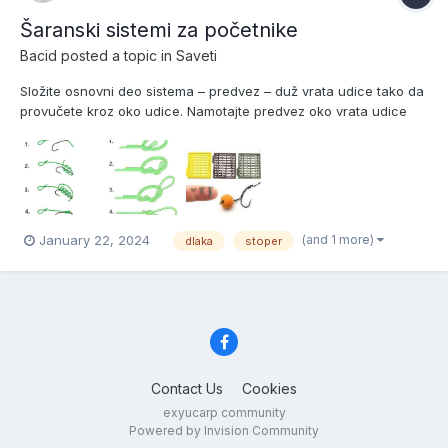
Šaranski sistemi za početnike
Bacid
posted a topic in
Saveti
Složite osnovni deo sistema – predvez – duž vrata udice tako da
provučete kroz oko udice. Namotajte predvez oko vrata udice
između 6 i 8 puta, ostavljajući dovoljno "dlake" za boili. Ovaj
postupak detaljnije ćemo obraditi uskoro. Vratite predvez nazad
kroz oko udice. Zategnite čvor...
(and 1 more)
January 22, 2024
dlaka
stoper
Contact Us
Cookies
exyucarp community
Powered by Invision Community