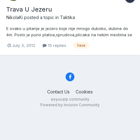
Trava U Jezeru
NikolaKi
posted a topic in
Taktika
E ovako u pitanje je jezero koje nije mnogo duboko, dubine do
4m. Posto je puno platoa,sprudova,plicaka na nekim mestima se
pojavila trava u toj meri da sada vec pravi ozbiljan problem, i na
July 3, 2012
15 replies
trava
nekim mestima se ne moze pecati... trazio bih savete i ideje od
starijih kako to COVEK moze da ocisti i uz po...
Contact Us
Cookies
exyucarp community
Powered by Invision Community