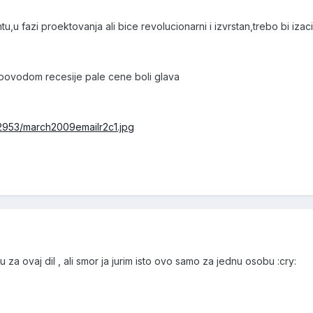
tu,u fazi proektovanja ali bice revolucionarni i izvrstan,trebo bi iza
ovodom recesije pale cene boli glava
/2953/march2009emailr2c1.jpg
 za ovaj dil , ali smor ja jurim isto ovo samo za jednu osobu :cry: