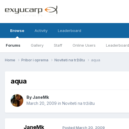
Browse
Activity
Leaderboard
Forums
Gallery
Staff
Online Users
Leaderboar
Home
Pribor i oprema
Noviteti na tržištu
aqua
aqua
By
JaneMk
March 20, 2009
in
Noviteti na tržištu
JaneMk
Posted
March 20, 2009