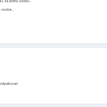
k2 za jednu osobu...
 osobe...
neotpakovan