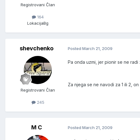
Registrovani Član
164
Lokacija
Bg
shevchenko
Posted
March 21, 2009
Pa onda uzmi, jer pionir se ne radi 
Za njega se ne navodi za 1 ili 2, o
Registrovani Član
245
M C
Posted
March 21, 2009