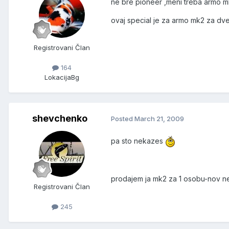
ne bre pioneer ,meni treba armo m
ovaj special je za armo mk2 za dve
Registrovani Član
164
Lokacija
Bg
shevchenko
Posted
March 21, 2009
pa sto nekazes
prodajem ja mk2 za 1 osobu-nov 
Registrovani Član
245