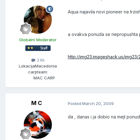
Aqua najavila novi pioneer na trzish
a ovakva ponuda se nepropushta p
Globalni Moderator
http://img23.imageshack.us/img23
3.6k
Lokacija
Macedonia
carpteam:
MAC CARP
M C
Posted
March 20, 2009
da , danas i ja dobio na mejl ponudu