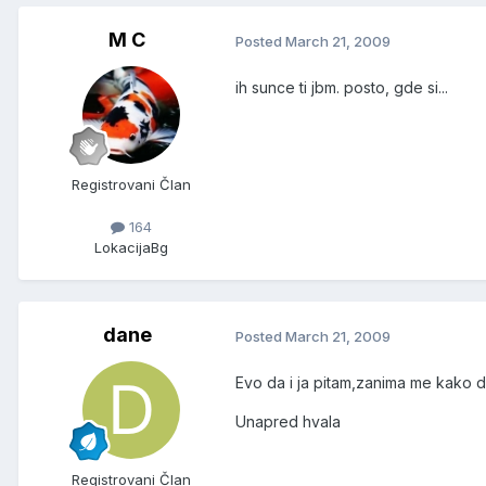
M C
Posted
March 21, 2009
ih sunce ti jbm. posto, gde si...
Registrovani Član
164
Lokacija
Bg
dane
Posted
March 21, 2009
Evo da i ja pitam,zanima me kako d
Unapred hvala
Registrovani Član