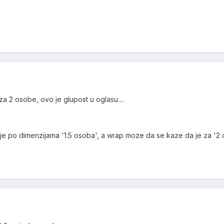
za 2 osobe, ovo je glupost u oglasu....
n je po dimenzijama '1.5 osoba', a wrap moze da se kaze da je za '2 o