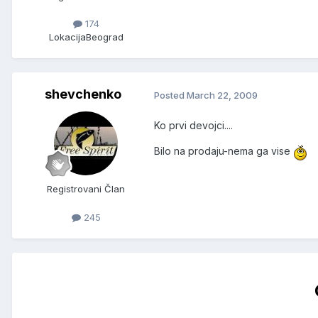
174
Lokacija
Beograd
shevchenko
Posted
March 22, 2009
Ko prvi devojci....
Bilo na prodaju-nema ga vise
Registrovani Član
245