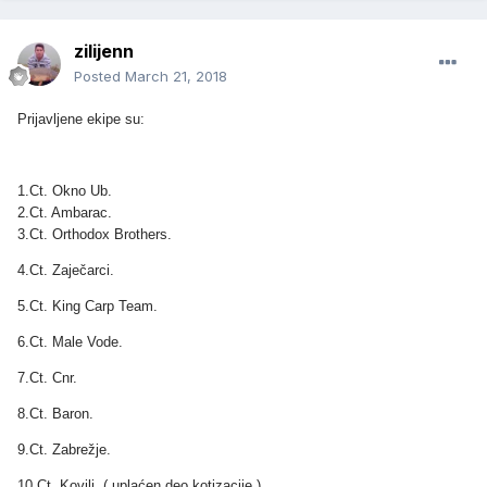
zilijenn
Posted
March 21, 2018
Prijavljene ekipe su:
1.Ct. Okno Ub.
2.Ct. Ambarac.
3.Ct. Orthodox Brothers.
4.Ct. Zaječarci.
5.Ct. King Carp Team.
6.Ct. Male Vode.
7.Ct. Cnr.
8.Ct. Baron.
9.Ct. Zabrežje.
10.Ct. Kovilj. ( uplaćen deo kotizacije ).