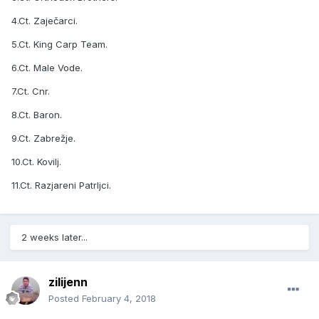
4.Ct. Zaječarci.
5.Ct. King Carp Team.
6.Ct. Male Vode.
7.Ct. Cnr.
8.Ct. Baron.
9.Ct. Zabrežje.
10.Ct. Kovilj.
11.Ct. Razjareni Patrljci.
2 weeks later...
zilijenn
Posted
February 4, 2018