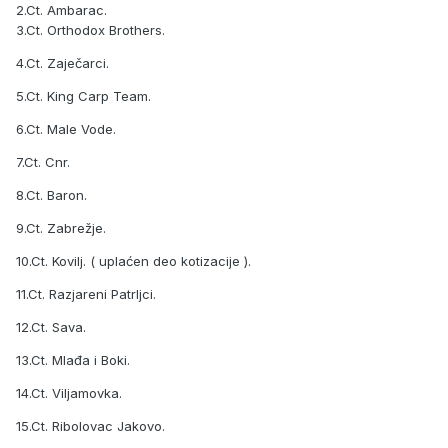
2.Ct. Ambarac.
3.Ct. Orthodox Brothers.
4.Ct. Zaječarci.
5.Ct. King Carp Team.
6.Ct. Male Vode.
7.Ct. Cnr.
8.Ct. Baron.
9.Ct. Zabrežje.
10.Ct. Kovilj. ( uplaćen deo kotizacije ).
11.Ct. Razjareni Patrljci.
12.Ct. Sava.
13.Ct. Mlađa i Boki.
14.Ct. Viljamovka.
15.Ct. Ribolovac Jakovo.