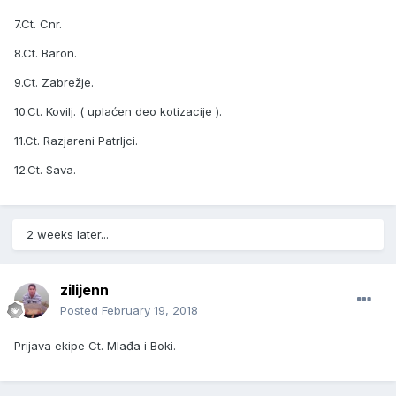
7.Ct. Cnr.
8.Ct. Baron.
9.Ct. Zabrežje.
10.Ct. Kovilj. ( uplaćen deo kotizacije ).
11.Ct. Razjareni Patrljci.
12.Ct. Sava.
2 weeks later...
zilijenn
Posted
February 19, 2018
Prijava ekipe Ct. Mlađa i Boki.