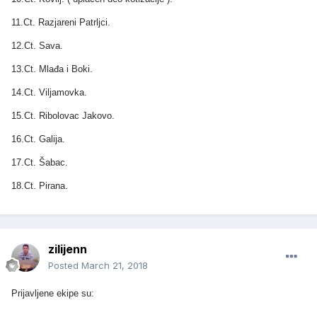
11.Ct. Razjareni Patrljci.
12.Ct. Sava.
13.Ct. Mlađa i Boki.
14.Ct. Viljamovka.
15.Ct. Ribolovac Jakovo.
16.Ct. Galija.
17.Ct. Šabac.
18.Ct. Pirana.
zilijenn
Posted
March 21, 2018
Prijavljene ekipe su: