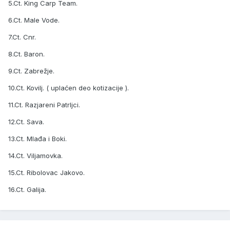
5.Ct. King Carp Team.
6.Ct. Male Vode.
7.Ct. Cnr.
8.Ct. Baron.
9.Ct. Zabrežje.
10.Ct. Kovilj. ( uplaćen deo kotizacije ).
11.Ct. Razjareni Patrljci.
12.Ct. Sava.
13.Ct. Mlađa i Boki.
14.Ct. Viljamovka.
15.Ct. Ribolovac Jakovo.
16.Ct. Galija.