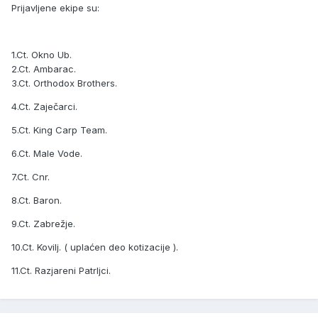
Prijavljene ekipe su:
1.Ct. Okno Ub.
2.Ct. Ambarac.
3.Ct. Orthodox Brothers.
4.Ct. Zaječarci.
5.Ct. King Carp Team.
6.Ct. Male Vode.
7.Ct. Cnr.
8.Ct. Baron.
9.Ct. Zabrežje.
10.Ct. Kovilj. ( uplaćen deo kotizacije ).
11.Ct. Razjareni Patrljci.