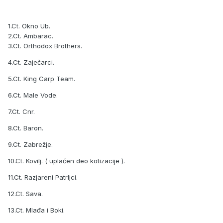
1.Ct. Okno Ub.
2.Ct. Ambarac.
3.Ct. Orthodox Brothers.
4.Ct. Zaječarci.
5.Ct. King Carp Team.
6.Ct. Male Vode.
7.Ct. Cnr.
8.Ct. Baron.
9.Ct. Zabrežje.
10.Ct. Kovilj. ( uplaćen deo kotizacije ).
11.Ct. Razjareni Patrljci.
12.Ct. Sava.
13.Ct. Mlađa i Boki.