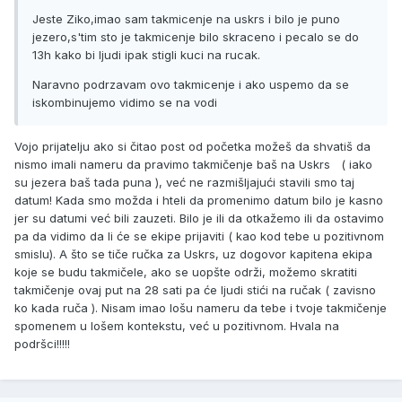
Jeste Ziko,imao sam takmicenje na uskrs i bilo je puno
jezero,s'tim sto je takmicenje bilo skraceno i pecalo se do
13h kako bi ljudi ipak stigli kuci na rucak.
Naravno podrzavam ovo takmicenje i ako uspemo da se
iskombinujemo vidimo se na vodi
Vojo prijatelju ako si čitao post od početka možeš da shvatiš da
nismo imali nameru da pravimo takmičenje baš na Uskrs ( iako
su jezera baš tada puna ), već ne razmišljajući stavili smo taj
datum! Kada smo možda i hteli da promenimo datum bilo je kasno
jer su datumi već bili zauzeti. Bilo je ili da otkažemo ili da ostavimo
pa da vidimo da li će se ekipe prijaviti ( kao kod tebe u pozitivnom
smislu). A što se tiče ručka za Uskrs, uz dogovor kapitena ekipa
koje se budu takmičele, ako se uopšte održi, možemo skratiti
takmičenje ovaj put na 28 sati pa će ljudi stići na ručak ( zavisno
ko kada ruča ). Nisam imao lošu nameru da tebe i tvoje takmičenje
spomenem u lošem kontekstu, već u pozitivnom. Hvala na
podršci!!!!!