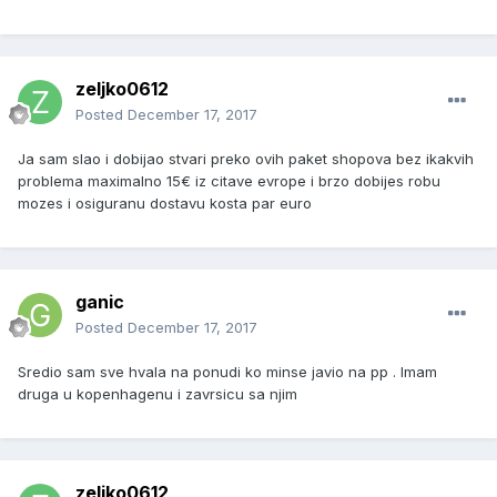
zeljko0612
Posted
December 17, 2017
Ja sam slao i dobijao stvari preko ovih paket shopova bez ikakvih
problema maximalno 15€ iz citave evrope i brzo dobijes robu
mozes i osiguranu dostavu kosta par euro
ganic
Posted
December 17, 2017
Sredio sam sve hvala na ponudi ko minse javio na pp . Imam
druga u kopenhagenu i zavrsicu sa njim
zeljko0612