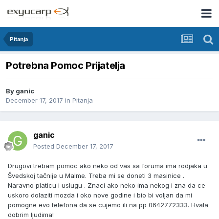
Pitanja
Potrebna Pomoc Prijatelja
By
ganic
December 17, 2017
in
Pitanja
ganic
Posted
December 17, 2017
Drugovi trebam pomoc ako neko od vas sa foruma ima rodjaka u
Švedskoj tačnije u Malme. Treba mi se doneti 3 masinice .
Naravno platicu i uslugu . Znaci ako neko ima nekog i zna da ce
uskoro dolaziti mozda i oko nove godine i bio bi voljan da mi
pomogne evo telefona da se cujemo ili na pp 0642772333. Hvala
dobrim ljudima!