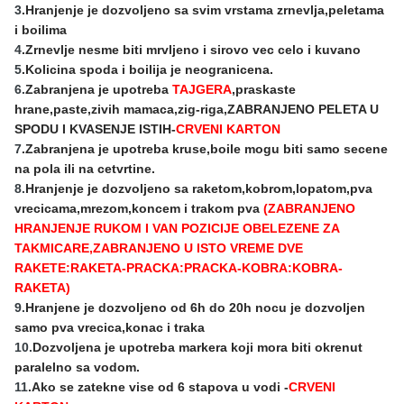
3
.Hranjenje je dozvoljeno sa svim vrstama zrnevlja,peletama
i boilima
4
.Zrnevlje nesme biti mrvljeno i sirovo vec celo i kuvano
5
.Kolicina spoda i boilija je neogranicena.
6.
Zabranjena je upotreba
TAJGERA
,praskaste
hrane,paste,zivih mamaca,zig-riga,ZABRANJENO PELETA U
SPODU I KVASENJE ISTIH-
CRVENI KARTON
7
.Zabranjena je upotreba kruse,boile mogu biti samo secene
na pola ili na cetvrtine.
8.
Hranjenje je dozvoljeno sa raketom,kobrom,lopatom,pva
vrecicama,mrezom,koncem i trakom pva
(ZABRANJENO
HRANJENJE RUKOM I VAN POZICIJE OBELEZENE ZA
TAKMICARE,ZABRANJENO U ISTO VREME DVE
RAKETE:RAKETA-PRACKA:PRACKA-KOBRA:KOBRA-
RAKETA)
9.
Hranjene je dozvoljeno od 6h do 20h nocu je dozvoljen
samo pva vrecica,konac i traka
10.
Dozvoljena je upotreba markera koji mora biti okrenut
paralelno sa vodom.
11
.Ako se zatekne vise od 6 stapova u vodi -
CRVENI