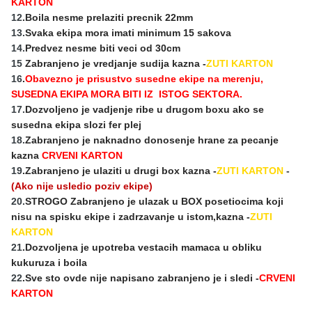
KARTON
12
.Boila nesme prelaziti precnik 22mm
13.
Svaka ekipa mora imati minimum 15 sakova
14.
Predvez nesme biti veci od 30cm
15
Zabranjeno je vredjanje sudija kazna -
ZUTI KARTON
16
.
Obavezno je prisustvo susedne ekipe na merenju,
SUSEDNA EKIPA MORA BITI IZ ISTOG SEKTORA.
17.
Dozvoljeno je vadjenje ribe u drugom boxu ako se
susedna ekipa slozi fer plej
18.
Zabranjeno je naknadno donosenje hrane za pecanje
kazna
CRVENI KARTON
19
.Zabranjeno je ulaziti u drugi box kazna -
ZUTI KARTON
-
(Ako nije usledio poziv ekipe)
20.
STROGO Zabranjeno je ulazak u BOX posetiocima koji
nisu na spisku ekipe i zadrzavanje u istom,kazna -
ZUTI
KARTON
21
.Dozvoljena je upotreba vestacih mamaca u obliku
kukuruza i boila
22
.Sve sto ovde nije napisano zabranjeno je i sledi -
CRVENI
KARTON