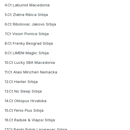
4.Ct Labunist Macedonia
5.Ct Zlatna Ribica Srbija
6.Ct Ribolovac Jakovo Srbija
7.Ct Vision Pivnice Srbija
8.Ct Frenky Beograd Srbija
9.Ct LIMENI Maglic Srbija
10.Ct Lucky SBA Macedonia
11.Ct Alasi Minchen Nemacka
12.Ct Hanter Srbija
13.Ct No Sleep Srbija
14.Ct Oktopus Hrvatska
15.Ct Fenix Plus Srbija
16.Ct Radule & Vlajosi Srbija
17.Ct Rajski Potok Lazarevac Srbija