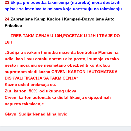
23.
Ekipa pre pocetka takmicenja (na zrebu) mora dostaviti
spisak sa imenima takmicara koja ucestvuju na takmicenju.
24.
Zabranjene Kamp Kucice i Kamperi-Dozvoljene Auto
Prikolice
ZREB TAKMICENJA U 10H,POCETAK U 12H I TRAJE DO
16H
„Sudija u svakom trenutku moze da kontrolise Mamac na
udici kao i svu ostalu opremu ako postoji sumnja za tako
nesto i mora mu se nesmetano obezbediti kontrola,u
suprotnom sledi kazna CRVENI KARTON I AUTOMATSKA
DISKVALIFIKACIJA SA TAKMICENJA“
Kazne usled prekrsaja su:
Zuti karton 50% od ukupnog ulova
Crveni karton automatska disfalifikacija ekipe,odmah
napusta takmicenje
Glavni Sudija:Nenad Mihajlovic