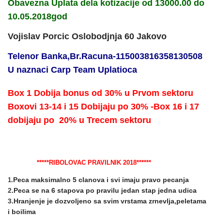
Obavezna Uplata dela kotizacije od 13000.00 do
10.05.2018god
Vojislav Porcic Oslobodjnja 60 Jakovo
Telenor Banka,Br.Racuna-115003816358130508
U naznaci Carp Team Uplatioca
Box 1 Dobija bonus od 30% u Prvom sektoru
Boxovi 13-14 i 15 Dobijaju po 30% -Box 16 i 17
dobijaju po 20% u Trecem sektoru
*****RIBOLOVAC PRAVILNIK 2018******
Peca maksimalno 5 clanova i svi imaju pravo pecanja
1
.
2
.Peca se na 6 stapova po pravilu jedan stap jedna udica
3
.Hranjenje je dozvoljeno sa svim vrstama zrnevlja,peletama
i boilima