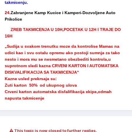
takmicenju.
24.
Zabranjene Kamp Kucice i Kamperi-Dozvoljene Auto
Prikolice
ZREB TAKMICENJA U 10H,POCETAK U 12H I TRAJE DO
16H
„Sudija u svakom trenutku moze da kontrolise Mamac na
udici kao i svu ostalu opremu ako postoji sumnja za tako
nesto i mora mu se nesmetano obezbediti kontrola,u
suprotnom sledi kazna CRVENI KARTON I AUTOMATSKA
DISKVALIFIKACIJA SA TAKMICENJA“
Kazne usled prekrsaja su:
Zuti karton 50% od ukupnog ulova
Crveni karton automatska disfalifikacija ekipe,odmah
napusta takmicenje
This topic is now closed to further replies.