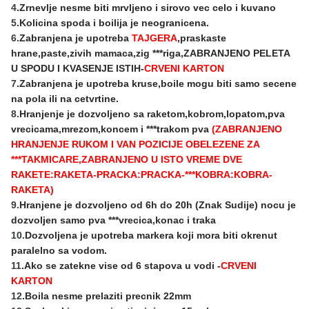
4
.Zrnevlje nesme biti mrvljeno i sirovo vec celo i kuvano
5
.Kolicina spoda i boilija je neogranicena.
6.
Zabranjena je upotreba
TAJGERA
,praskaste
hrane,paste,zivih mamaca,zig ***riga,ZABRANJENO PELETA
U SPODU I KVASENJE ISTIH-
CRVENI KARTON
7
.Zabranjena je upotreba kruse,boile mogu biti samo secene
na pola ili na cetvrtine.
8.
Hranjenje je dozvoljeno sa raketom,kobrom,lopatom,pva
vrecicama,mrezom,koncem i ***trakom pva
(ZABRANJENO
HRANJENJE RUKOM I VAN POZICIJE OBELEZENE ZA
***TAKMICARE,ZABRANJENO U ISTO VREME DVE
RAKETE:RAKETA-PRACKA:PRACKA-***KOBRA:KOBRA-
RAKETA)
9.
Hranjene je dozvoljeno od 6h do 20h (Znak Sudije) nocu je
dozvoljen samo pva ***vrecica,konac i traka
10.
Dozvoljena je upotreba markera koji mora biti okrenut
paralelno sa vodom.
11
.Ako se zatekne vise od 6 stapova u vodi -
CRVENI
KARTON
12
.Boila nesme prelaziti precnik 22mm