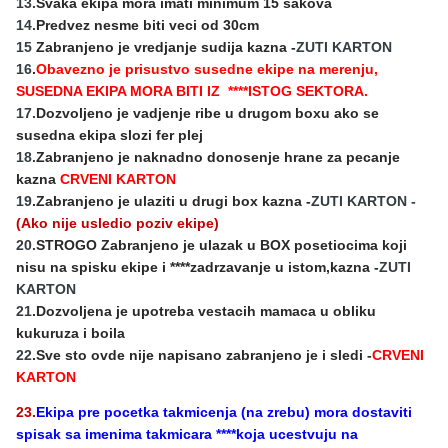
13.
Svaka ekipa mora imati minimum 15 sakova
14.
Predvez nesme biti veci od 30cm
15
Zabranjeno je vredjanje sudija kazna -
ZUTI KARTON
16
.
Obavezno je prisustvo susedne ekipe na merenju,
SUSEDNA EKIPA MORA BITI IZ ****ISTOG SEKTORA.
17.
Dozvoljeno je vadjenje ribe u drugom boxu ako se
susedna ekipa slozi fer plej
18.
Zabranjeno je naknadno donosenje hrane za pecanje
kazna
CRVENI KARTON
19
.Zabranjeno je ulaziti u drugi box kazna -
ZUTI KARTON -
(Ako nije usledio poziv ekipe)
20.
STROGO Zabranjeno je ulazak u BOX posetiocima koji
nisu na spisku ekipe i ****zadrzavanje u istom,kazna -
ZUTI
KARTON
21
.Dozvoljena je upotreba vestacih mamaca u obliku
kukuruza i boila
22
.Sve sto ovde nije napisano zabranjeno je i sledi -
CRVENI
KARTON
23.
Ekipa pre pocetka takmicenja (na zrebu) mora dostaviti
spisak sa imenima takmicara ****koja ucestvuju na