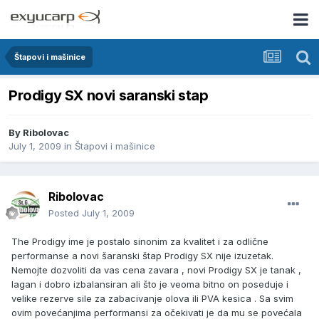
Štapovi i mašinice
Prodigy SX novi saranski stap
By
Ribolovac
July 1, 2009
in
Štapovi i mašinice
Ribolovac
Posted
July 1, 2009
The Prodigy ime je postalo sinonim za kvalitet i za odlične
performanse a novi šaranski štap Prodigy SX nije izuzetak.
Nemojte dozvoliti da vas cena zavara , novi Prodigy SX je tanak ,
lagan i dobro izbalansiran ali što je veoma bitno on poseduje i
velike rezerve sile za zabacivanje olova ili PVA kesica . Sa svim
ovim povećanjima performansi za očekivati je da mu se povećala