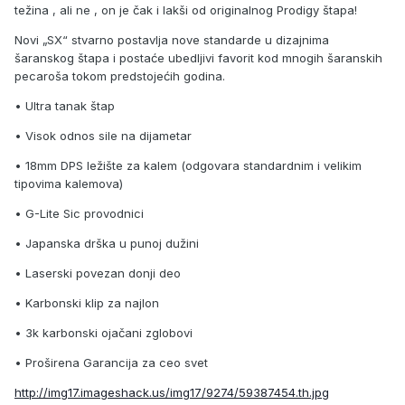
težina , ali ne , on je čak i lakši od originalnog Prodigy štapa!
Novi „SX“ stvarno postavlja nove standarde u dizajnima
šaranskog štapa i postaće ubedljivi favorit kod mnogih šaranskih
pecaroša tokom predstojećih godina.
• Ultra tanak štap
• Visok odnos sile na dijametar
• 18mm DPS ležište za kalem (odgovara standardnim i velikim
tipovima kalemova)
• G-Lite Sic provodnici
• Japanska drška u punoj dužini
• Laserski povezan donji deo
• Karbonski klip za najlon
• 3k karbonski ojačani zglobovi
• Proširena Garancija za ceo svet
http://img17.imageshack.us/img17/9274/59387454.th.jpg