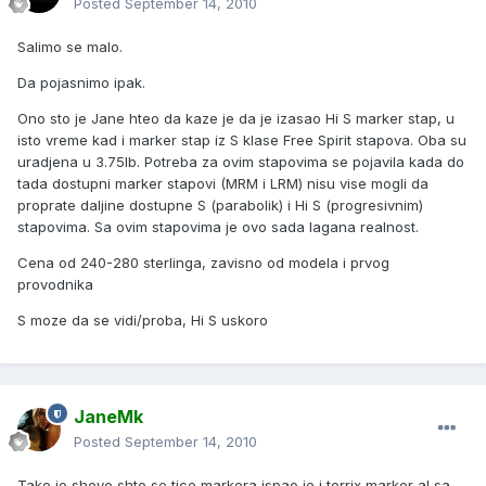
Posted
September 14, 2010
Salimo se malo.
Da pojasnimo ipak.
Ono sto je Jane hteo da kaze je da je izasao Hi S marker stap, u
isto vreme kad i marker stap iz S klase Free Spirit stapova. Oba su
uradjena u 3.75lb. Potreba za ovim stapovima se pojavila kada do
tada dostupni marker stapovi (MRM i LRM) nisu vise mogli da
proprate daljine dostupne S (parabolik) i Hi S (progresivnim)
stapovima. Sa ovim stapovima je ovo sada lagana realnost.
Cena od 240-280 sterlinga, zavisno od modela i prvog
provodnika
S moze da se vidi/proba, Hi S uskoro
JaneMk
Posted
September 14, 2010
Tako je shevo,shto se tice markera ispao je i torrix marker al sa