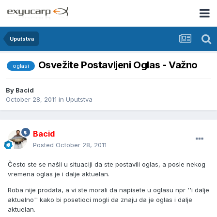
Uputstva
Osvežite Postavljeni Oglas - Važno
oglasi
By
Bacid
October 28, 2011
in
Uputstva
Bacid
Posted
October 28, 2011
Često ste se našli u situaciji da ste postavili oglas, a posle nekog
vremena oglas je i dalje aktuelan.
Roba nije prodata, a vi ste morali da napisete u oglasu npr ''i dalje
aktuelno'' kako bi posetioci mogli da znaju da je oglas i dalje
aktuelan.