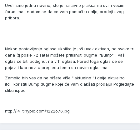
Uveli smo jednu novinu, što je naravno praksa na svim većim
forumima i nadam se da će vam pomoći u daljoj prodaji svog
pribora.
Nakon postavljanja oglasa ukoliko je još uvek aktivan, na svaka tri
dana (tj posle 72 sata) možete pritisnuti dugme ''Bump'' i vaš
oglas će biti podignut na vrh oglasa. Pored toga oglas ce se
pojaviti kao novi u pregledu tema sa novim oglasima.
Zamolio bih vas da ne pišete više ''aktuelno'' i dalje aktuelno
itd....koristiti Bump dugme koje će vam olakšati prodaju! Pogledajte
sliku ispod.
http://i41.tinypic.com/1222o76.jpg