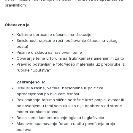
pravilnikom.
Obavezno je:
Kulturno obraćanje učesnicima diskusije
Smislenost napisane reči (poštovanje čitaocima vašeg
posta)
Pisanje u skladu sa naslovom teme
Otvaranje teme u forumima (rubrikama) namenjenim za to
Pravilno postavljanje foto/video materijala uz preporuke iz
rubrike "Uputstva"
Zabranjeno je:
Diskusija rasne, verske, nacionalne ili politicke
opredeljenosti po bilo kom osnovu
Reklamiranje foruma slične sadržine kroz potpis, avatar ili
postovanjem u temi sem ukoliko nije odobreno od strane
moderatorskom teama.
Besmisleno komentarisanje oglasa i oglašivača
Masovno spamovanje foruma u cilju povećanja broja
postova