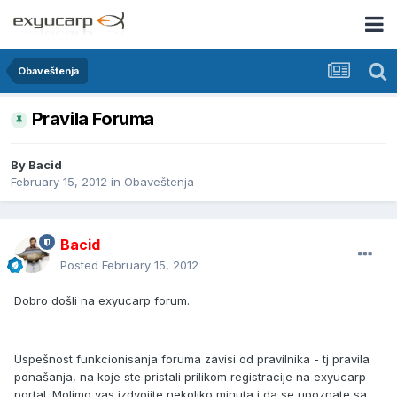
Obaveštenja
Pravila Foruma
By
Bacid
February 15, 2012
in
Obaveštenja
Bacid
Posted
February 15, 2012
Dobro došli na exyucarp forum.
Uspešnost funkcionisanja foruma zavisi od pravilnika - tj pravila
ponašanja, na koje ste pristali prilikom registracije na exyucarp
portal. Molimo vas izdvojite nekoliko minuta i da se upoznate sa