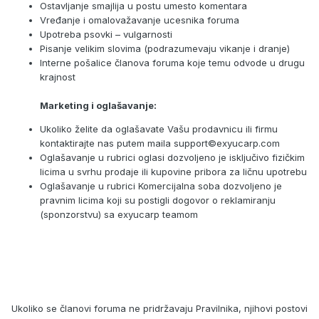
Ostavljanje smajlija u postu umesto komentara
Vređanje i omalovažavanje ucesnika foruma
Upotreba psovki – vulgarnosti
Pisanje velikim slovima (podrazumevaju vikanje i dranje)
Interne pošalice članova foruma koje temu odvode u drugu
krajnost
Marketing i oglašavanje:
Ukoliko želite da oglašavate Vašu prodavnicu ili firmu
kontaktirajte nas putem maila support©exyucarp.com
Oglašavanje u rubrici oglasi dozvoljeno je isključivo fizičkim
licima u svrhu prodaje ili kupovine pribora za ličnu upotrebu
Oglašavanje u rubrici Komercijalna soba dozvoljeno je
pravnim licima koji su postigli dogovor o reklamiranju
(sponzorstvu) sa exyucarp teamom
Ukoliko se članovi foruma ne pridržavaju Pravilnika, njihovi postovi