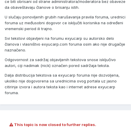
ce biti obrisani od strane administratora/moderatora bez obaveze
da obaveštavaju članove o brisanju istih.
U slučaju ponovljenih grubih narušavanja pravila foruma, urednici
foruma uz međusobni dogovor ce isključiti korisnika na određeni
vremenski period ili trajno.
Svi tekstovi objavljeni na forumu exyucarp su autorsko delo
članova i vlasništvo exyucarp.com foruma osim ako nije drugačije
naznačeno.
Odgovornost za sadržaj objavljenih tekstova snose isključivo
autori, ciji nadimak (nick) označen pored sadržaja teksta.
Dalja distribucija tekstova sa exyucarp foruma nije dozvoljena,
ukoliko nije dogovorena sa urednicima ovog portala uz jasno
citirinje izvora i autora teksta kao i internet adrese exyucarp
foruma.
This topic is now closed to further replies.