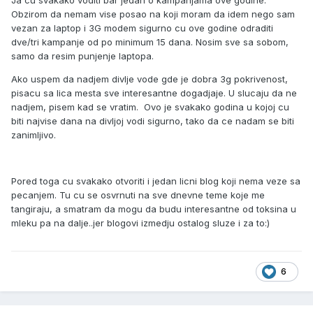
Ja cu svakako voditi bar jedan o kampanjama ove godine.
Obzirom da nemam vise posao na koji moram da idem nego sam
vezan za laptop i 3G modem sigurno cu ove godine odraditi
dve/tri kampanje od po minimum 15 dana. Nosim sve sa sobom,
samo da resim punjenje laptopa.
Ako uspem da nadjem divlje vode gde je dobra 3g pokrivenost,
pisacu sa lica mesta sve interesantne dogadjaje. U slucaju da ne
nadjem, pisem kad se vratim. Ovo je svakako godina u kojoj cu
biti najvise dana na divljoj vodi sigurno, tako da ce nadam se biti
zanimljivo.
Pored toga cu svakako otvoriti i jedan licni blog koji nema veze sa
pecanjem. Tu cu se osvrnuti na sve dnevne teme koje me
tangiraju, a smatram da mogu da budu interesantne od toksina u
mleku pa na dalje..jer blogovi izmedju ostalog sluze i za to:)
6