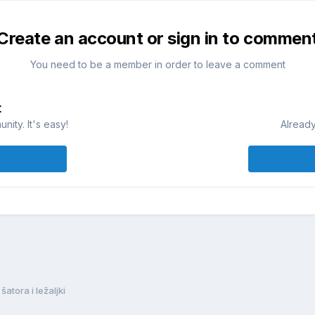
Create an account or sign in to commen
You need to be a member in order to leave a comment
t
ity. It's easy!
Already
atora i ležaljki