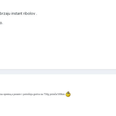
zaju instant ribolov .
o.
tna oprema,a poraste i potrošnja goriva na 750g pirinča/100km.