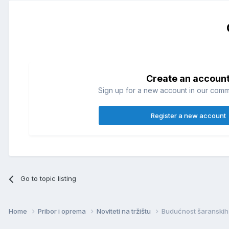
Create an accoun
Sign up for a new account in our commun
Register a new account
Go to topic listing
Home
Pribor i oprema
Noviteti na tržištu
Budućnost šaranskih š