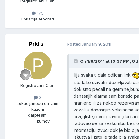
Registrovani Član
175
Lokacija
Beograd
Prki z
Posted
January 9, 2011
On 1/8/2011 at 10:37 PM, Ott
Ilija svaka ti dala odlican link
isto tako uzivati i dozivljavati
Registrovani Član
dok smo pecali na germine,bunar
danasnjih alarma sam koristio pa
3
hranjeno ili za nekog rezervisano
Lokacija
necu da vam
kazem
vezali u danasnjim velicinama u
carpteam:
crvi,gliste,rovci,pijavice,dur
kumovi
radovao se za svaku ribu bez obz
informaciju izvuci dok je bio pij
iskustva i zato je tada bila sva