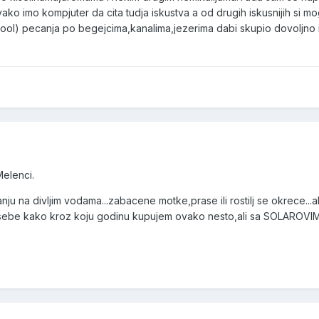
svako imo kompjuter da cita tudja iskustva a od drugih iskusnijih si m
ool) pecanja po begejcima,kanalima,jezerima dabi skupio dovoljno isk
Melenci.
u na divljim vodama...zabacene motke,prase ili rostilj se okrece...ali
m sebe kako kroz koju godinu kupujem ovako nesto,ali sa SOLAROVI