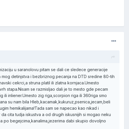
izaciju u saranolovu pitam se dali ce sledece generacije
dan mog detinjstva i bezbriznog pecanja na DTD sredine 80-tih
ki cekrci,a struna platil ili zlatna kornjaca.Umesto
 vrh stapa.Nisam se razmisljao dali je to mesto gde pecam
 ili inliener.Umesto zig riga,scorpion riga ili 360riga smo
rihrana su nam bila Hleb,kacamak,kukuruz,psenica,jecam,beli
drugim hemikalijama!Tada sam se napecao kao nikad i
 da cita tudja iskustva a od drugih iskusnijih si mogao neku
ja po begejcima,kanalima,jezerima dabi skupio dovoljno