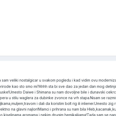
 sam veliki nostalgicar u svakom pogledu i kad vidim ovu modernizac
va,i prirode kao sto smo mi?Ahhh sta bi sve dao za jedan dan mog det
uske!Umesto Daiwe i Shimana su nam dovoljne bile i dunavski cekrci,a
ba pera u stilu waglera za dubinke zvonce na vrh stapa.Nisam se razm
kama,muljem,travom i dali da koristim bolt rig ili inliener.Umesto zig 
irektno na glavni najlon!Mamci i prihrana su nam bila Hleb,kacamak,ku
 kiselinama,aromama i nekim drugim hemikalijama!Tada sam se nape