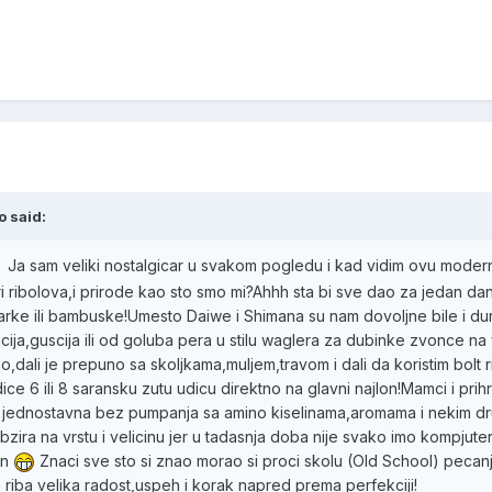
o said:
Ja sam veliki nostalgicar u svakom pogledu i kad vidim ovu modern
 cari ribolova,i prirode kao sto smo mi?Ahhh sta bi sve dao za jedan 
ke ili bambuske!Umesto Daiwe i Shimana su nam dovoljne bile i dunavs
cija,guscija ili od goluba pera u stilu waglera za dubinke zvonce na
,dali je prepuno sa skoljkama,muljem,travom i dali da koristim bolt rig
dice 6 ili 8 saransku zutu udicu direktno na glavni najlon!Mamci i p
baci jednostavna bez pumpanja sa amino kiselinama,aromama i nekim 
ira na vrstu i velicinu jer u tadasnja doba nije svako imo kompjuter
an
Znaci sve sto si znao morao si proci skolu (Old School) pecan
ka riba velika radost,uspeh i korak napred prema perfekciji!