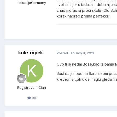
Lokacija
Germany
i velicinu jer u tadasnja doba nije 
znao morao si proci skolu (Old Sch
korak napred prema perfekciji!
kole-mpek
Posted
January 8, 2011
Ovo ti je nedaj Boze,kao iz banje 
Jest da je lepo na Saranskom pecanj
krevetima...,ali kroz maglu gleda
Registrovani Član
98