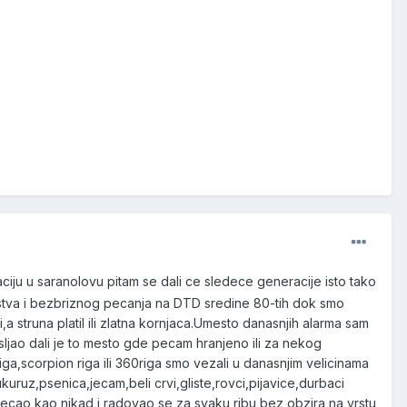
iju u saranolovu pitam se dali ce sledece generacije isto tako
injstva i bezbriznog pecanja na DTD sredine 80-tih dok smo
 struna platil ili zlatna kornjaca.Umesto danasnjih alarma sam
isljao dali je to mesto gde pecam hranjeno ili za nekog
riga,scorpion riga ili 360riga smo vezali u danasnjim velicinama
kuruz,psenica,jecam,beli crvi,gliste,rovci,pijavice,durbaci
cao kao nikad i radovao se za svaku ribu bez obzira na vrstu