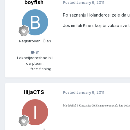
boyfish
Posted
January 9, 2011
Po saznanju Holanderosi zele da ubr
Jos im fali Kinez koji bi vukao sve t
Registrovani Član
81
Lokacija
orashac hill
carpteam:
free fishing
IlijaCTS
Posted
January 9, 2011
Ma,dobiješ i Kineza ako želiš,samo se on plaća kao doda