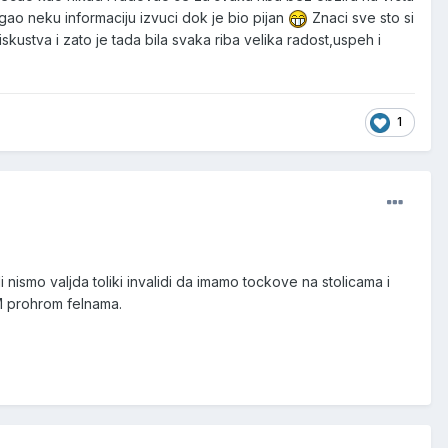
ogao neku informaciju izvuci dok je bio pijan
Znaci sve sto si
ustva i zato je tada bila svaka riba velika radost,uspeh i
1
 nismo valjda toliki invalidi da imamo tockove na stolicama i
M prohrom felnama.