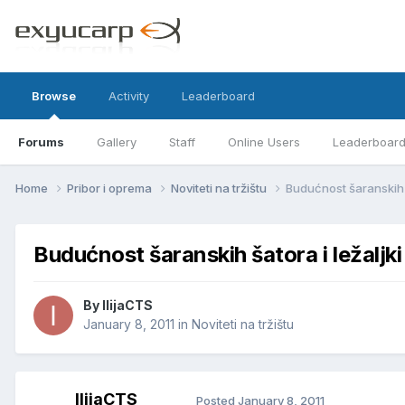
Browse
Activity
Leaderboard
Forums
Gallery
Staff
Online Users
Leaderboar
Home
Pribor i oprema
Noviteti na tržištu
Budućnost šaranskih š
Budućnost šaranskih šatora i ležaljki
By
IlijaCTS
January 8, 2011
in
Noviteti na tržištu
IlijaCTS
Posted
January 8, 2011