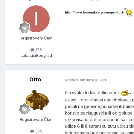
http://www.henninkcarp.com/product/
Registrovani Član
175
Lokacija
Beograd
Otto
Posted
January 8, 2011
Ilija svaka ti dala odlican link
Ja
uzivati i dozivljavati cari ribolo
pecali na germine,bunarke ili bamb
koristio pacija,guscija ili od golu
rezervisano,dali je prepuno sa skolj
Registrovani Član
udice 6 ili 8 saransku zutu udicu d
679
jednostavna bez pumpanja sa amino