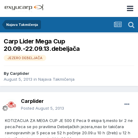
Najava Takmičenja
Carp Lider Mega Cup
20.09.-22.09.13.debeljača
JEZERO DEBELJAČA
By
Carplider
August 5, 2013
in
Najava Takmičenja
Carplider
Posted
August 5, 2013
KOTIZACIJA ZA MEGA CUP JE 500 E Peca 9 ekipa tj.mesto br 2 ne
peca.Peca se po pravilima Debeljačkih jezera,max br takičara
ravnopravnih je 5 peca se 52 h počinje 20.09.u 10 h (žreb) u 12 h