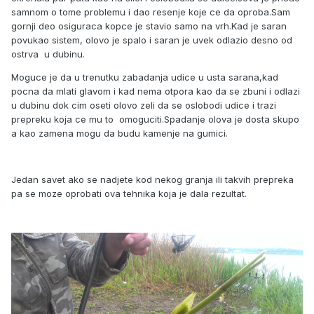
samnom o tome problemu i dao resenje koje ce da oproba.Sam
gornji deo osiguraca kopce je stavio samo na vrh.Kad je saran
povukao sistem, olovo je spalo i saran je uvek odlazio desno od
ostrva u dubinu.
Moguce je da u trenutku zabadanja udice u usta sarana,kad
pocna da mlati glavom i kad nema otpora kao da se zbuni i odlazi
u dubinu dok cim oseti olovo zeli da se oslobodi udice i trazi
prepreku koja ce mu to omoguciti.Spadanje olova je dosta skupo
a kao zamena mogu da budu kamenje na gumici.
Jedan savet ako se nadjete kod nekog granja ili takvih prepreka
pa se moze oprobati ova tehnika koja je dala rezultat.