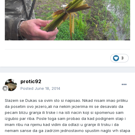
3
protic92
Posted
June 18, 2014
Slazem se Dukas sa ovim sto si napisao. Nikad nisam imao priliku
da posetim ovo jezero,ali na nekim jezerima mi se desavalo da
pecam blizu granja ili trske i na isti nacin koji si spomenuo sam
izgubio par riba. Posle toga sam probao da kad podignem stap i
imam ribu na njemu kad vidim da odlazi u granje ili trsku i da
nemam sanse da ga zadrzim jednostavno spustim naglo vrh stapa