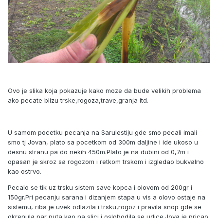
Ovo je slika koja pokazuje kako moze da bude velikih problema
ako pecate blizu trske,rogoza,trave,granja itd.
U samom pocetku pecanja na Sarulestiju gde smo pecali imali
smo tj Jovan, plato sa pocetkom od 300m daljine i ide ukoso u
desnu stranu pa do nekih 450m.Plato je na dubini od 0,7m i
opasan je skroz sa rogozom i retkom trskom i izgledao bukvalno
kao ostrvo.
Pecalo se tik uz trsku sistem save kopca i olovom od 200gr i
150gr.Pri pecanju sarana i dizanjem stapa u vis a olovo ostaje na
sistemu, riba je uvek odlazila i trsku,rogoz i pravila snop gde se
okrenula par puta kao na slici i oslobodila se udice.Jova je pricao