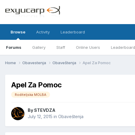
Browse
Activity
Leaderboard
Forums
Gallery
Staff
Online Users
Leaderboar
Home
Obavestenja
Obaveštenja
Apel Za Pomoc
Apel Za Pomoc
Roditeljska MOLBA
By
STEVDZA
July 12, 2015
in
Obaveštenja