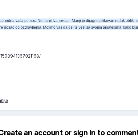
eophodna vaša pomoć. Nemanji Ivanoviću - Manji je dijagnostifikovan redak oblik m
 dosao do ozdravljenja. Molimo vas da delite vest sa svojim prijateljima, kako bi
/1598941367021168/
nju/
Create an account or sign in to commen