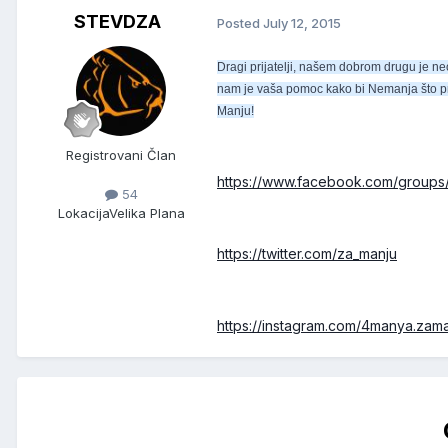
STEVDZA
Posted
July 12, 2015
Dragi prijatelji, našem dobrom drugu je n
nam je vaša pomoc kako bi Nemanja što pre
Manju!
Registrovani Član
https://www.facebook.com/groups
54
Lokacija
Velika Plana
https://twitter.com/za_manju
https://instagram.com/4manya.zama