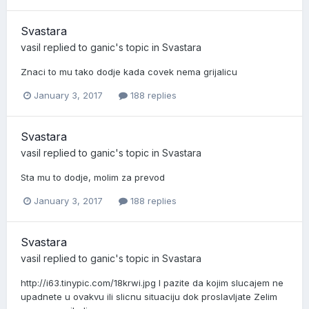
Svastara
vasil
replied to
ganic
's topic in
Svastara
Znaci to mu tako dodje kada covek nema grijalicu
January 3, 2017
188 replies
Svastara
vasil
replied to
ganic
's topic in
Svastara
Sta mu to dodje, molim za prevod
January 3, 2017
188 replies
Svastara
vasil
replied to
ganic
's topic in
Svastara
http://i63.tinypic.com/18krwi.jpg I pazite da kojim slucajem ne
upadnete u ovakvu ili slicnu situaciju dok proslavljate Zelim