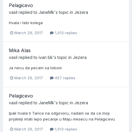
Pelagicevo
vasil
replied to
JaneMk
's topic in
Jezera
Hvala i tebi kolega
March 29, 2017
1,013 replies
Mika Alas
vasil
replied to
ivan bk
's topic in
Jezera
Ja necu da pecam sa tobom
March 29, 2017
457 replies
Pelagicevo
vasil
replied to
JaneMk
's topic in
Jezera
Ipak hvala ti Tarice na odgovoru, nadam se da ce moji
prijatelji imati lepo pecanje u Maju mesecu na Pelagicevu
March 29, 2017
1,013 replies