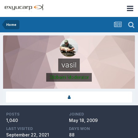
Home
vasil
Globalni Moderator
POSTS
JOINED
1,040
May 18, 2009
LAST VISITED
DAYS WON
September 22, 2021
88