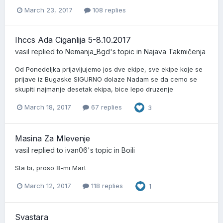
March 23, 2017
108 replies
Ihccs Ada Ciganlija 5-8.10.2017
vasil
replied to
Nemanja_Bgd
's topic in
Najava Takmičenja
Od Ponedeljka prijavljujemo jos dve ekipe, sve ekipe koje se
prijave iz Bugaske SIGURNO dolaze Nadam se da cemo se
skupiti najmanje desetak ekipa, bice lepo druzenje
March 18, 2017
67 replies
3
Masina Za Mlevenje
vasil
replied to
ivan06
's topic in
Boili
Sta bi, proso 8-mi Mart
March 12, 2017
118 replies
1
Svastara