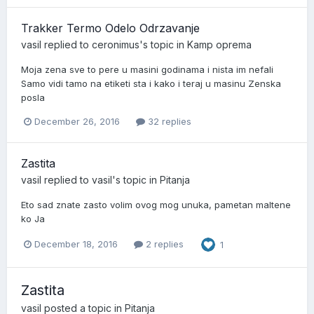
Trakker Termo Odelo Odrzavanje
vasil
replied to
ceronimus
's topic in
Kamp oprema
Moja zena sve to pere u masini godinama i nista im nefali
Samo vidi tamo na etiketi sta i kako i teraj u masinu Zenska
posla
December 26, 2016
32 replies
Zastita
vasil
replied to
vasil
's topic in
Pitanja
Eto sad znate zasto volim ovog mog unuka, pametan maltene
ko Ja
December 18, 2016
2 replies
1
Zastita
vasil
posted a topic in
Pitanja