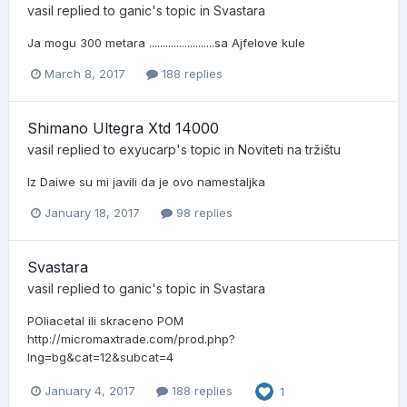
vasil
replied to
ganic
's topic in
Svastara
Ja mogu 300 metara ........................sa Ajfelove kule
March 8, 2017
188 replies
Shimano Ultegra Xtd 14000
vasil
replied to
exyucarp
's topic in
Noviteti na tržištu
Iz Daiwe su mi javili da je ovo namestaljka
January 18, 2017
98 replies
Svastara
vasil
replied to
ganic
's topic in
Svastara
POliacetal ili skraceno POM
http://micromaxtrade.com/prod.php?
lng=bg&cat=12&subcat=4
January 4, 2017
188 replies
1