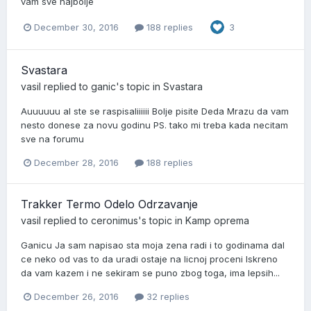
vam sve najbolje
December 30, 2016
188 replies
3
Svastara
vasil
replied to
ganic
's topic in
Svastara
Auuuuuu al ste se raspisaliiiiii Bolje pisite Deda Mrazu da vam
nesto donese za novu godinu PS. tako mi treba kada necitam
sve na forumu
December 28, 2016
188 replies
Trakker Termo Odelo Odrzavanje
vasil
replied to
ceronimus
's topic in
Kamp oprema
Ganicu Ja sam napisao sta moja zena radi i to godinama dal
ce neko od vas to da uradi ostaje na licnoj proceni Iskreno
da vam kazem i ne sekiram se puno zbog toga, ima lepsih...
December 26, 2016
32 replies