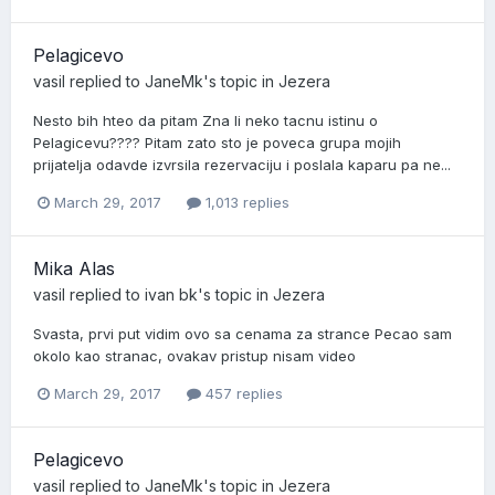
Pelagicevo
vasil
replied to
JaneMk
's topic in
Jezera
Nesto bih hteo da pitam Zna li neko tacnu istinu o
Pelagicevu???? Pitam zato sto je poveca grupa mojih
prijatelja odavde izvrsila rezervaciju i poslala kaparu pa ne...
March 29, 2017
1,013 replies
Mika Alas
vasil
replied to
ivan bk
's topic in
Jezera
Svasta, prvi put vidim ovo sa cenama za strance Pecao sam
okolo kao stranac, ovakav pristup nisam video
March 29, 2017
457 replies
Pelagicevo
vasil
replied to
JaneMk
's topic in
Jezera