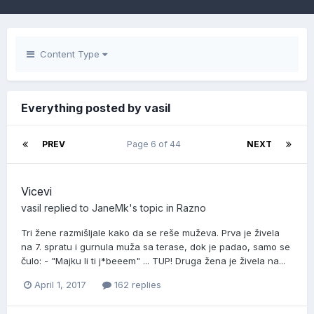
Content Type
Everything posted by vasil
PREV
Page 6 of 44
NEXT
Vicevi
vasil
replied to
JaneMk
's topic in
Razno
Tri žene razmišljale kako da se reše muževa. Prva je živela
na 7. spratu i gurnula muža sa terase, dok je padao, samo se
čulo: - "Majku li ti j*beeem" ... TUP! Druga žena je živela na...
April 1, 2017
162 replies