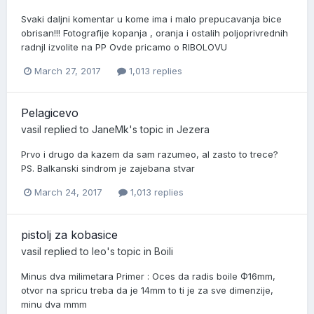
Svaki daljni komentar u kome ima i malo prepucavanja bice
obrisan!!! Fotografije kopanja , oranja i ostalih poljoprivrednih
radnjI izvolite na PP Ovde pricamo o RIBOLOVU
March 27, 2017
1,013 replies
Pelagicevo
vasil
replied to
JaneMk
's topic in
Jezera
Prvo i drugo da kazem da sam razumeo, al zasto to trece?
PS. Balkanski sindrom je zajebana stvar
March 24, 2017
1,013 replies
pistolj za kobasice
vasil
replied to
leo
's topic in
Boili
Minus dva milimetara Primer : Oces da radis boile Ф16mm,
otvor na spricu treba da je 14mm to ti je za sve dimenzije,
minu dva mmm