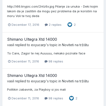
http://i66.tinypic.com/2ntz6x.jpg Pitanje za unuka - Deki kojim
lakom da je zastitim da mogu pez problema da je koristim na
moru Voli te tvoj deda
December 17, 2016
2 replies
2
Shimano Ultegra Xtd 14000
vasil
replied to
exyucarp
's topic in
Noviteti na tržištu
To Care, Zagor te nej Auuuuu, nekako poznate face
December 11, 2016
98 replies
Shimano Ultegra Xtd 14000
vasil
replied to
exyucarp
's topic in
Noviteti na tržištu
Politikin zabavnik, za Playboy si jos mali
December 11, 2016
98 replies
2