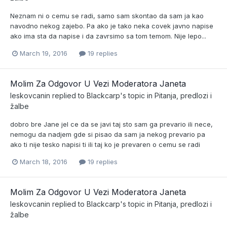
Neznam ni o cemu se radi, samo sam skontao da sam ja kao
navodno nekog zajebo. Pa ako je tako neka covek javno napise
ako ima sta da napise i da zavrsimo sa tom temom. Nije lepo...
March 19, 2016
19 replies
Molim Za Odgovor U Vezi Moderatora Janeta
leskovcanin
replied to
Blackcarp
's topic in
Pitanja, predlozi i
žalbe
dobro bre Jane jel ce da se javi taj sto sam ga prevario ili nece,
nemogu da nadjem gde si pisao da sam ja nekog prevario pa
ako ti nije tesko napisi ti ili taj ko je prevaren o cemu se radi
March 18, 2016
19 replies
Molim Za Odgovor U Vezi Moderatora Janeta
leskovcanin
replied to
Blackcarp
's topic in
Pitanja, predlozi i
žalbe