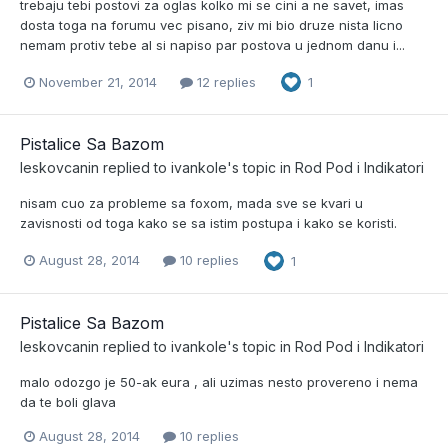
trebaju tebi postovi za oglas kolko mi se cini a ne savet, imas
dosta toga na forumu vec pisano, ziv mi bio druze nista licno
nemam protiv tebe al si napiso par postova u jednom danu i...
November 21, 2014
12 replies
1
Pistalice Sa Bazom
leskovcanin
replied to
ivankole
's topic in
Rod Pod i Indikatori
nisam cuo za probleme sa foxom, mada sve se kvari u
zavisnosti od toga kako se sa istim postupa i kako se koristi.
August 28, 2014
10 replies
1
Pistalice Sa Bazom
leskovcanin
replied to
ivankole
's topic in
Rod Pod i Indikatori
malo odozgo je 50-ak eura , ali uzimas nesto provereno i nema
da te boli glava
August 28, 2014
10 replies