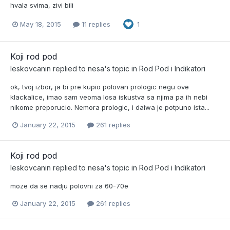
hvala svima, zivi bili
May 18, 2015
11 replies
1
Koji rod pod
leskovcanin
replied to
nesa
's topic in
Rod Pod i Indikatori
ok, tvoj izbor, ja bi pre kupio polovan prologic negu ove
klackalice, imao sam veoma losa iskustva sa njima pa ih nebi
nikome preporucio. Nemora prologic, i daiwa je potpuno ista...
January 22, 2015
261 replies
Koji rod pod
leskovcanin
replied to
nesa
's topic in
Rod Pod i Indikatori
moze da se nadju polovni za 60-70e
January 22, 2015
261 replies