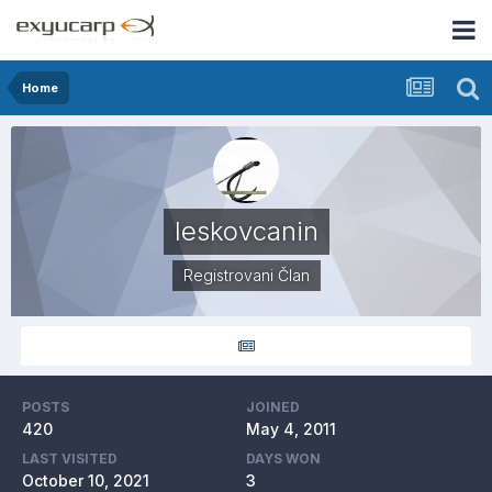
Home
leskovcanin
Registrovani Član
POSTS
JOINED
420
May 4, 2011
LAST VISITED
DAYS WON
October 10, 2021
3