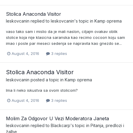
Stolica Anaconda Visitor
leskovcanin
replied to
leskovcanin
's topic in
Kamp oprema
vaso tako sam i mislio da je mali naslon, ciljajm ovakav oblik
stolice koja nije klasicna saranska kao recimo cocoon koju sam
imao i posle par meseci sedenja se napravila kao gnezdo se...
August 4, 2016
3 replies
Stolica Anaconda Visitor
leskovcanin
posted a topic in
Kamp oprema
Ima li neko iskustva sa ovom stolicom?
August 4, 2016
3 replies
Molim Za Odgovor U Vezi Moderatora Janeta
leskovcanin
replied to
Blackcarp
's topic in
Pitanja, predlozi i
žalbe