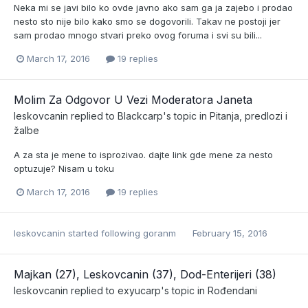
Neka mi se javi bilo ko ovde javno ako sam ga ja zajebo i prodao
nesto sto nije bilo kako smo se dogovorili. Takav ne postoji jer
sam prodao mnogo stvari preko ovog foruma i svi su bili...
March 17, 2016
19 replies
Molim Za Odgovor U Vezi Moderatora Janeta
leskovcanin
replied to
Blackcarp
's topic in
Pitanja, predlozi i
žalbe
A za sta je mene to isprozivao. dajte link gde mene za nesto
optuzuje? Nisam u toku
March 17, 2016
19 replies
leskovcanin
started following
goranm
February 15, 2016
Majkan (27), Leskovcanin (37), Dod-Enterijeri (38)
leskovcanin
replied to
exyucarp
's topic in
Rođendani