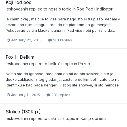
Koji rod pod
leskovcanin
replied to
nesa
's topic in
Rod Pod i Indikatori
ja imam ovaj , malo je to vise para nego sto si ti upisao. Pecam 4
sezone sa njim i mogu ti reci da ne planiram da ga menjam.
Pokusavao sa tim klackalicama i nikad vise nebi pomislio da...
January 22, 2015
261 replies
Fox Ili Delkim
leskovcanin
replied to
helko
's topic in
Razno
Nema sta da ignorise, hteo sam da mi da obrazlozenje sta je
decko zakljucio iz tog gledanja, zasto je delkim bolji, zato sto ne
identifikuje kad pada henger, ili zbog lite show-a, ili sto nemoze...
January 11, 2015
281 replies
Stolica (130Kg+)
leskovcanin
replied to
Laki_zr
's topic in
Kamp oprema