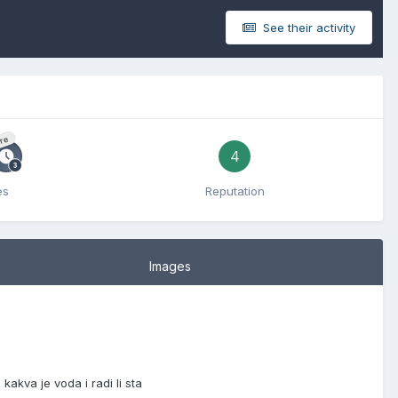
See their activity
re
4
es
Reputation
Images
akva je voda i radi li sta