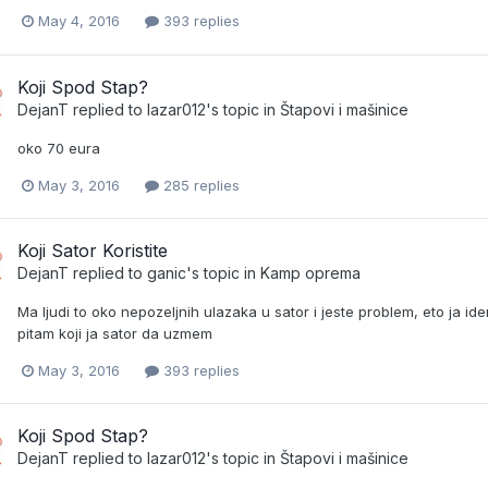
May 4, 2016
393 replies
Koji Spod Stap?
DejanT
replied to
lazar012
's topic in
Štapovi i mašinice
oko 70 eura
May 3, 2016
285 replies
Koji Sator Koristite
DejanT
replied to
ganic
's topic in
Kamp oprema
Ma ljudi to oko nepozeljnih ulazaka u sator i jeste problem, eto ja ide
pitam koji ja sator da uzmem
May 3, 2016
393 replies
Koji Spod Stap?
DejanT
replied to
lazar012
's topic in
Štapovi i mašinice