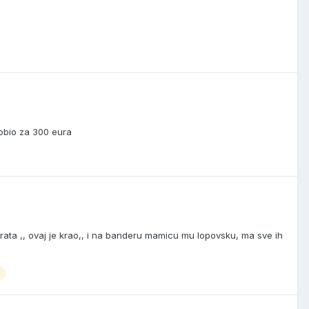
bio za 300 eura
ata ,, ovaj je krao,, i na banderu mamicu mu lopovsku, ma sve ih