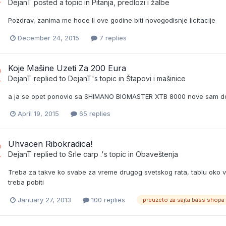
DejanT
posted a topic in
Pitanja, predlozi i žalbe
Pozdrav, zanima me hoce li ove godine biti novogodisnje licitacije
December 24, 2015
7 replies
Koje Mašine Uzeti Za 200 Eura
DejanT
replied to
DejanT
's topic in
Štapovi i mašinice
a ja se opet ponovio sa SHIMANO BIOMASTER XTB 8000 nove sam do
April 19, 2015
65 replies
Uhvacen Ribokradica!
DejanT
replied to
Srle carp .
's topic in
Obaveštenja
Treba za takve ko svabe za vreme drugog svetskog rata, tablu oko vr
treba pobiti
January 27, 2013
100 replies
preuzeto za sajta bass shopa