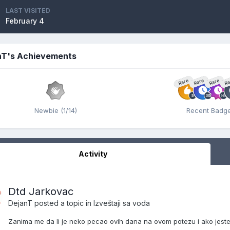
LAST VISITED
February 4
nT's Achievements
Rare
Rare
Rare
Ra
Newbie (1/14)
Recent Badg
Activity
Dtd Jarkovac
DejanT
posted a topic in
Izveštaji sa voda
Zanima me da li je neko pecao ovih dana na ovom potezu i ako jeste k