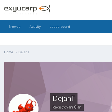
Browse
Activity
Leaderboard
Home
DejanT
DejanT
Registrovani Član