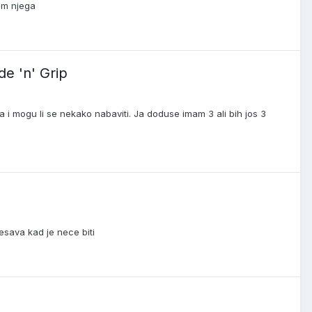
im njega
e 'n' Grip
a i mogu li se nekako nabaviti. Ja doduse imam 3 ali bih jos 3
esava kad je nece biti