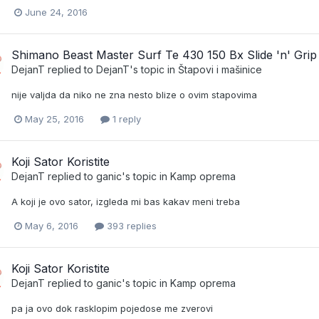
June 24, 2016
Shimano Beast Master Surf Te 430 150 Bx Slide 'n' Grip
DejanT
replied to
DejanT
's topic in
Štapovi i mašinice
nije valjda da niko ne zna nesto blize o ovim stapovima
May 25, 2016
1 reply
Koji Sator Koristite
DejanT
replied to
ganic
's topic in
Kamp oprema
A koji je ovo sator, izgleda mi bas kakav meni treba
May 6, 2016
393 replies
Koji Sator Koristite
DejanT
replied to
ganic
's topic in
Kamp oprema
pa ja ovo dok rasklopim pojedose me zverovi