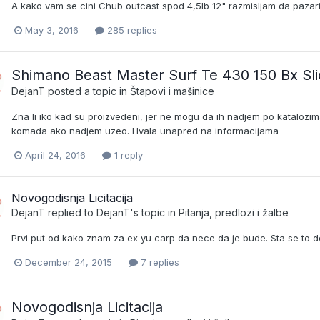
A kako vam se cini Chub outcast spod 4,5lb 12" razmisljam da pazar
May 3, 2016
285 replies
Shimano Beast Master Surf Te 430 150 Bx Slid
DejanT
posted a topic in
Štapovi i mašinice
Zna li iko kad su proizvedeni, jer ne mogu da ih nadjem po katalozim
komada ako nadjem uzeo. Hvala unapred na informacijama
April 24, 2016
1 reply
Novogodisnja Licitacija
DejanT
replied to
DejanT
's topic in
Pitanja, predlozi i žalbe
Prvi put od kako znam za ex yu carp da nece da je bude. Sta se to d
December 24, 2015
7 replies
Novogodisnja Licitacija