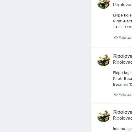
Ribolova
Ekipe koj
Pirati-Be
13.CT.Tea
Februar
Ribolova
Ribolova
Ekipe koj
Pirati-Be
Becmen 13
Februar
Ribolova
Ribolova
Imamo sip