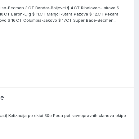
abisa-Becmen 3.CT Bandar-Boljevci $ 4.CT Ribolovac-Jakovo $
0.CT Baron-Ljig $ 11.CT Manjoli-Stara Pazova $ 12.CT Pekara
kovo $ 16.CT Columbia-Jakovo $ 17.CT Super Bace-Becmen...
ne
ati) Kotizacija po ekipi 30e Peca pet ravnopravnih clanova ekipe