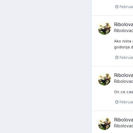
Februar
Ribolova
Ribolova
Ako nista
godisnja d
Februar
Ribolova
Ribolova
On ce casn
Februar
Ribolova
Ribolova