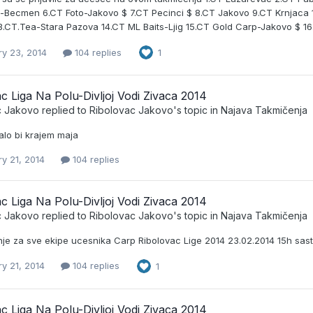
ti-Becmen 6.CT Foto-Jakovo $ 7.CT Pecinci $ 8.CT Jakovo 9.CT Krnjaca 1
.CT.Tea-Stara Pazova 14.CT ML Baits-Ljig 15.CT Gold Carp-Jakovo $ 1
ry 23, 2014
104 replies
1
c Liga Na Polu-Divljoj Vodi Zivaca 2014
c Jakovo
replied to
Ribolovac Jakovo
's topic in
Najava Takmičenja
alo bi krajem maja
y 21, 2014
104 replies
c Liga Na Polu-Divljoj Vodi Zivaca 2014
c Jakovo
replied to
Ribolovac Jakovo
's topic in
Najava Takmičenja
je za sve ekipe ucesnika Carp Ribolovac Lige 2014 23.02.2014 15h sast
y 21, 2014
104 replies
1
c Liga Na Polu-Divljoj Vodi Zivaca 2014