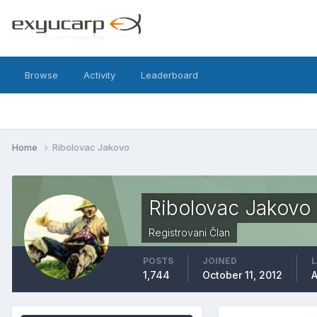
Browse
Activity
Leaderboard
Home
Ribolovac Jakovo
Ribolovac Jakovo
Registrovani Član
POSTS
JOINED
L
1,744
October 11, 2012
A