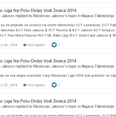
c Liga Na Polu-Divljoj Vodi Zivaca 2014
c Jakovo
replied to
Ribolovac Jakovo
's topic in
Najava Takmičenja
e su se prijavile za ucesce na ovom takmicenju 1.CT Lazarevac 2.CT P
ti-Becmen 6.CT Foto-Jakovo $ 7.CT Pecinci $ 8.CT Jakovo 9.CT Krnjaca 1
.CT.Tea-Stara Pazova 14.CT ML Baits-Ljig 15.CT Gold Carp-Jakovo $ 1
ry 26, 2014
104 replies
1
c Liga Na Polu-Divljoj Vodi Zivaca 2014
c Jakovo
replied to
Ribolovac Jakovo
's topic in
Najava Takmičenja
je za sve ekipe ucesnike Carp Ribolovac Lige 2014 Sok predvez se zab
ry 25, 2014
104 replies
1
c Liga Na Polu-Divljoj Vodi Zivaca 2014
c Jakovo
replied to
Ribolovac Jakovo
's topic in
Najava Takmičenja
e su se prijavile za ucesce na ovom takmicenju 1.CT Lazarevac 2.CT P