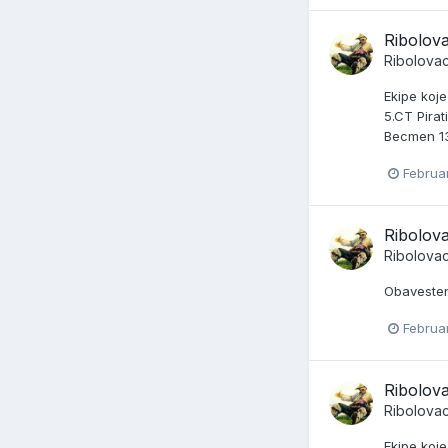
Ribolova
Ribolova
Ekipe koj
5.CT Pira
Becmen 13
Februa
Ribolova
Ribolova
Obavesten
Februa
Ribolova
Ribolova
Ekipe koj