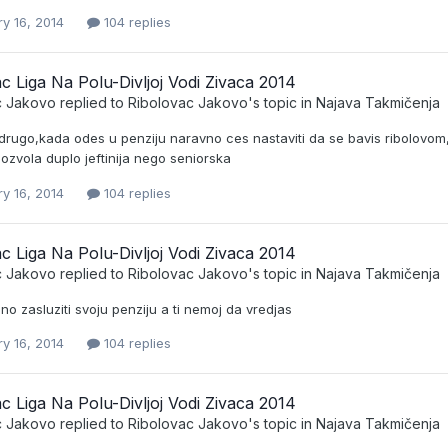
y 16, 2014
104 replies
c Liga Na Polu-Divljoj Vodi Zivaca 2014
c Jakovo
replied to
Ribolovac Jakovo
's topic in
Najava Takmičenja
 drugo,kada odes u penziju naravno ces nastaviti da se bavis ribolovo
ozvola duplo jeftinija nego seniorska
y 16, 2014
104 replies
c Liga Na Polu-Divljoj Vodi Zivaca 2014
c Jakovo
replied to
Ribolovac Jakovo
's topic in
Najava Takmičenja
o zasluziti svoju penziju a ti nemoj da vredjas
y 16, 2014
104 replies
c Liga Na Polu-Divljoj Vodi Zivaca 2014
c Jakovo
replied to
Ribolovac Jakovo
's topic in
Najava Takmičenja