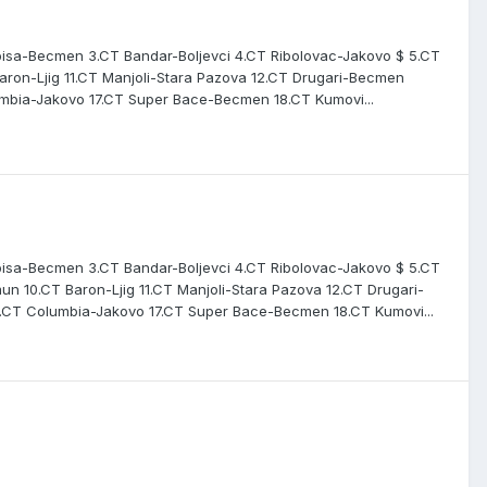
abisa-Becmen 3.CT Bandar-Boljevci 4.CT Ribolovac-Jakovo $ 5.CT
aron-Ljig 11.CT Manjoli-Stara Pazova 12.CT Drugari-Becmen
umbia-Jakovo 17.CT Super Bace-Becmen 18.CT Kumovi...
abisa-Becmen 3.CT Bandar-Boljevci 4.CT Ribolovac-Jakovo $ 5.CT
n 10.CT Baron-Ljig 11.CT Manjoli-Stara Pazova 12.CT Drugari-
6.CT Columbia-Jakovo 17.CT Super Bace-Becmen 18.CT Kumovi...