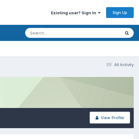
Sign Up
Existing user? Sign In
All Activity
View Profile