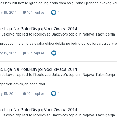
s box biti bez te igracice,jbg onda vam osigurana i pobeda svakog kola,
y 16, 2014
104 replies
1
c Liga Na Polu-Divljoj Vodi Zivaca 2014
c Jakovo
replied to
Ribolovac Jakovo
's topic in
Najava Takmičenja
pregovorima smo sa svaka ekipa dobije po jednu go-go igracicu za vr
y 15, 2014
104 replies
1
c Liga Na Polu-Divljoj Vodi Zivaca 2014
c Jakovo
replied to
Ribolovac Jakovo
's topic in
Najava Takmičenja
zaposlen covek,on sada radi
y 15, 2014
104 replies
1
c Liga Na Polu-Divljoj Vodi Zivaca 2014
c Jakovo
replied to
Ribolovac Jakovo
's topic in
Najava Takmičenja