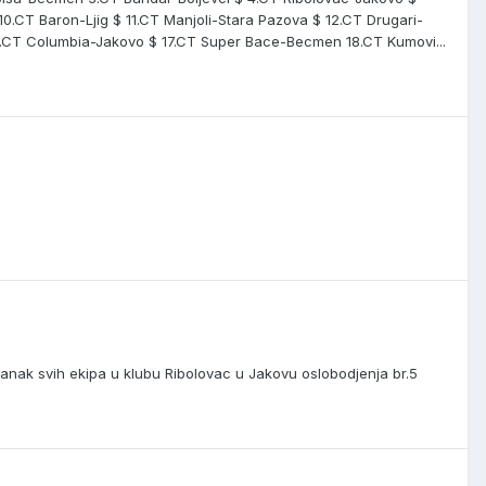
0.CT Baron-Ljig $ 11.CT Manjoli-Stara Pazova $ 12.CT Drugari-
6.CT Columbia-Jakovo $ 17.CT Super Bace-Becmen 18.CT Kumovi...
anak svih ekipa u klubu Ribolovac u Jakovu oslobodjenja br.5