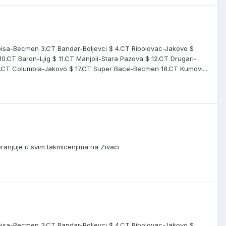
abisa-Becmen 3.CT Bandar-Boljevci $ 4.CT Ribolovac-Jakovo $
0.CT Baron-Ljig $ 11.CT Manjoli-Stara Pazova $ 12.CT Drugari-
6.CT Columbia-Jakovo $ 17.CT Super Bace-Becmen 18.CT Kumovi...
ranjuje u svim takmicenjima na Zivaci
abisa-Becmen 3.CT Bandar-Boljevci $ 4.CT Ribolovac-Jakovo $