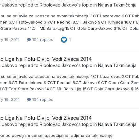
c Jakovo
replied to
Ribolovac Jakovo
's topic in
Najava Takmičenja
e su se prijavile za ucesce na ovom takmicenju 1.CT Lazarevac 2.CT P
cmen 6.CT Foto-Jakovo $ 7.CT Pecinci 8.CT Jakovo 9.CT Krnjaca 10.CT B
-Stara Pazova 14.CT ML Baits-Ljig 15.CT Gold Carp-Jakovo $ 16.CT Col
y 19, 2014
104 replies
1
c Liga Na Polu-Divljoj Vodi Zivaca 2014
c Jakovo
replied to
Ribolovac Jakovo
's topic in
Najava Takmičenja
e su se prijavile za ucesce na ovom takmicenju 1.CT Lazarevac 2.CT P
cmen 6.CT Foto-Jakovo $ 7.CT Pecinci 8.CT Jakovo 9.CT Coca Cola-Zemu
.CT.Tea-Stara Pazova 14.CT ML Baits-Ljig 15.CT Gold Carp-Jakovo $ 1
y 19, 2014
104 replies
c Liga Na Polu-Divljoj Vodi Zivaca 2014
c Jakovo
replied to
Ribolovac Jakovo
's topic in
Najava Takmičenja
ke po povoljnim cenama,specijalno radjena za takmicenje