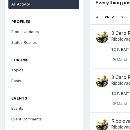
Everything po
All Activity
PREV
61
PROFILES
Status Updates
3 Carp 
Ribolova
Status Replies
1.CT. BAI
March 
FORUMS
Topics
3 Carp 
Posts
Ribolova
1.CT. BAI
EVENTS
March 
Events
Event Comments
Ribolova
Ribolova