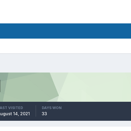
AST VISITED
DAYS WON
ugust 14, 2021
33