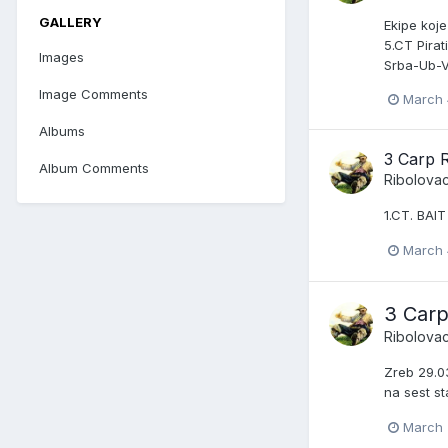
GALLERY
Ekipe koj
5.CT Pira
Images
Srba-Ub-V
Image Comments
March 
Albums
3 Carp 
Album Comments
Ribolova
1.CT. BAI
March 
3 Carp
Ribolova
Zreb 29.03
na sest st
March 