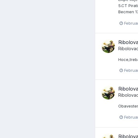
5.CT Pira
Becmen 13
Februa
Ribolova
Ribolova
Hoce,treb
Februar
Ribolova
Ribolova
Obavesten
Februar
Ribolova