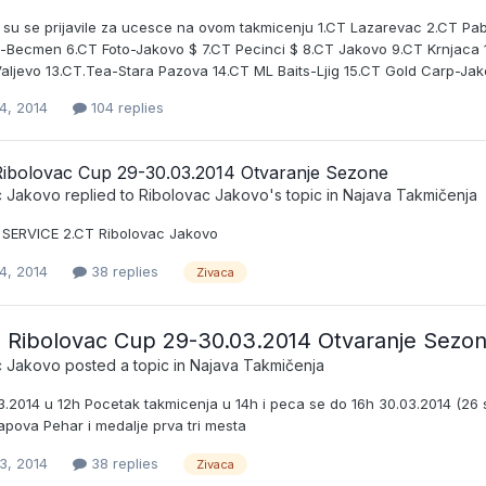
e su se prijavile za ucesce na ovom takmicenju 1.CT Lazarevac 2.CT P
ti-Becmen 6.CT Foto-Jakovo $ 7.CT Pecinci $ 8.CT Jakovo 9.CT Krnjaca 1
aljevo 13.CT.Tea-Stara Pazova 14.CT ML Baits-Ljig 15.CT Gold Carp-Ja
4, 2014
104 replies
Ribolovac Cup 29-30.03.2014 Otvaranje Sezone
c Jakovo
replied to
Ribolovac Jakovo
's topic in
Najava Takmičenja
T SERVICE 2.CT Ribolovac Jakovo
4, 2014
38 replies
Zivaca
 Ribolovac Cup 29-30.03.2014 Otvaranje Sezo
c Jakovo
posted a topic in
Najava Takmičenja
.2014 u 12h Pocetak takmicenja u 14h i peca se do 16h 30.03.2014 (26 s
apova Pehar i medalje prva tri mesta
3, 2014
38 replies
Zivaca