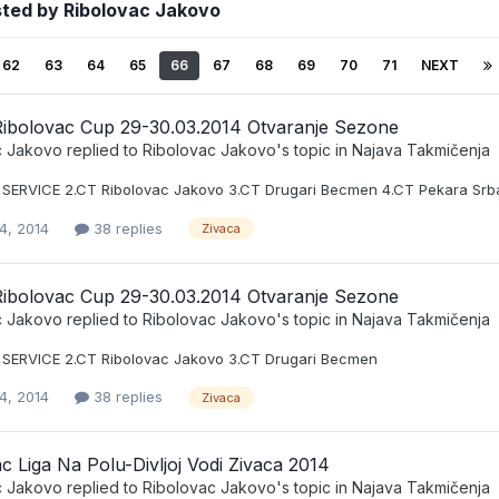
sted by Ribolovac Jakovo
62
63
64
65
66
67
68
69
70
71
NEXT
Ribolovac Cup 29-30.03.2014 Otvaranje Sezone
c Jakovo
replied to
Ribolovac Jakovo
's topic in
Najava Takmičenja
T SERVICE 2.CT Ribolovac Jakovo 3.CT Drugari Becmen 4.CT Pekara Srba 
4, 2014
38 replies
Zivaca
Ribolovac Cup 29-30.03.2014 Otvaranje Sezone
c Jakovo
replied to
Ribolovac Jakovo
's topic in
Najava Takmičenja
T SERVICE 2.CT Ribolovac Jakovo 3.CT Drugari Becmen
4, 2014
38 replies
Zivaca
c Liga Na Polu-Divljoj Vodi Zivaca 2014
c Jakovo
replied to
Ribolovac Jakovo
's topic in
Najava Takmičenja