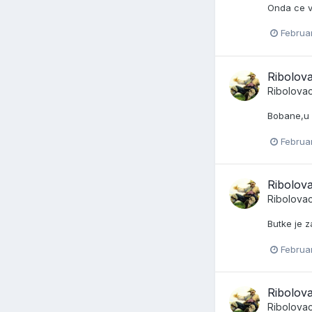
Onda ce va
Februar
Ribolova
Ribolova
Bobane,u 
Februar
Ribolova
Ribolova
Butke je 
Februar
Ribolova
Ribolova