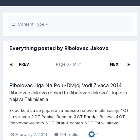
Content Type
Everything posted by Ribolovac Jakovo
PREV
Page 67 of 71
NEXT
Ribolovac Liga Na Polu-Divljoj Vodi Zivaca 2014
Ribolovac Jakovo
replied to
Ribolovac Jakovo
's topic in
Najava Takmičenja
Ekipe koje su se prijavile za ucesce na ovom takmicenju 1.CT
Lazarevac 2.CT Pabisa-Becmen 3.CT Bandar-Boljevci 4.CT
Ribolovac-Jakovo 5.CT Pirati-Becmen 6.CT Foto-Jakovo ...
February 7, 2014
104 replies
1