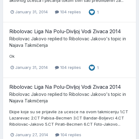
aktivnog ucešća i pecanja tokom svih sati predviđenih za...
January 31, 2014
104 replies
1
Ribolovac Liga Na Polu-Divljoj Vodi Zivaca 2014
Ribolovac Jakovo
replied to
Ribolovac Jakovo
's topic in
Najava Takmičenja
Ok
January 31, 2014
104 replies
1
Ribolovac Liga Na Polu-Divljoj Vodi Zivaca 2014
Ribolovac Jakovo
replied to
Ribolovac Jakovo
's topic in
Najava Takmičenja
Ekipe koje su se prijavile za ucesce na ovom takmicenju 1.CT
Lazarevac 2.CT Pabisa-Becmen 3.CT Bandar-Boljevci 4.CT
Ribolovac-Jakovo 5.CT Pirati-Becmen 6.CT Foto-Jakovo...
January 27, 2014
104 replies