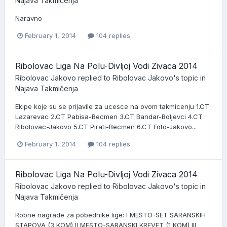
Najava Takmičenja
Naravno
February 1, 2014
104 replies
Ribolovac Liga Na Polu-Divljoj Vodi Zivaca 2014
Ribolovac Jakovo
replied to
Ribolovac Jakovo
's topic in
Najava Takmičenja
Ekipe koje su se prijavile za ucesce na ovom takmicenju 1.CT
Lazarevac 2.CT Pabisa-Becmen 3.CT Bandar-Boljevci 4.CT
Ribolovac-Jakovo 5.CT Pirati-Becmen 6.CT Foto-Jakovo...
February 1, 2014
104 replies
Ribolovac Liga Na Polu-Divljoj Vodi Zivaca 2014
Ribolovac Jakovo
replied to
Ribolovac Jakovo
's topic in
Najava Takmičenja
Robne nagrade za pobednike lige: I MESTO-SET SARANSKIH
STAPOVA (3 KOM) II MESTO-SARANSKI KREVET (1 KOM) III