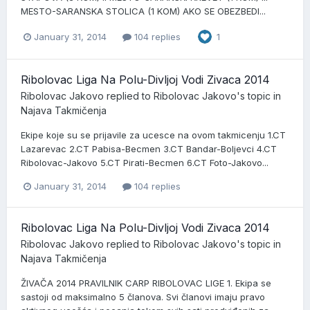
MESTO-SARANSKA STOLICA (1 KOM) AKO SE OBEZBEDI...
January 31, 2014
104 replies
1
Ribolovac Liga Na Polu-Divljoj Vodi Zivaca 2014
Ribolovac Jakovo
replied to
Ribolovac Jakovo
's topic in
Najava Takmičenja
Ekipe koje su se prijavile za ucesce na ovom takmicenju 1.CT
Lazarevac 2.CT Pabisa-Becmen 3.CT Bandar-Boljevci 4.CT
Ribolovac-Jakovo 5.CT Pirati-Becmen 6.CT Foto-Jakovo...
January 31, 2014
104 replies
Ribolovac Liga Na Polu-Divljoj Vodi Zivaca 2014
Ribolovac Jakovo
replied to
Ribolovac Jakovo
's topic in
Najava Takmičenja
ŽIVAČA 2014 PRAVILNIK CARP RIBOLOVAC LIGE 1. Ekipa se
sastoji od maksimalno 5 članova. Svi članovi imaju pravo