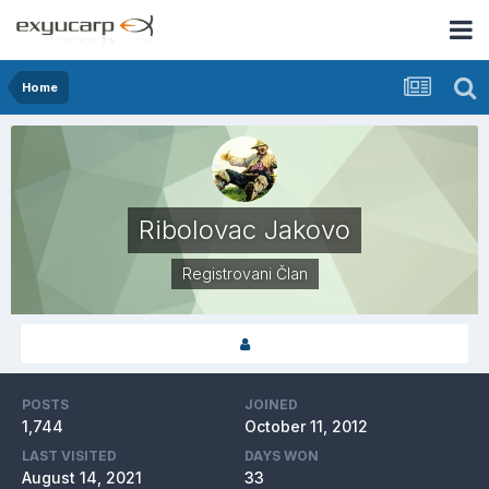
Home
Ribolovac Jakovo
Registrovani Član
POSTS
JOINED
1,744
October 11, 2012
LAST VISITED
DAYS WON
August 14, 2021
33