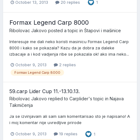
October 13, 2013
20 replies
1
Formax Legend Carp 8000
Ribolovac Jakovo
posted a topic in
Štapovi i mašinice
Interesuje me dali neko koristi masinicu Formax Legend Carp
8000 i kako se pokazala? Kazu da je dobra za daleke
izbacaje a i kod vadjenja ribe se pokazala ok! ako ima neko...
October 9, 2013
2 replies
Formax Legend Carp 8000
59.carp Lider Cup 11.-13.10.13.
Ribolovac Jakovo
replied to
Carplider
's topic in
Najava
Takmičenja
Ja se izvinjavam ali sam sam komentarisao sto je napisano! A
i moj komentar nije uvredljive prirode
October 9, 2013
19 replies
1