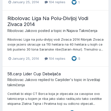
January 25, 2014
104 replies
1
Ribolovac Liga Na Polu-Divljoj Vodi
Zivaca 2014
Ribolovac Jakovo
posted a topic in
Najava Takmičenja
Ribolovac Liga na polu-divljoj vodi Zivaca 2014 Ribnjak Zivaca
svoje jezero skracuje sa 110 hektara na 40 hektara u kojih ce
biti pusteno 30 tona Saranske ribe(Saran-Amur). Trenutno u...
January 25, 2014
104 replies
5
58.carp Lider Cup Debeljača
Ribolovac Jakovo
replied to
Carplider
's topic in
Izveštaji
takmičenja
Cestitali bi ekipi CT Borca koja je otpecala za casopise ovo
takmicenje u kojem je riba jako slabo radila,isto tako cestitke
ekipama Zlatna Tajna i Piratima koji su odlicno otpecali...