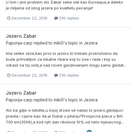
U tom i jest problem sto Zabar sebe vidi kao Euroaqua,a daleko
je miljama od istog jezera po kvalitetu pecanja!!
December 22, 2016
516 replies
Jezero Zabar
Paponja-carp
replied to
miki0
's topic in
Jezera
Ima velike veze,kao prvo to jezero bi trebalo prvenstvenu da
bude prihvatljivo za lokalne ribare koji tu zive i rade i koji su
odrasli na toj vodi,a sad novim gazdovanjem mogu samo gledat...
December 22, 2016
516 replies
Jezero Zabar
Paponja-carp
replied to
miki0
's topic in
Jezera
Alo ba gdje vi lebdite,u kojoj drzavi sé nalazi to jezero,gledajuci
pravila i cijene kao da je Dubai u pitanju?Prosjecna placa u BiH
700 km(350€),a kod njih dan ribolova 10% od neto mjesecnog...