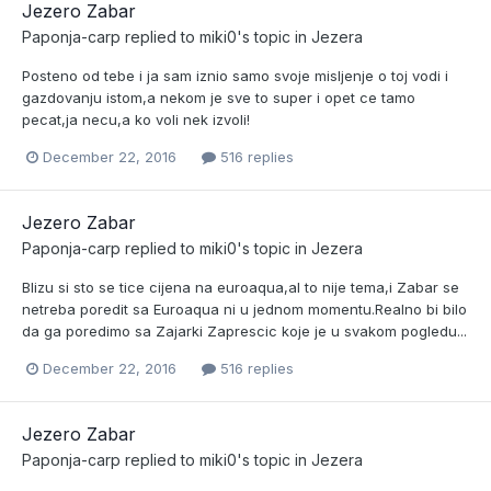
Jezero Zabar
Paponja-carp
replied to
miki0
's topic in
Jezera
Posteno od tebe i ja sam iznio samo svoje misljenje o toj vodi i
gazdovanju istom,a nekom je sve to super i opet ce tamo
pecat,ja necu,a ko voli nek izvoli!
December 22, 2016
516 replies
Jezero Zabar
Paponja-carp
replied to
miki0
's topic in
Jezera
Blizu si sto se tice cijena na euroaqua,al to nije tema,i Zabar se
netreba poredit sa Euroaqua ni u jednom momentu.Realno bi bilo
da ga poredimo sa Zajarki Zaprescic koje je u svakom pogledu...
December 22, 2016
516 replies
Jezero Zabar
Paponja-carp
replied to
miki0
's topic in
Jezera