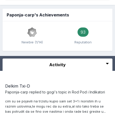
Paponja-carp's Achievements
93
Newbie (1/14)
Reputation
Activity
Delkim Txi-D
Paponja-carp
replied to
gogi
's topic in
Rod Pod i Indikatori
cim su se pojavili na trzistu kupio sam set 3+1 i koristim ih u
raznim uslovima,te mogu rec da su extra,al isto tako treba se
bas potrudit da se fino sve nastima i onda rade bez greske u...