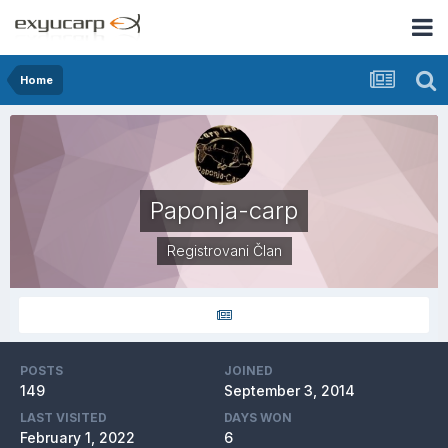
Home
Paponja-carp
Registrovani Član
POSTS
JOINED
149
September 3, 2014
LAST VISITED
DAYS WON
February 1, 2022
6