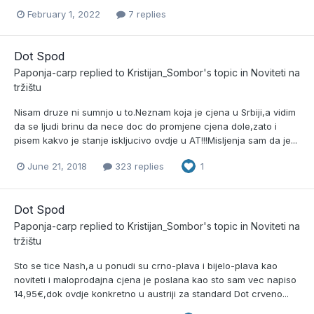
February 1, 2022
7 replies
Dot Spod
Paponja-carp
replied to
Kristijan_Sombor
's topic in
Noviteti na
tržištu
Nisam druze ni sumnjo u to.Neznam koja je cjena u Srbiji,a vidim
da se ljudi brinu da nece doc do promjene cjena dole,zato i
pisem kakvo je stanje iskljucivo ovdje u AT!!!Misljenja sam da je...
June 21, 2018
323 replies
1
Dot Spod
Paponja-carp
replied to
Kristijan_Sombor
's topic in
Noviteti na
tržištu
Sto se tice Nash,a u ponudi su crno-plava i bijelo-plava kao
noviteti i maloprodajna cjena je poslana kao sto sam vec napiso
14,95€,dok ovdje konkretno u austriji za standard Dot crveno...