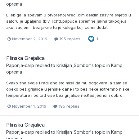
oprema
E jebiga,ja spavam u otvorenoj vreci,cim delkim zasvira svjetlo u
satoru je upaljeno (bivi licht),papuce spremne jakna takodje,a
ako izadjem i bez jakne tu je kolega koji ce mi dodat...
November 2, 2016
195 replies
1
Plinska Grejalica
Paponja-carp
replied to
Kristijan_Sombor
's topic in
Kamp
oprema
Svako zna svoje i radi ono sto misli da mu odgovara,ja sam se
opeko bez grijalice u jenske dane i to bez neke extremno niske
temperature i od tad vise bez grijalice ne.Kad jednom dobro...
November 1, 2016
195 replies
Plinska Grejalica
Paponja-carp
replied to
Kristijan_Sombor
's topic in
Kamp
oprema