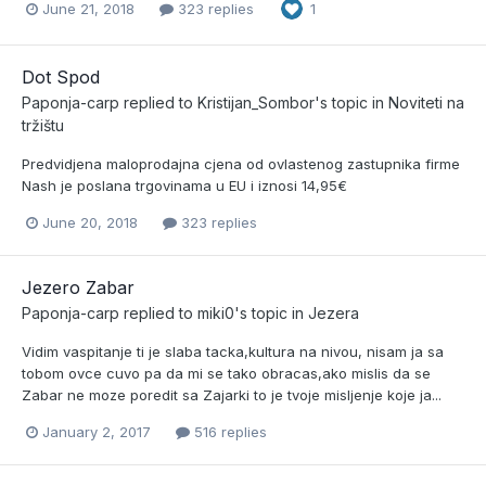
June 21, 2018
323 replies
1
Dot Spod
Paponja-carp
replied to
Kristijan_Sombor
's topic in
Noviteti na
tržištu
Predvidjena maloprodajna cjena od ovlastenog zastupnika firme
Nash je poslana trgovinama u EU i iznosi 14,95€
June 20, 2018
323 replies
Jezero Zabar
Paponja-carp
replied to
miki0
's topic in
Jezera
Vidim vaspitanje ti je slaba tacka,kultura na nivou, nisam ja sa
tobom ovce cuvo pa da mi se tako obracas,ako mislis da se
Zabar ne moze poredit sa Zajarki to je tvoje misljenje koje ja...
January 2, 2017
516 replies