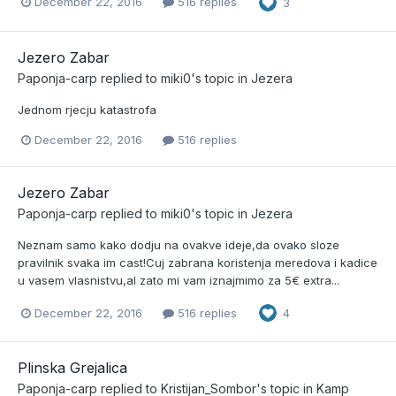
December 22, 2016
516 replies
3
Jezero Zabar
Paponja-carp
replied to
miki0
's topic in
Jezera
Jednom rjecju katastrofa
December 22, 2016
516 replies
Jezero Zabar
Paponja-carp
replied to
miki0
's topic in
Jezera
Neznam samo kako dodju na ovakve ideje,da ovako sloze
pravilnik svaka im cast!Cuj zabrana koristenja meredova i kadice
u vasem vlasnistvu,al zato mi vam iznajmimo za 5€ extra...
December 22, 2016
516 replies
4
Plinska Grejalica
Paponja-carp
replied to
Kristijan_Sombor
's topic in
Kamp