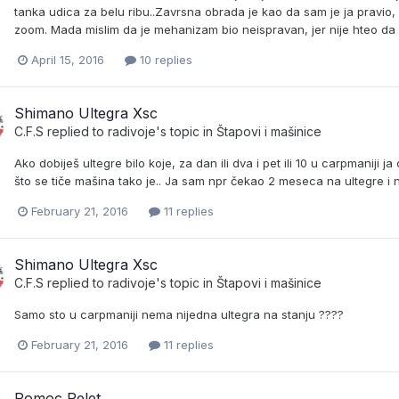
tanka udica za belu ribu..Zavrsna obrada je kao da sam je ja pravio
zoom. Mada mislim da je mehanizam bio neispravan, jer nije hteo da 
April 15, 2016
10 replies
Shimano Ultegra Xsc
C.F.S
replied to
radivoje
's topic in
Štapovi i mašinice
Ako dobiješ ultegre bilo koje, za dan ili dva i pet ili 10 u carpmaniji 
što se tiče mašina tako je.. Ja sam npr čekao 2 meseca na ultegre i 
February 21, 2016
11 replies
Shimano Ultegra Xsc
C.F.S
replied to
radivoje
's topic in
Štapovi i mašinice
Samo sto u carpmaniji nema nijedna ultegra na stanju ????
February 21, 2016
11 replies
Pomoc Pelet