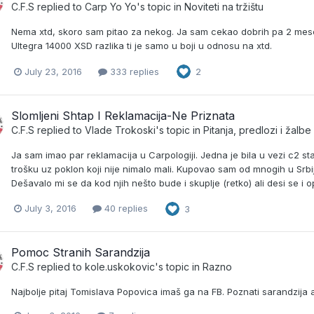
C.F.S
replied to
Carp Yo Yo
's topic in
Noviteti na tržištu
Nema xtd, skoro sam pitao za nekog. Ja sam cekao dobrih pa 2 mese
Ultegra 14000 XSD razlika ti je samo u boji u odnosu na xtd.
July 23, 2016
333 replies
2
Slomljeni Shtap I Reklamacija-Ne Priznata
C.F.S
replied to
Vlade Trokoski
's topic in
Pitanja, predlozi i žalbe
Ja sam imao par reklamacija u Carpologiji. Jedna je bila u vezi c2 sta
trošku uz poklon koji nije nimalo mali. Kupovao sam od mnogih u Srbiji
Dešavalo mi se da kod njih nešto bude i skuplje (retko) ali desi se i o
July 3, 2016
40 replies
3
Pomoc Stranih Sarandzija
C.F.S
replied to
kole.uskokovic
's topic in
Razno
Najbolje pitaj Tomislava Popovica imaš ga na FB. Poznati sarandzija 