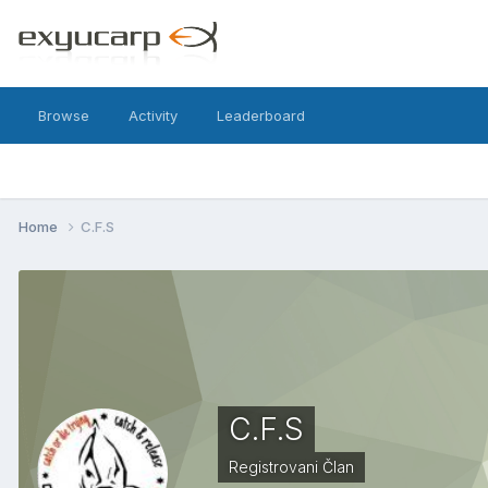
Browse
Activity
Leaderboard
Home
C.F.S
C.F.S
Registrovani Član