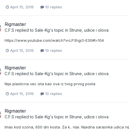
April 15, 2016
10 replies
Rigmaster
C.F.S
replied to
Sale-Kg
's topic in
Strune, udice i olova
https://www.youtube.com/watch?v=LP3hgi3-E30#t=104
April 15, 2016
10 replies
Rigmaster
C.F.S
replied to
Sale-Kg
's topic in
Strune, udice i olova
Nije plasticna vec ista kao ova iz tvog prvog posta
April 15, 2016
10 replies
Rigmaster
C.F.S
replied to
Sale-Kg
's topic in
Strune, udice i olova
Imas kod ozona, 650 din kosta. Za k.. nije. Nijedna sarasnka udica 