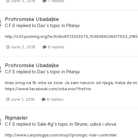
June 3, 2016
7 replies
Prohromske Ubadaljke
C.F.S
replied to
Dax
's topic in
Pitanja
http://s33.postimg.org/tw2tv9o4f/13325575_1036584036417933_318
June 2, 2016
6 replies
Prohromske Ubadaljke
C.F.S
replied to
Dax
's topic in
Pitanja
Imas onog na fb vrba se zove. Ja sam narucio od njega, treba da mi s
https://www.facebook.com/vrba.inox?fref=ts
June 1, 2016
6 replies
Rigmaster
C.F.S
replied to
Sale-Kg
's topic in
Strune, udice i olova
http://www.carpologija.com/shop1/prologic-hair-controller