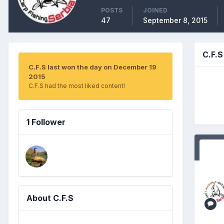
POSTS
JOINED
47
September 8, 2015
C.F.
C.F.S last won the day on December 19
2015
C.F.S had the most liked content!
1 Follower
About C.F.S