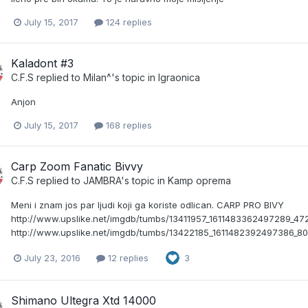
July 15, 2017
124 replies
Kaladont #3
C.F.S
replied to
Milan^
's topic in
Igraonica
Anjon
July 15, 2017
168 replies
Carp Zoom Fanatic Bivvy
C.F.S
replied to
JAMBRA
's topic in
Kamp oprema
Meni i znam jos par ljudi koji ga koriste odlican. CARP PRO BIVY
http://www.upslike.net/imgdb/tumbs/13411957_1611483362497289_
http://www.upslike.net/imgdb/tumbs/13422185_1611482392497386_8
July 23, 2016
12 replies
3
Shimano Ultegra Xtd 14000