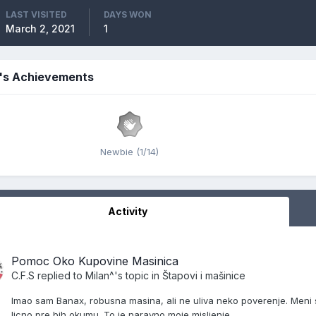
LAST VISITED
DAYS WON
March 2, 2021
1
S's Achievements
Newbie (1/14)
Activity
Pomoc Oko Kupovine Masinica
C.F.S
replied to
Milan^
's topic in
Štapovi i mašinice
Imao sam Banax, robusna masina, ali ne uliva neko poverenje. Meni se
licno pre bih okumu. To je naravno moje misljenje