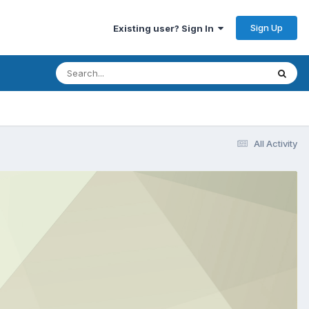
Sign Up
Existing user? Sign In
All Activity