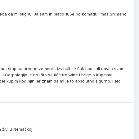
ca da mi stignu. Ja sam ih platio 185e po komadu. Imas Shimano
pa, štap su uredno zamenili, izvinuli se čak i poslali novi o svom
 i Carpologija je no1 što se tiče trgovine i brige o kupcima.
pet kupim kod njih jer znam da mi je to apsolutno sigurno. I eto...
a živi u Nemačkoj