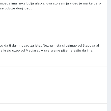
, mozda ima neka bolja alatka, ova sto sam ja video je marke carp
se odvoje donji deo..
ja cu da ti dam novac za iste.. Neznam sta si uzimao od štapova ali
na kraju uzeo od Madjara.. A sve vreme piše na sajtu da ima.