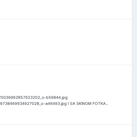
4725036962857623202_o-b56844.jpg
09738469934927028_o-a46493.jpg I SA SKINOM FOTKA...