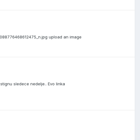
5088776468612475_n.jpg upload an image
tignu sledece nedelje.. Evo linka