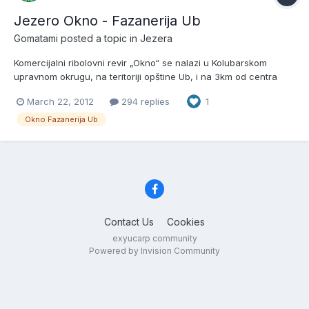
Jezero Okno - Fazanerija Ub
Gomatami
posted a topic in
Jezera
Komercijalni ribolovni revir „Okno“ se nalazi u Kolubarskom
upravnom okrugu, na teritoriji opštine Ub, i na 3km od centra
Uba. Revir se nalazi u vlasništvu preduzeća „Fazanerija“ DOO iz
March 22, 2012
294 replies
1
Uba. http://s7.postimage.org/lbo414vyz/pecanje_drugicas_026.jpg
U komercijalnu upotrebu, revir je pušten 2...
Okno Fazanerija Ub
Contact Us
Cookies
exyucarp community
Powered by Invision Community