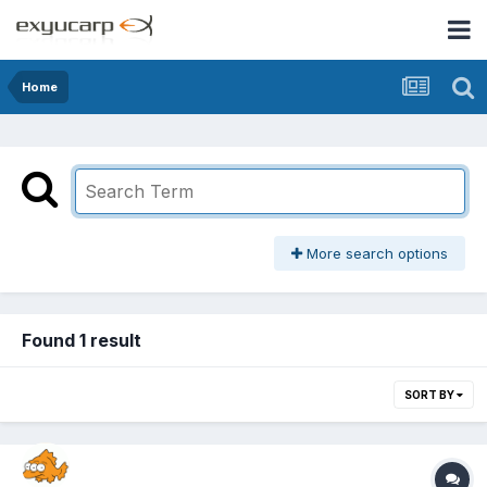
Home
More search options
Found 1 result
SORT BY