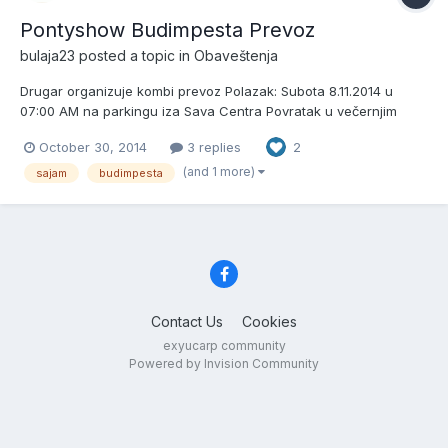
Pontyshow Budimpesta Prevoz
bulaja23
posted a topic in
Obaveštenja
Drugar organizuje kombi prevoz Polazak: Subota 8.11.2014 u
07:00 AM na parkingu iza Sava Centra Povratak u večernjim
časovima istog dana. Kombi vas vozi od Sava Centra do objekta
October 30, 2014
3 replies
2
gde se sajam održava i nazad. Cena: 30e po osobi Ako bude
bilo zainteresovanih moguća tura i za nedelju. Info...
(and 1 more)
sajam
budimpesta
Contact Us
Cookies
exyucarp community
Powered by Invision Community