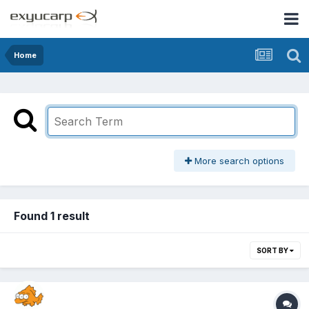
Home
More search options
Found 1 result
SORT BY