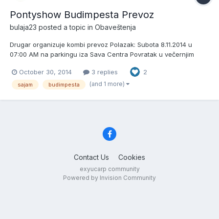
Pontyshow Budimpesta Prevoz
bulaja23
posted a topic in
Obaveštenja
Drugar organizuje kombi prevoz Polazak: Subota 8.11.2014 u
07:00 AM na parkingu iza Sava Centra Povratak u večernjim
časovima istog dana. Kombi vas vozi od Sava Centra do objekta
October 30, 2014
3 replies
2
gde se sajam održava i nazad. Cena: 30e po osobi Ako bude
bilo zainteresovanih moguća tura i za nedelju. Info...
(and 1 more)
sajam
budimpesta
Contact Us
Cookies
exyucarp community
Powered by Invision Community