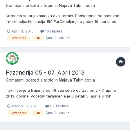
Gomatami
posted a topic in
Najava Takmičenja
Krecemo sa prijavama za ovaj termin. Podsecanje na osnovne
informacije: Kotizacija 150 EurOkupljanje u petak 19. aprila od
14hZrebanje od 14.30hPocetak pecanja od 16hKraj takmicenja u
April 8, 2013
10 replies
nedelju 21. aprila u 15hMaksimalan broj ekipa je 12 (5
(and 1 more)
Fazanerija
Ub
ravnopravnih clanova u ekipi).Fond nagrada: I mesto - 8...
Fazanerija 05 - 07. April 2013
Gomatami
posted a topic in
Najava Takmičenja
Takmičenje u trajanju od 48 sati će se održati od 5 - 7. aprila
2013. godine. Početak takmičenja je u petak 5. aprila u 16h,
završetak u nedelju 7. aprila u 16 sati. Kotizacija je 150 eur.
March 15, 2013
87 replies
Nagradni fond: I mesto - 800 eur II mesto - 400 eur III mesto -
(and 1 more)
Fazanerija
Ub
200 eur Propozicije prema pravilniku...