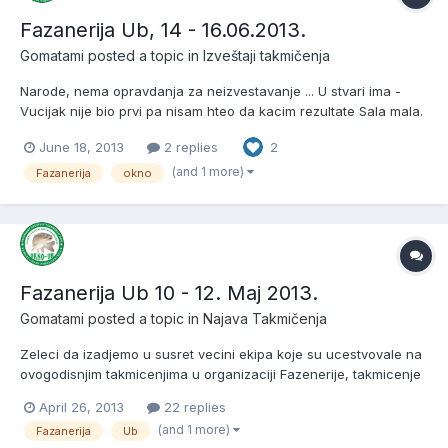
Fazanerija Ub, 14 - 16.06.2013.
Gomatami
posted a topic in
Izveštaji takmičenja
Narode, nema opravdanja za neizvestavanje ... U stvari ima -
Vucijak nije bio prvi pa nisam hteo da kacim rezultate Sala mala.
Dakle, konacni rezultati:
June 18, 2013
2 replies
2
http://www.dodaj.rs/f/2j/qe/vQeD7vr/takmicenje-18-06.png Sve
cestitke za Gold Victory, objasnili neke stvari i uclanili se u "Klub
(and 1 more)
Fazanerija
okno
1000"....
Fazanerija Ub 10 - 12. Maj 2013.
Gomatami
posted a topic in
Najava Takmičenja
Zeleci da izadjemo u susret vecini ekipa koje su ucestvovale na
ovogodisnjim takmicenjima u organizaciji Fazenerije, takmicenje
koje ce se odrzati od 10 - 12. maja 2013. godine NECE BITI BOILA
April 26, 2013
22 replies
KUP, vec ce se pecati po dosadasnjim pravilima. Podsecanje na
(and 1 more)
Fazanerija
Ub
osnovne informacije: Kotizacija 150 Eur...