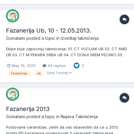
Fazanerija Ub, 10 - 12.05.2013.
Gomatami
posted a topic in
Izveštaji takmičenja
Ekipe koje zapocinju takmicenje: 01. CT VUCIJAK UB 02. CT AMD
UB 03. CT M PEKARA SRBA UB 04. CT DONJI SREM PECINCI 05.
CT ALIBABA G. MILANOVAC 06. CT KEMBA BEOGRAD 07. CT
May 10, 2013
44 replies
2
MONA VRANIC 08. CT BIROTEH BEOGRAD 09. CT SKELA P. SKELA
10. CT GOLD VIKTORY VALJEVO SIMANOVCI 11. CT GRADJEVINAR
(and 1 more)
Fazanerija
ub
UB Raspored...
Fazanerija 2013
Gomatami
posted a topic in
Najava Takmičenja
Postovane sarandzije, zelim da vas obavestim da ce u 2013.
godini PD Fazanerija organizovati 5 saranskih takmicenja.