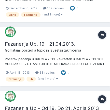
http://s12.postimage.org/6f9d6toml/kalendar_takmicenja_fazaner
December 6, 2012
132 replies
6
ija_2013.jpg Pravilnik takmicenja
(and 1 more)
Okno
Fazanerija
Fazanerija Ub, 19 - 21.04.2013.
Gomatami
posted a topic in
Izveštaji takmičenja
Pocetak pecanja u 16h 19.4.2013. Zavrsetak u 15h 21.4.2013. 1.CT
VUCIJAK UB 2.CT AMD UB 3.CT M.PEKARA SRBA UB 4.CT ZIDAR I
MACOLA UB 5.CT BIROTEH BARAJEVO 6.CT ALIBABA GORNJI
April 18, 2013
38 replies
2
MILANOVAC 7.CT MONA VRANIC 8.CT DONJI SREM PECINCI 9.CT
SVARC 10.CT VIKTORIJA Nagrade: 1.MESTO 650e 2.MESTO 350e
(and 1 more)
fazanerija
ub
3.MESTO...
Fazanerija Ub - Od 19. Do 21. Aprila 2013