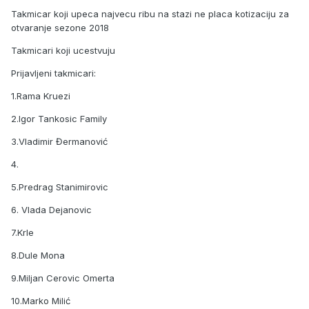
Takmicar koji upeca najvecu ribu na stazi ne placa kotizaciju za
otvaranje sezone 2018
Takmicari koji ucestvuju
Prijavljeni takmicari:
1.Rama Kruezi
2.Igor Tankosic Family
3.Vladimir Đermanović
4.
5.Predrag Stanimirovic
6. Vlada Dejanovic
7.Krle
8.Dule Mona
9.Miljan Cerovic Omerta
10.Marko Milić