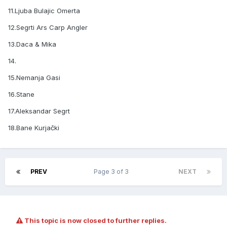
11.Ljuba Bulajic Omerta
12.Segrti Ars Carp Angler
13.Daca & Mika
14.
15.Nemanja Gasi
16.Stane
17.Aleksandar Segrt
18.Bane Kurjački
PREV
Page 3 of 3
NEXT
This topic is now closed to further replies.