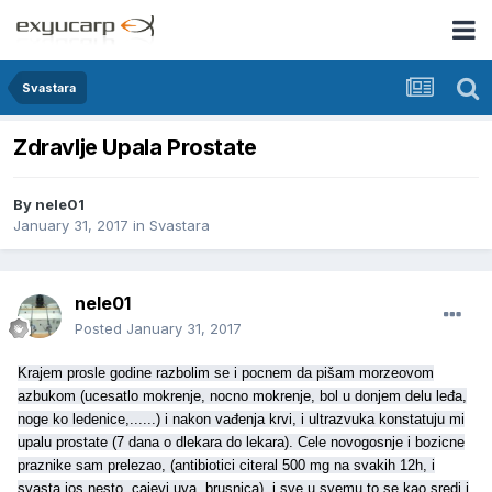
Svastara
Zdravlje Upala Prostate
By
nele01
January 31, 2017
in
Svastara
nele01
Posted
January 31, 2017
Krajem prosle godine razbolim se i pocnem da pišam morzeovom
azbukom (ucesatlo mokrenje, nocno mokrenje, bol u donjem delu leđa,
noge ko ledenice,......) i nakon vađenja krvi, i ultrazvuka konstatuju mi
upalu prostate (7 dana o dlekara do lekara). Cele novogosnje i bozicne
praznike sam prelezao, (antibiotici citeral 500 mg na svakih 12h, i
svasta jos nesto, cajevi uva, brusnica), i sve u svemu to se kao sredi i