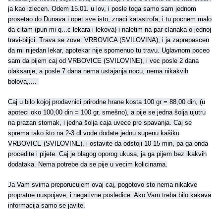
ja kao izlecen. Odem 15.01. u lov, i posle toga samo sam jednom
prosetao do Dunava i opet sve isto, znaci katastrofa, i tu pocnem malo
da citam (pun mi q...c lekara i lekova) i naletim na par clanaka o jednoj
travi-biljci. Trava se zove: VRBOVICA (SVILOVINA), i ja zaprepascen
da mi nijedan lekar, apotekar nije spomenuo tu travu. Uglavnom poceo
sam da pijem caj od VRBOVICE (SVILOVINE), i vec posle 2 dana
olaksanje, a posle 7 dana nema ustajanja nocu, nema nikakvih
bolova,....
Caj u bilo kojoj prodavnici prirodne hrane kosta 100 gr = 88,00 din, (u
apoteci oko 100,00 din = 100 gr, smešno), a pije se jedna šolja ujutru
na prazan stomak, i jedna šolja caja uvece pre spavanja. Caj se
sprema tako što na 2-3 dl vode dodate jednu supenu kašiku
VRBOVICE (SVILOVINE), i ostavite da odstoji 10-15 min, pa ga onda
procedite i pijete. Caj je blagog oporog ukusa, ja ga pijem bez ikakvih
dodataka. Nema potrebe da se pije u vecim kolicinama.
Ja Vam svima preporucujem ovaj caj, pogotovo sto nema nikakve
propratne nuspojave, i negativne posledice. Ako Vam treba bilo kakava
informacija samo se javite.