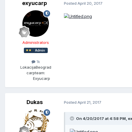
exyucarp
Posted
April 20, 2017
Administrators
1k
Lokacija
Beograd
carpteam:
Exyucarp
Dukas
Posted
April 21, 2017
On 4/20/2017 at 4:58 PM, e