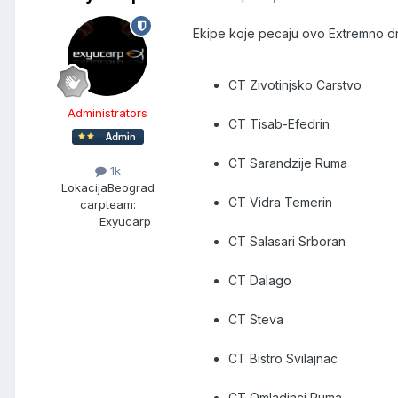
Ekipe koje pecaju ovo Extremno dr
CT Zivotinjsko Carstvo
Administrators
CT Tisab-Efedrin
CT Sarandzije Ruma
1k
Lokacija
Beograd
CT Vidra Temerin
carpteam:
Exyucarp
CT Salasari Srboran
CT Dalago
CT Steva
CT Bistro Svilajnac
CT Omladinci Ruma