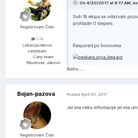
On 4/20/2017 at 8:17 AM, ex
Svih 18 ekipa se odazvalo pozi
prohladin 0 stepeni.
Registrovani Član
1.7k
Lokacija
Jakovo
Raspored po boxovima
carpteam:
Carp team
Ribolovac Jakovo
Bistro.......
Bojan-pazova
Posted
April 20, 2017
Jel ima neko informacije jel ima ul
Registrovani Član