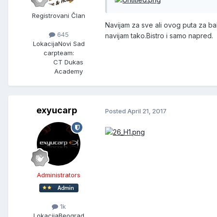
Registrovani Član
Navijam za sve ali ovog puta za ba
645
navijam tako.Bistro i samo napred.
Lokacija
Novi Sad
carpteam:
CT Dukas
Academy
exyucarp
Posted
April 21, 2017
Administrators
1k
Lokacija
Beograd