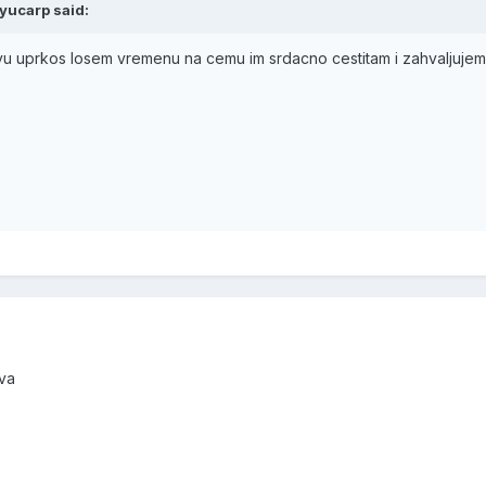
yucarp said:
vu uprkos losem vremenu na cemu im srdacno cestitam i zahvaljujem 
ova