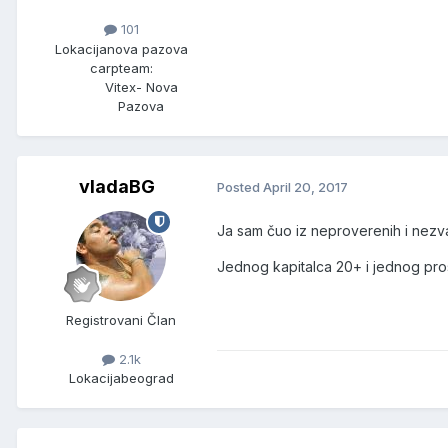
101
Lokacija
nova pazova
carpteam:
Vitex- Nova
Pazova
vladaBG
Posted
April 20, 2017
Ja sam čuo iz neproverenih i nezva
Jednog kapitalca 20+ i jednog pros
Registrovani Član
2.1k
Lokacija
beograd