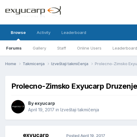
Browse
Activity
Leaderboard
Forums
Gallery
Staff
Online Users
Leaderboar
Home
Takmicenja
Izveštaji takmičenja
Prolecno-Zimsko Exyu
Prolecno-Zimsko Exyucarp Druzenje
By
exyucarp
April 19, 2017
in
Izveštaji takmičenja
exyucarp
Posted
April 19, 2017