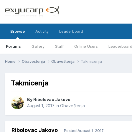
Browse
Activity
Leaderboard
Forums
Gallery
Staff
Online Users
Leaderboar
Home
Obavestenja
Obaveštenja
Takmicenja
Takmicenja
By
Ribolovac Jakovo
August 1, 2017
in
Obaveštenja
Ribolovac Jakovo
Posted
August 1, 2017