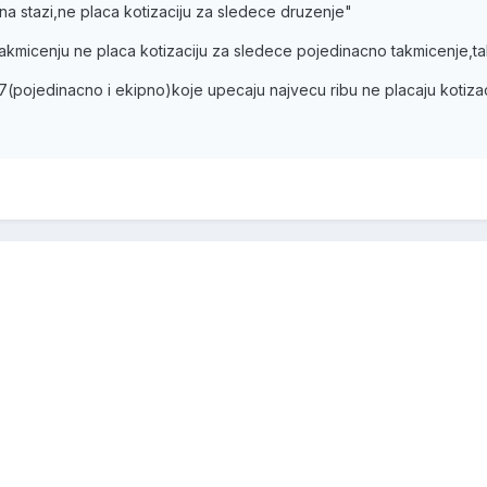
na stazi,ne placa kotizaciju za sledece druzenje"
kmicenju ne placa kotizaciju za sledece pojedinacno takmicenje,tak
(pojedinacno i ekipno)koje upecaju najvecu ribu ne placaju kotiza