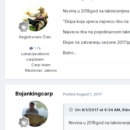
Novina u 2018god na takmicenjima 
"Ekipa koja upeca najvecu ribu na 
Najveca riba na pojedinacnom takmi
Registrovani Član
Ekipe na zatvaranju sezone 2017(p
1.7k
Bistro....
Lokacija
Jakovo
carpteam:
Carp team
Ribolovac Jakovo
Bojankingcarp
Posted
August 1, 2017
On 8/1/2017 at 9:34 AM, Rib
Novina u 2018god na takmicenji