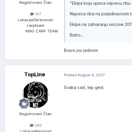
Registrovani Član
"Ekipa koja upeca najvecu ribu 
Najveca riba na pojedinacnom ta
147
Lokacija
Obrenovac
Ekipe na zatvaranju sezone 2017
carpteam:
KING CARP TEAM
Bistro....
Bravo jos jednom
TopLine
Posted
August 4, 2017
Svaka cast, lep gest.
Registrovani Član
265
Lokacija
Beograd