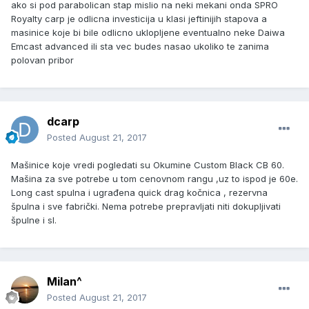
ako si pod parabolican stap mislio na neki mekani onda SPRO
Royalty carp je odlicna investicija u klasi jeftinijih stapova a
masinice koje bi bile odlicno uklopljene eventualno neke Daiwa
Emcast advanced ili sta vec budes nasao ukoliko te zanima
polovan pribor
dcarp
Posted
August 21, 2017
Mašinice koje vredi pogledati su Okumine Custom Black CB 60.
Mašina za sve potrebe u tom cenovnom rangu ,uz to ispod je 60e.
Long cast spulna i ugrađena quick drag kočnica , rezervna
špulna i sve fabrički. Nema potrebe prepravljati niti dokupljivati
špulne i sl.
Milan^
Posted
August 21, 2017