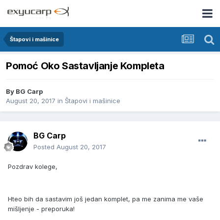
Štapovi i mašinice
Pomoć Oko Sastavljanje Kompleta
By
BG Carp
August 20, 2017
in
Štapovi i mašinice
BG Carp
Posted
August 20, 2017
Pozdrav kolege,
Hteo bih da sastavim još jedan komplet, pa me zanima me vaše
mišljenje - preporuka!