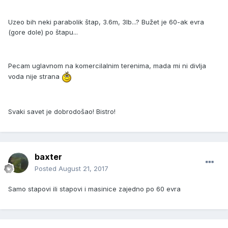
Uzeo bih neki parabolik štap, 3.6m, 3lb...? Bužet je 60-ak evra
(gore dole) po štapu...
Pecam uglavnom na komercilalnim terenima, mada mi ni divlja
voda nije strana
Svaki savet je dobrodošao! Bistro!
baxter
Posted
August 21, 2017
Samo stapovi ili stapovi i masinice zajedno po 60 evra