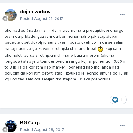
dejan zarkov
Posted
August 21, 2017
ako nadjes (mada mislim da ih vise nema u prodaji),kupi energo
team carp blade. guzvani carbon,nenormalno jak stap,dobar
bacac,a opet dovoljno senzitivan . posto uvek volim da se salim
na taj nacin,ja ga zovem sirotinjski shimano tribal
,koji sam
ukompletirao sa sirotinjskim shimano baitrunnerom (okuma
longbow) stap je u tom cenovnom rangu koji si pomenuo . 3,60 m
tc 3 lb .ja ga koristim kao marker i ponekad kao indijanca kad
odlucim da koristim cetvrti stap . izvukao je jednog amura od 15 ak
kg i od tad sam odusevljen tim stapom . svaka preporuka
1
BG Carp
Posted
August 28, 2017