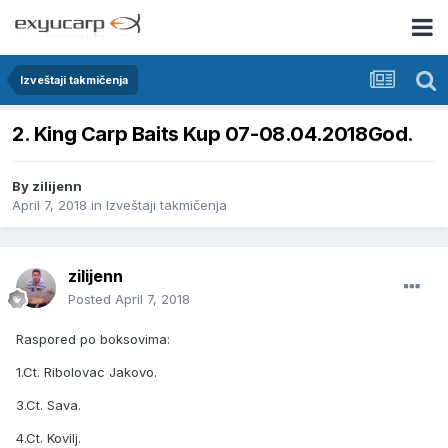
Izveštaji takmičenja
2. King Carp Baits Kup 07-08.04.2018God.
By
zilijenn
April 7, 2018
in
Izveštaji takmičenja
zilijenn
Posted
April 7, 2018
Raspored po boksovima:
1.Ct. Ribolovac Jakovo.
3.Ct. Sava.
4.Ct. Kovilj.