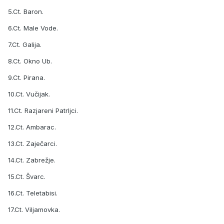
5.Ct. Baron.
6.Ct. Male Vode.
7.Ct. Galija.
8.Ct. Okno Ub.
9.Ct. Pirana.
10.Ct. Vučijak.
11.Ct. Razjareni Patrljci.
12.Ct. Ambarac.
13.Ct. Zaječarci.
14.Ct. Zabrežje.
15.Ct. Švarc.
16.Ct. Teletabisi.
17.Ct. Viljamovka.