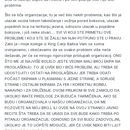
problrma.
Što se tiče organizacije, tu je već bilo nekih problema, kao što je
ulazak vozila tokom takmičenja i vožnja pored boksova, ulazak
pojedinih lica na teritoriju jezera, odnosno ulazak u pojedine
boksove, i još neke stvari..... SVI VI KOJI STE PRIMETILI OVE
PROBLEME I KOJI STE SE ŽALILI NA NJIH POTPUNO STE U PRAVU.
Zato ja i moje kolege iz King Carp Baitsa Vam se svima
izvinjavamo, i obećavamo da se ovakvi problemi više neće
dešavati, jer će se mnogo rigoroznije pristupati organizacij. ONO
ŠTO ME JE NAJVIŠE BOLELO JESTE VEOMA MALI BROJ EKIPA NA
PROGLAŠENJU. TO JE UVEK BIO I BIĆE PROBLEM, ALI TREBA SE
UDOSTOJITI I OSTATI NA PROGLAŠENJU JER TREBA ODATI
POČAST EKIPAMA U PLASMANU S JEDNE STRANE, A SDRUGE
STRANE I OSTALIM EKIPAMA ZA FER I KOREKTNU BORBU,
NARAVNO I ZA DRUŽENJE. OVOM PRILIKOM BI SVE ZAMOLIO DA
UKOLIKO IMATE PREDLOGE ZA BUDUĆA TAKMIČENJA, AKO SE
BUDU I ORGANIZOVALA U NAŠOJ ORGANIZACIJI, DA ME
POZOVETE NA MOJ BROJ, ILI OVDE NA OVOJ STRANICI JAVNO
RECITE ŠTA TREBA DA SE URADI DA SVE BUDE KAKO TREBA PO
PITANJU ORGANIZACIJE, ODNOSNO DA SVI BUDU ZADOVOLJNI,
UKOLIKO JE TO UOPŠTE MOGUĆE, JER ĆE UVEK NEKO BITI LJUT