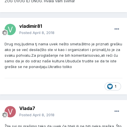
ZOG OVOG ILI ONOG. Hvala Vam svima!
vladimir81
Posted
April 8, 2018
Drug moj,ljudima tj nama uvek nešto smeta.Bitno je priznati grešku
ako je se već desila(što ste vi kao i organizatori i priznali),to je za
svaku pohvalu.Za proglašenje ne bih komentarisovao,ali reći ću
samo da je do odraz naše kulture.Ubuduće trudite se da te iste
greške se ne ponavljaju.Ukratko toliko
1
Vlada7
Posted
April 8, 2018
Žile svi mi grešimo tako da uvek će hteli ili ne biti neka greška. Što