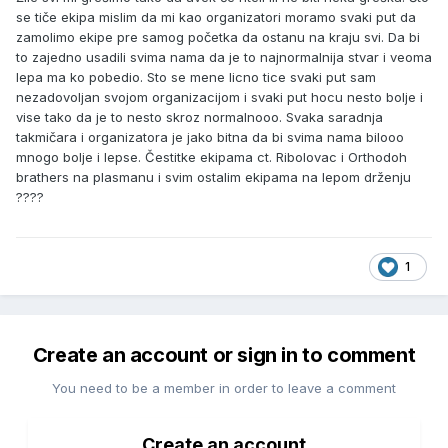
se tiče ekipa mislim da mi kao organizatori moramo svaki put da
zamolimo ekipe pre samog početka da ostanu na kraju svi. Da bi
to zajedno usadili svima nama da je to najnormalnija stvar i veoma
lepa ma ko pobedio. Sto se mene licno tice svaki put sam
nezadovoljan svojom organizacijom i svaki put hocu nesto bolje i
vise tako da je to nesto skroz normalnooo. Svaka saradnja
takmičara i organizatora je jako bitna da bi svima nama bilooo
mnogo bolje i lepse. Čestitke ekipama ct. Ribolovac i Orthodoh
brathers na plasmanu i svim ostalim ekipama na lepom drženju
????
1
Create an account or sign in to comment
You need to be a member in order to leave a comment
Create an account