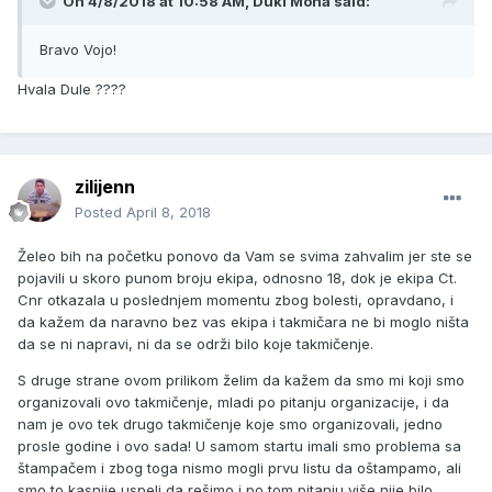
On 4/8/2018 at 10:58 AM, Duki Mona said:
Bravo Vojo!
Hvala Dule ????
zilijenn
Posted
April 8, 2018
Želeo bih na početku ponovo da Vam se svima zahvalim jer ste se
pojavili u skoro punom broju ekipa, odnosno 18, dok je ekipa Ct.
Cnr otkazala u poslednjem momentu zbog bolesti, opravdano, i
da kažem da naravno bez vas ekipa i takmičara ne bi moglo ništa
da se ni napravi, ni da se održi bilo koje takmičenje.
S druge strane ovom prilikom želim da kažem da smo mi koji smo
organizovali ovo takmičenje, mladi po pitanju organizacije, i da
nam je ovo tek drugo takmičenje koje smo organizovali, jedno
prosle godine i ovo sada! U samom startu imali smo problema sa
štampačem i zbog toga nismo mogli prvu listu da oštampamo, ali
smo to kasnije uspeli da rešimo i po tom pitanju više nije bilo