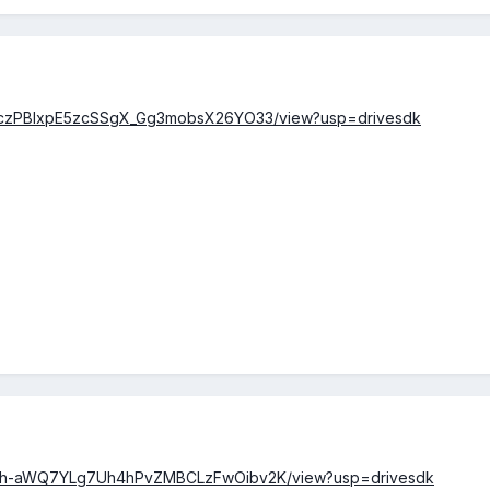
/1daczPBlxpE5zcSSgX_Gg3mobsX26YO33/view?usp=drivesdk
d/1OSh-aWQ7YLg7Uh4hPvZMBCLzFwOibv2K/view?usp=drivesdk