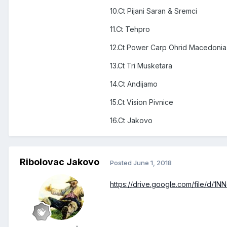
10.Ct Pijani Saran & Sremci
11.Ct Tehpro
12.Ct Power Carp Ohrid Macedonia
13.Ct Tri Musketara
14.Ct Andijamo
15.Ct Vision Pivnice
16.Ct Jakovo
Ribolovac Jakovo
Posted
June 1, 2018
https://drive.google.com/file/d