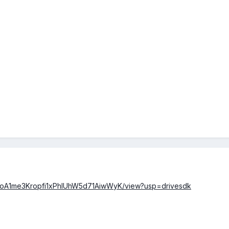
/1NNoA1me3Kropfi1xPhlUhW5d71AiwWyK/view?usp=drivesdk