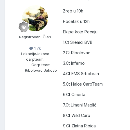
Zreb u 10h
Pocetak u 12h
Ekipe koje Pecaju
Registrovani Član
1.Ct Sremci BVB
1.7k
2.Ct Ribolovac
Lokacija
Jakovo
carpteam:
3.Ct Inferno
Carp team
Ribolovac Jakovo
4.Ct EMS Srbobran
5.Ct Halos CarpTeam
6.Ct Omerta
7.Ct Limeni Maglić
8.Ct Wild Carp
9.Ct Zlatna Ribica