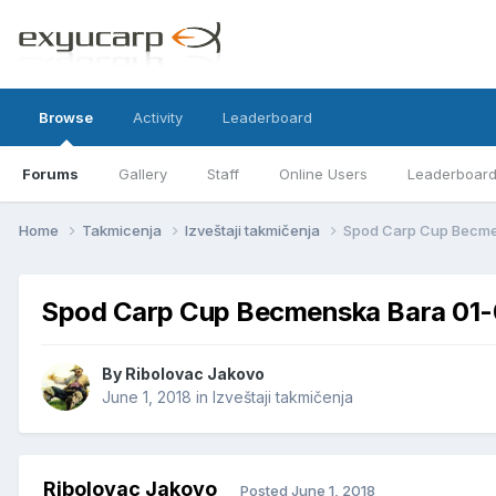
Browse
Activity
Leaderboard
Forums
Gallery
Staff
Online Users
Leaderboar
Home
Takmicenja
Izveštaji takmičenja
Spod Carp Cup Becme
Spod Carp Cup Becmenska Bara 01-
By
Ribolovac Jakovo
June 1, 2018
in
Izveštaji takmičenja
Ribolovac Jakovo
Posted
June 1, 2018