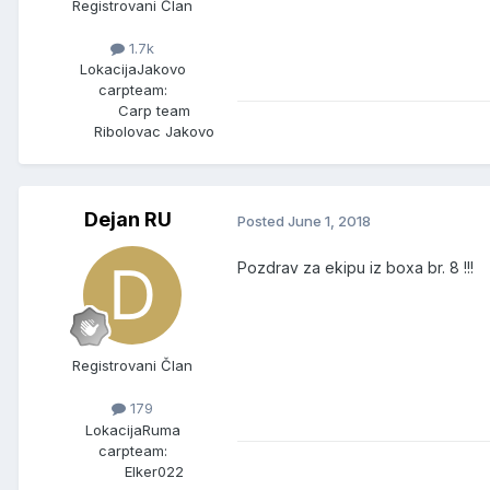
Registrovani Član
1.7k
Lokacija
Jakovo
carpteam:
Carp team
Ribolovac Jakovo
Dejan RU
Posted
June 1, 2018
Pozdrav za ekipu iz boxa br. 8 !!!
Registrovani Član
179
Lokacija
Ruma
carpteam:
Elker022