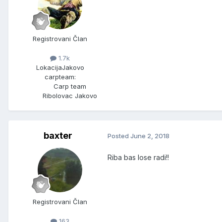
Registrovani Član
1.7k
Lokacija
Jakovo
carpteam:
Carp team
Ribolovac Jakovo
baxter
Posted
June 2, 2018
Riba bas lose radi!!
Registrovani Član
163