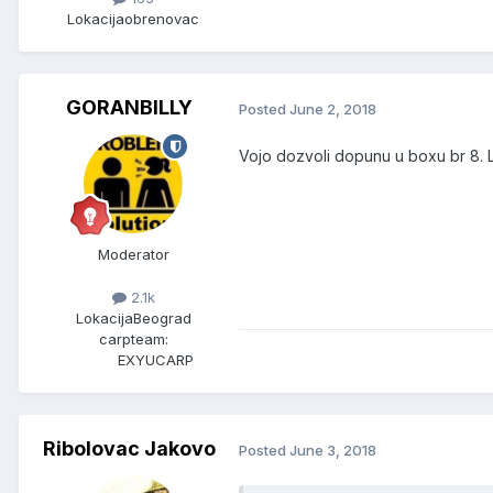
Lokacija
obrenovac
GORANBILLY
Posted
June 2, 2018
Vojo dozvoli dopunu u boxu br 8. L
Moderator
2.1k
Lokacija
Beograd
carpteam:
EXYUCARP
Ribolovac Jakovo
Posted
June 3, 2018