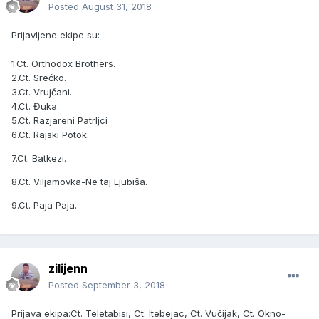
Posted
August 31, 2018
Prijavljene ekipe su:
1.Ct. Orthodox Brothers.
2.Ct. Srećko.
3.Ct. Vrujčani.
4.Ct. Đuka.
5.Ct. Razjareni Patrljci
6.Ct. Rajski Potok.
7.Ct. Batkezi.
8.Ct. Viljamovka-Ne taj Ljubiša.
9.Ct. Paja Paja.
zilijenn
Posted
September 3, 2018
Prijava ekipa:Ct. Teletabisi, Ct. Itebejac, Ct. Vučijak, Ct. Okno-