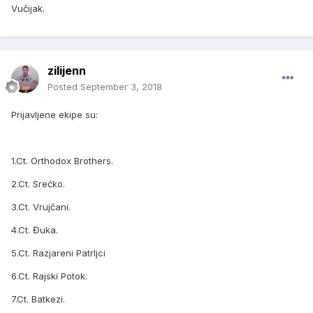
Vučijak.
zilijenn
Posted
September 3, 2018
Prijavljene ekipe su:
1.Ct. Orthodox Brothers.
2.Ct. Srećko.
3.Ct. Vrujčani.
4.Ct. Đuka.
5.Ct. Razjareni Patrljci
6.Ct. Rajski Potok.
7.Ct. Batkezi.