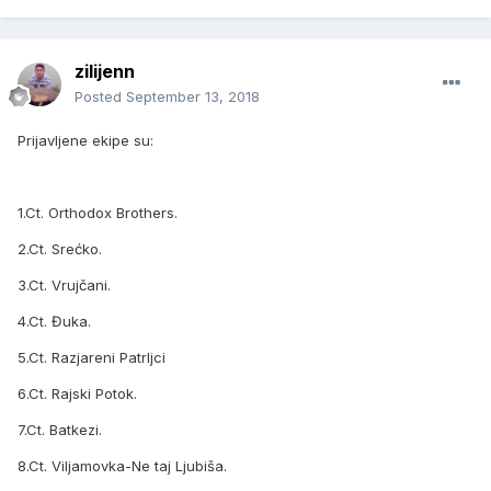
zilijenn
Posted
September 13, 2018
Prijavljene ekipe su:
1.Ct. Orthodox Brothers.
2.Ct. Srećko.
3.Ct. Vrujčani.
4.Ct. Đuka.
5.Ct. Razjareni Patrljci
6.Ct. Rajski Potok.
7.Ct. Batkezi.
8.Ct. Viljamovka-Ne taj Ljubiša.