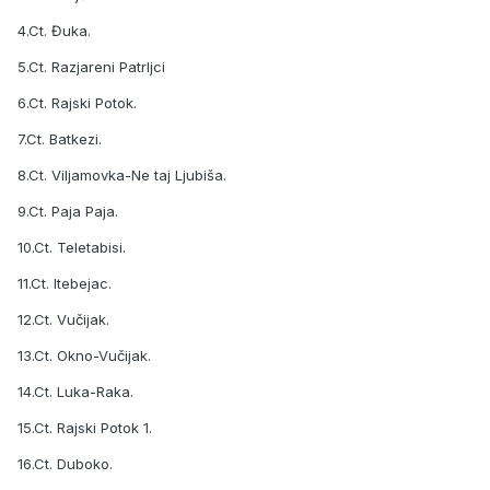
4.Ct. Đuka.
5.Ct. Razjareni Patrljci
6.Ct. Rajski Potok.
7.Ct. Batkezi.
8.Ct. Viljamovka-Ne taj Ljubiša.
9.Ct. Paja Paja.
10.Ct. Teletabisi.
11.Ct. Itebejac.
12.Ct. Vučijak.
13.Ct. Okno-Vučijak.
14.Ct. Luka-Raka.
15.Ct. Rajski Potok 1.
16.Ct. Duboko.