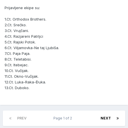
Prijavljene ekipe su:
1.Ct. Orthodox Brothers.
2.Ct. Srećko.
3.Ct. Vrujčani.
4.Ct. Razjareni Patrljci
5.Ct. Rajski Potok.
6.Ct. Viljamovka-Ne taj Ljubiša.
7.Ct. Paja Paja.
8.Ct. Teletabisi.
9.Ct. Itebejac.
10.Ct. Vučijak.
11.Ct. Okno-Vučijak.
12.Ct. Luka-Raka-Đuka.
13.Ct. Duboko.
PREV
Page 1 of 2
NEXT