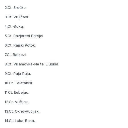
2.Ct. Srećko.
3.Ct. Vrujčani.
4.Ct. Đuka.
5.Ct. Razjareni Patrljci
6.Ct. Rajski Potok.
7.Ct. Batkezi.
8.Ct. Viljamovka-Ne taj Ljubiša.
9.Ct. Paja Paja.
10.Ct. Teletabisi.
11.Ct. Itebejac.
12.Ct. Vučijak.
13.Ct. Okno-Vučijak.
14.Ct. Luka-Raka.