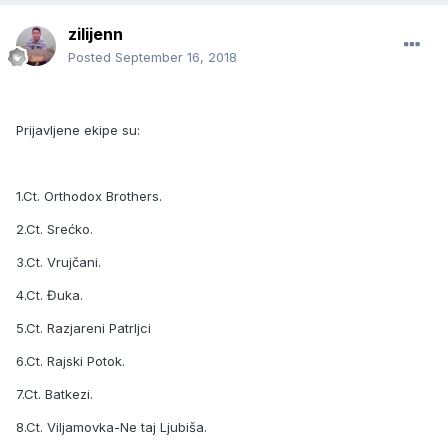
zilijenn
Posted
September 16, 2018
Prijavljene ekipe su:
1.Ct. Orthodox Brothers.
2.Ct. Srećko.
3.Ct. Vrujčani.
4.Ct. Đuka.
5.Ct. Razjareni Patrljci
6.Ct. Rajski Potok.
7.Ct. Batkezi.
8.Ct. Viljamovka-Ne taj Ljubiša.