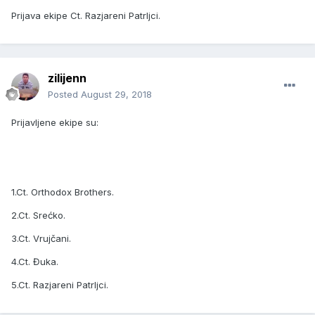
Prijava ekipe Ct. Razjareni Patrljci.
zilijenn
Posted
August 29, 2018
Prijavljene ekipe su:
1.Ct. Orthodox Brothers.
2.Ct. Srećko.
3.Ct. Vrujčani.
4.Ct. Đuka.
5.Ct. Razjareni Patrljci.