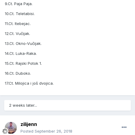
9.Ct. Paja Paja.
10.Ct. Teletabisi.
11.Ct. Itebejac.
12.Ct. Vučijak.
13.Ct. Okno-Vučijak.
14.Ct. Luka-Raka.
15.Ct. Rajski Potok 1.
16.Ct. Duboko.
17.Ct. Milojica i još dvojica.
2 weeks later...
zilijenn
Posted
September 26, 2018