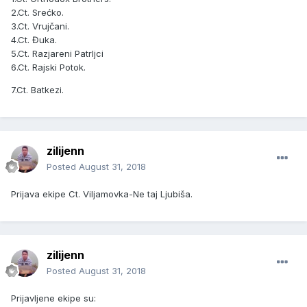
2.Ct. Srećko.
3.Ct. Vrujčani.
4.Ct. Đuka.
5.Ct. Razjareni Patrljci
6.Ct. Rajski Potok.
7.Ct. Batkezi.
zilijenn
Posted
August 31, 2018
Prijava ekipe Ct. Viljamovka-Ne taj Ljubiša.
zilijenn
Posted
August 31, 2018
Prijavljene ekipe su: