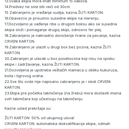
13.Svaka ekipa mora imati minimum 15 sakova.
14.Predvez ne sme biti veći od 30cm
15 Zabranjeno je vređanje sudija, kazna ŽUTI KARTON.
16.Obavezno je prisustvo susedne ekipe na merenju.
17.Dozvoljeno je vađenje ribe u drugom boksu ako se susedna
ekipa složi i pomaganje drugoj ekipi, odnosno fer plej.
18.Zabranjeno je naknadno donošenje hrane za pecanje, kazna
CRVENI KARTON.
19.Zabranjeno je ulaziti u drugi box bez poziva, kazna ŽUTI
KARTON.
20.Zabranjen je ulazak u box posetiocima koji nisu na spisku
ekipe i zadržavanje, kazna ŽUTI KARTON.
21.Dozvoljena je upotreba veštačih mamaca u obliku kukuruza,
boila i tigrovog oraha.
22.Sve što ovde nije napisano zabranjeno je i sledi CRVENI
KARTON.
23.Ekipa pre početka takmičenja (na žrebu) mora dostaviti imena
svih takmičara koji učestvuju na takmičenju.
Kazne usled prekršaja su:
ŽUTI KARTON: 50% od ukupnog ulova!
CRVENI KARTON: automatska diskvalifikacija ekipe, odmah