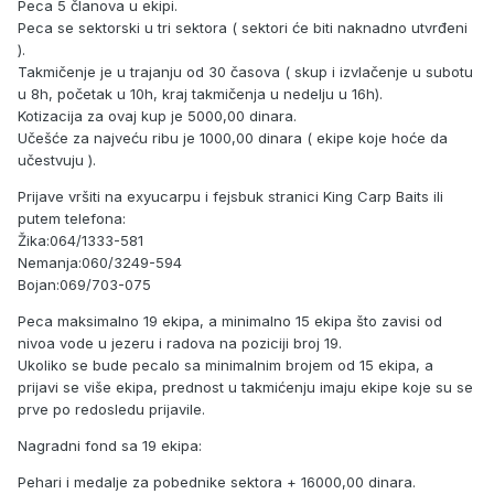
Peca 5 članova u ekipi.
Peca se sektorski u tri sektora ( sektori će biti naknadno utvrđeni
).
Takmičenje je u trajanju od 30 časova ( skup i izvlačenje u subotu
u 8h, početak u 10h, kraj takmičenja u nedelju u 16h).
Kotizacija za ovaj kup je 5000,00 dinara.
Učešće za najveću ribu je 1000,00 dinara ( ekipe koje hoće da
učestvuju ).
Prijave vršiti na exyucarpu i fejsbuk stranici King Carp Baits ili
putem telefona:
Žika:064/1333-581
Nemanja:060/3249-594
Bojan:069/703-075
Peca maksimalno 19 ekipa, a minimalno 15 ekipa što zavisi od
nivoa vode u jezeru i radova na poziciji broj 19.
Ukoliko se bude pecalo sa minimalnim brojem od 15 ekipa, a
prijavi se više ekipa, prednost u takmićenju imaju ekipe koje su se
prve po redosledu prijavile.
Nagradni fond sa 19 ekipa:
Pehari i medalje za pobednike sektora + 16000,00 dinara.