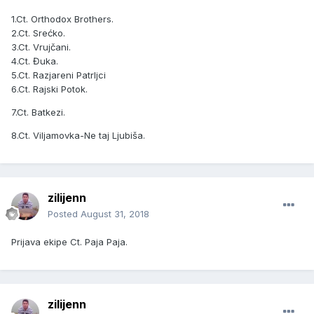
1.Ct. Orthodox Brothers.
2.Ct. Srećko.
3.Ct. Vrujčani.
4.Ct. Đuka.
5.Ct. Razjareni Patrljci
6.Ct. Rajski Potok.
7.Ct. Batkezi.
8.Ct. Viljamovka-Ne taj Ljubiša.
zilijenn
Posted
August 31, 2018
Prijava ekipe Ct. Paja Paja.
zilijenn