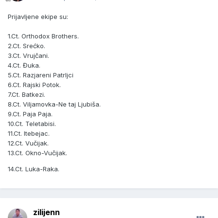
Prijavljene ekipe su:
1.Ct. Orthodox Brothers.
2.Ct. Srećko.
3.Ct. Vrujčani.
4.Ct. Đuka.
5.Ct. Razjareni Patrljci
6.Ct. Rajski Potok.
7.Ct. Batkezi.
8.Ct. Viljamovka-Ne taj Ljubiša.
9.Ct. Paja Paja.
10.Ct. Teletabisi.
11.Ct. Itebejac.
12.Ct. Vučijak.
13.Ct. Okno-Vučijak.
14.Ct. Luka-Raka.
zilijenn