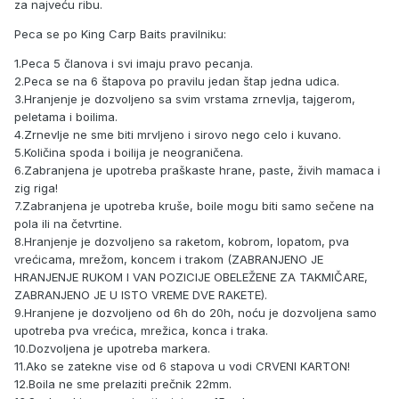
za najveću ribu.
Peca se po King Carp Baits pravilniku:
1.Peca 5 članova i svi imaju pravo pecanja.
2.Peca se na 6 štapova po pravilu jedan štap jedna udica.
3.Hranjenje je dozvoljeno sa svim vrstama zrnevlja, tajgerom,
peletama i boilima.
4.Zrnevlje ne sme biti mrvljeno i sirovo nego celo i kuvano.
5.Količina spoda i boilija je neograničena.
6.Zabranjena je upotreba praškaste hrane, paste, živih mamaca i
zig riga!
7.Zabranjena je upotreba kruše, boile mogu biti samo sečene na
pola ili na četvrtine.
8.Hranjenje je dozvoljeno sa raketom, kobrom, lopatom, pva
vrećicama, mrežom, koncem i trakom (ZABRANJENO JE
HRANJENJE RUKOM I VAN POZICIJE OBELEŽENE ZA TAKMIČARE,
ZABRANJENO JE U ISTO VREME DVE RAKETE).
9.Hranjene je dozvoljeno od 6h do 20h, noću je dozvoljena samo
upotreba pva vrećica, mrežica, konca i traka.
10.Dozvoljena je upotreba markera.
11.Ako se zatekne vise od 6 stapova u vodi CRVENI KARTON!
12.Boila ne sme prelaziti prečnik 22mm.