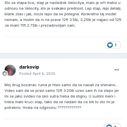
Sto se stapa tice, stap je naslednik Velocitya, malo je vrh meksi u
odnosu na Velocity, sto je svakako prednost. Lep stap, lepi detalji,
blank zilav i jak, moze lepo da se potegne. Konkretno taj model
nemam, a mislim da ni ne prave 12ft 3.5lb, 3,25lb je najjaci od 12ft.
Ja imam 11ft 2.75lb i prezadovoljan sam.
1
darkovip
Posted
April 6, 2020
Moj drug bosanac ruma je hteo samo da se nasali za shimano..
Video sam da se pravi samo 12ft 3.25lb uzeo sam ih na slepo jer
mi se jako svideo na oko sutra treba da stignu. U sustini meni i
treba malo kruci stap, tako da se nadam da ce biti to sto mi je
potrebno. Hvala na odgovoru ????????????