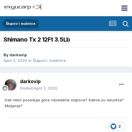
Štapovi i mašinice
Shimano Tx 2 12Ft 3.5Lb
By
darkovip
April 2, 2020
in
Štapovi i mašinice
darkovip
Posted
April 2, 2020
Dali neko poseduje gore navedene stapove? Kakva su iskustva?
Misljenje?
2