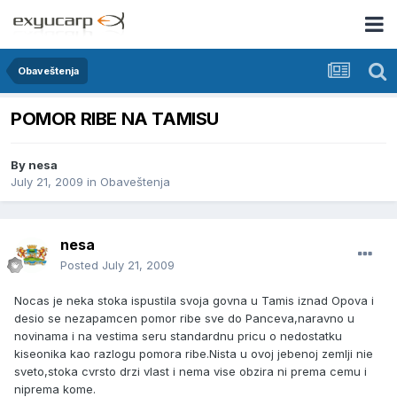
Obaveštenja
POMOR RIBE NA TAMISU
By
nesa
July 21, 2009
in
Obaveštenja
nesa
Posted
July 21, 2009
Nocas je neka stoka ispustila svoja govna u Tamis iznad Opova i
desio se nezapamcen pomor ribe sve do Panceva,naravno u
novinama i na vestima seru standardnu pricu o nedostatku
kiseonika kao razlogu pomora ribe.Nista u ovoj jebenoj zemlji nie
sveto,stoka cvrsto drzi vlast i nema vise obzira ni prema cemu i
niprema kome.