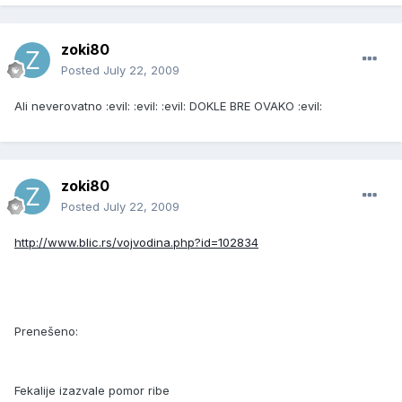
zoki80
Posted
July 22, 2009
Ali neverovatno :evil: :evil: :evil: DOKLE BRE OVAKO :evil:
zoki80
Posted
July 22, 2009
http://www.blic.rs/vojvodina.php?id=102834
Prenešeno:
Fekalije izazvale pomor ribe