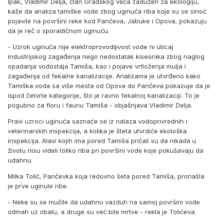
Ipak, Vladimir Delja, član Gradskog veća zadužen za ekologiju,
kaže da analiza tamiške vode zbog uginuća riba koje su se sinoć
pojavile na površini reke kod Pančeva, Jabuke i Opova, pokazuju
da je reč o sporadičnom uginuću.
- Uzrok uginuća nije elektroprovodljivost vode ni uticaj
industrijskog zagađenja nego nedostatak kiseonika zbog naglog
opadanja vodostaja Tamiša, kao i pojave vrtloženja mulja i
zagađenja od fekalne kanalizacije. Analizama je utvrđeno kako
Tamiška voda sa više mesta od Opova do Pančeva pokazuje da je
ispod četvrte kategorije, što je ravno fekalnoj kanalizaciji. To je
pogubno za floru i faunu Tamiša - objašnjava Vladimir Delja.
Pravi uzroci uginuća saznaće se iz nalaza vodoprivrednih i
veterinarskih inspekcija, a kolika je šteta utvrdiće ekološka
inspekcija. Alasi kojih ima pored Tamiša pričali su da nikada u
životu nisu videli toliko riba pri površini vode koje pokušavaju da
udahnu.
Milka Tolić, Pančevka koja redovno šeta pored Tamiša, pronašla
je prve uginule ribe.
- Neke su se mučile da udahnu vazduh na samoj površini vode
odmah uz obalu, a druge su već bile mrtve - rekla je Tolićeva.