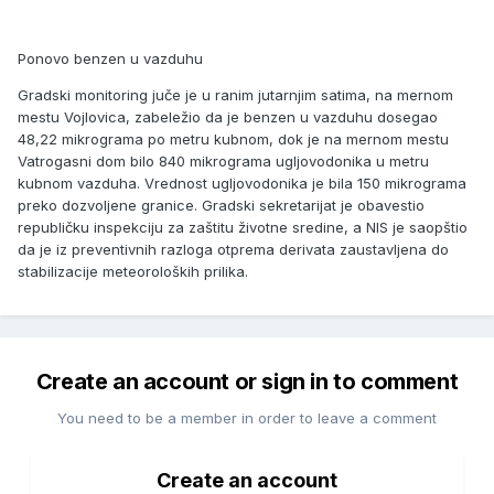
Ponovo benzen u vazduhu
Gradski monitoring juče je u ranim jutarnjim satima, na mernom
mestu Vojlovica, zabeležio da je benzen u vazduhu dosegao
48,22 mikrograma po metru kubnom, dok je na mernom mestu
Vatrogasni dom bilo 840 mikrograma ugljovodonika u metru
kubnom vazduha. Vrednost ugljovodonika je bila 150 mikrograma
preko dozvoljene granice. Gradski sekretarijat je obavestio
republičku inspekciju za zaštitu životne sredine, a NIS je saopštio
da je iz preventivnih razloga otprema derivata zaustavljena do
stabilizacije meteoroloških prilika.
Create an account or sign in to comment
You need to be a member in order to leave a comment
Create an account