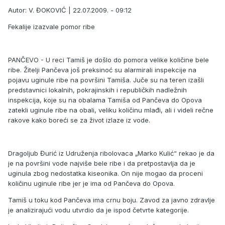
Autor: V. ĐOKOVIĆ | 22.07.2009. - 09:12
Fekalije izazvale pomor ribe
PANČEVO - U reci Tamiš je došlo do pomora velike količine bele
ribe. Žitelji Pančeva još preksinoć su alarmirali inspekcije na
pojavu uginule ribe na površini Tamiša. Juče su na teren izašli
predstavnici lokalnih, pokrajinskih i republičkih nadležnih
inspekcija, koje su na obalama Tamiša od Pančeva do Opova
zatekli uginule ribe na obali, veliku količinu mlađi, ali i videli rečne
rakove kako boreći se za život izlaze iz vode.
Dragoljub Đurić iz Udruženja ribolovaca „Marko Kulić“ rekao je da
je na površini vode najviše bele ribe i da pretpostavlja da je
uginula zbog nedostatka kiseonika. On nije mogao da proceni
količinu uginule ribe jer je ima od Pančeva do Opova.
Tamiš u toku kod Pančeva ima crnu boju. Zavod za javno zdravlje
je analizirajući vodu utvrdio da je ispod četvrte kategorije.