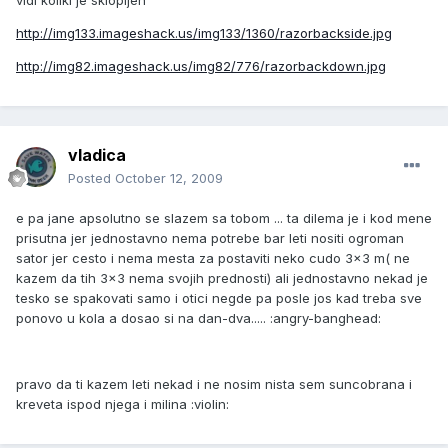
vidi koliki je sklopljen
http://img133.imageshack.us/img133/1360/razorbackside.jpg
http://img82.imageshack.us/img82/776/razorbackdown.jpg
vladica
Posted
October 12, 2009
e pa jane apsolutno se slazem sa tobom ... ta dilema je i kod mene
prisutna jer jednostavno nema potrebe bar leti nositi ogroman
sator jer cesto i nema mesta za postaviti neko cudo 3x3 m( ne
kazem da tih 3x3 nema svojih prednosti) ali jednostavno nekad je
tesko se spakovati samo i otici negde pa posle jos kad treba sve
ponovo u kola a dosao si na dan-dva..... :angry-banghead:
pravo da ti kazem leti nekad i ne nosim nista sem suncobrana i
kreveta ispod njega i milina :violin: