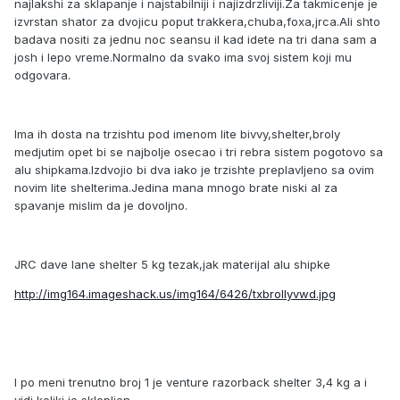
najlakshi za sklapanje i najstabilniji i najizdrzliviji.Za takmicenje je
izvrstan shator za dvojicu poput trakkera,chuba,foxa,jrca.Ali shto
badava nositi za jednu noc seansu il kad idete na tri dana sam a
josh i lepo vreme.Normalno da svako ima svoj sistem koji mu
odgovara.
Ima ih dosta na trzishtu pod imenom lite bivvy,shelter,broly
medjutim opet bi se najbolje osecao i tri rebra sistem pogotovo sa
alu shipkama.Izdvojio bi dva iako je trzishte preplavljeno sa ovim
novim lite shelterima.Jedina mana mnogo brate niski al za
spavanje mislim da je dovoljno.
JRC dave lane shelter 5 kg tezak,jak materijal alu shipke
http://img164.imageshack.us/img164/6426/txbrollyvwd.jpg
I po meni trenutno broj 1 je venture razorback shelter 3,4 kg a i