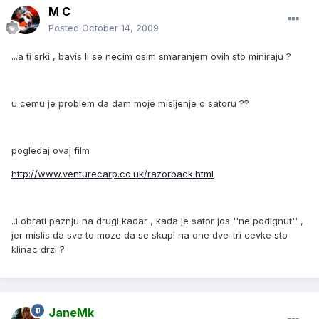
M C
Posted
October 14, 2009
...a ti srki , bavis li se necim osim smaranjem ovih sto miniraju ?
u cemu je problem da dam moje misljenje o satoru ??
pogledaj ovaj film
http://www.venturecarp.co.uk/razorback.html
..i obrati paznju na drugi kadar , kada je sator jos ''ne podignut'' ,
jer mislis da sve to moze da se skupi na one dve-tri cevke sto
klinac drzi ?
JaneMk