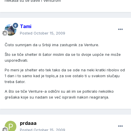
nekada su se bavili i Venturom
Tami
Posted
October 15, 2009
Čisto sumnjam da u Srbiji ima zastupnik za Venture.
Što se tiče shelter ili šator mislim da se to dvoje uopće ne može
uspoređivati.
Po meni je shelter eto tek tako da se ode na neki kratki ribolov od
1 dan i to samo kad je toplo,a za sve ostalo ti u svakom slučaju
treba šator.
A što se tiče Venture-a odlični su ali im se potkralo nekoliko
grešaka koje su nadam se već ispravili nakon reagiranja.
prdaaa
Posted
October 15, 2009