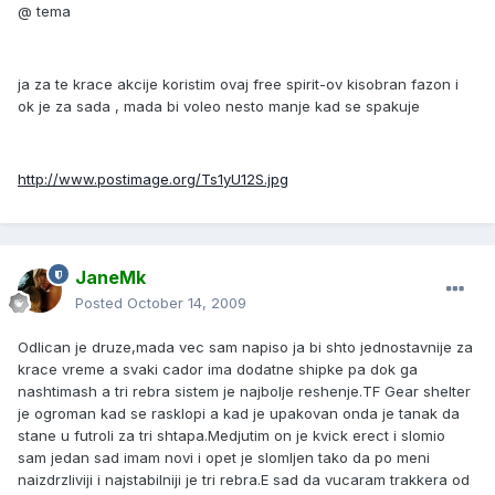
@ tema
ja za te krace akcije koristim ovaj free spirit-ov kisobran fazon i
ok je za sada , mada bi voleo nesto manje kad se spakuje
http://www.postimage.org/Ts1yU12S.jpg
JaneMk
Posted
October 14, 2009
Odlican je druze,mada vec sam napiso ja bi shto jednostavnije za
krace vreme a svaki cador ima dodatne shipke pa dok ga
nashtimash a tri rebra sistem je najbolje reshenje.TF Gear shelter
je ogroman kad se rasklopi a kad je upakovan onda je tanak da
stane u futroli za tri shtapa.Medjutim on je kvick erect i slomio
sam jedan sad imam novi i opet je slomljen tako da po meni
naizdrzliviji i najstabilniji je tri rebra.E sad da vucaram trakkera od