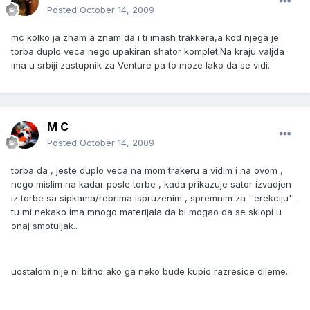
Posted
October 14, 2009
mc kolko ja znam a znam da i ti imash trakkera,a kod njega je
torba duplo veca nego upakiran shator komplet.Na kraju valjda
ima u srbiji zastupnik za Venture pa to moze lako da se vidi.
M C
Posted
October 14, 2009
torba da , jeste duplo veca na mom trakeru a vidim i na ovom ,
nego mislim na kadar posle torbe , kada prikazuje sator izvadjen
iz torbe sa sipkama/rebrima ispruzenim , spremnim za ''erekciju'' .
tu mi nekako ima mnogo materijala da bi mogao da se sklopi u
onaj smotuljak..
uostalom nije ni bitno ako ga neko bude kupio razresice dileme...