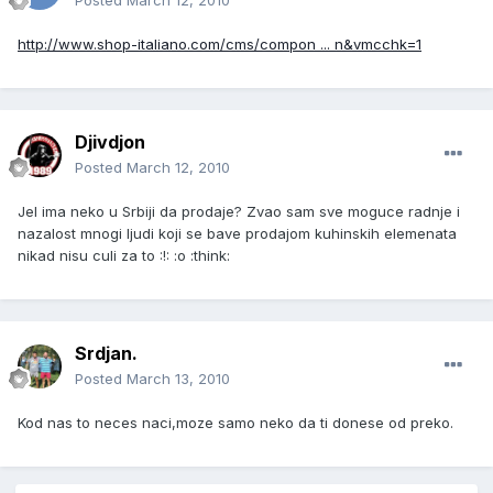
Posted
March 12, 2010
http://www.shop-italiano.com/cms/compon ... n&vmcchk=1
Djivdjon
Posted
March 12, 2010
Jel ima neko u Srbiji da prodaje? Zvao sam sve moguce radnje i
nazalost mnogi ljudi koji se bave prodajom kuhinskih elemenata
nikad nisu culi za to :!: :o :think:
Srdjan.
Posted
March 13, 2010
Kod nas to neces naci,moze samo neko da ti donese od preko.