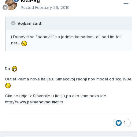
Kiza-Bg
Posted
February 26, 2010
Vojkan said:
i Dunavci se "ponovili" sa jednim komadom, al` sad im fali
net...
Da
Outlet Palma nova Italija,u Simakovoj radnji nov model od 1kg 190e
Cim se udje iz Slovenije u Italiju,pa ako vam neko ide
http://www.palmanovaoutlet.it/
1