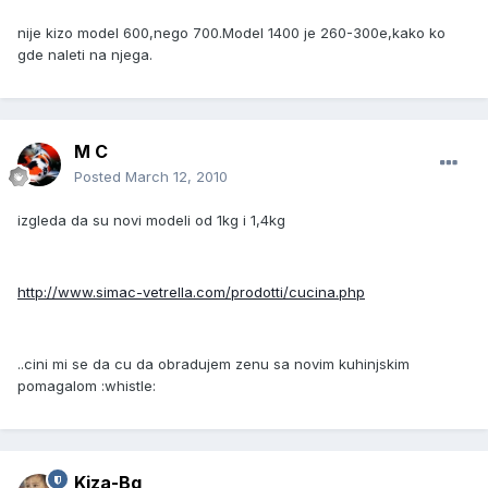
nije kizo model 600,nego 700.Model 1400 je 260-300e,kako ko
gde naleti na njega.
M C
Posted
March 12, 2010
izgleda da su novi modeli od 1kg i 1,4kg
http://www.simac-vetrella.com/prodotti/cucina.php
..cini mi se da cu da obradujem zenu sa novim kuhinjskim
pomagalom :whistle:
Kiza-Bg