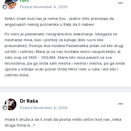
rott
Posted
November 4, 2009
Koliko znam kod nas je nema Doc. Jedino shto preostaje da
angazujesh nekog poznanika u Italiji da ti nabavi.
Po meni je pastamatic neograniceno olakshanje. Izbegava se
meshanje mixa, kao i pishtolj za kobaje (bilo rucni bilo
pneumatski). Postoje dva modela Pastamatika jedan od kilo drugi
od kilo i cetirsto. Manji je za nas loodake skoro neupotrebljiv, al
zato ovaj od 1400 - VIOLINA. Stane kilo mixa pasent sa sve
tecnostima, pa ga onda sam mesha i mesha i mesha, pa ga onda
spicka u kobaje ocas posla! Onda hitno roler u ruke i eto kilo i
cetirsto bolia.
Dr Raša
Posted
November 4, 2009
Hvala ti druže,a da li znaš da postoji nešto slično kod nas ,neka
druga firma ili....?