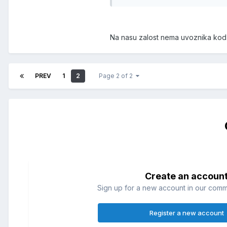
Na nasu zalost nema uvoznika kod na
PREV
1
2
Page 2 of 2
Create an accoun
Sign up for a new account in our commun
Register a new account