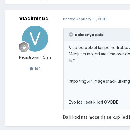
vladimir bg
Posted
January 19, 2010
deksonyu said:
Vise od petzel lampe ne treba. J
Medjutim moj prijatel ima ove d
Registrovani Član
1km.
190
http://img514.imageshack.us/i
Evo jos i sajt klikni
OVDDE
Da li kod nas može da se kupi led 