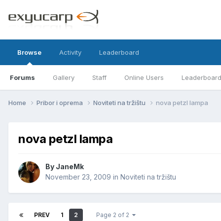
Browse
Activity
Leaderboard
Forums
Gallery
Staff
Online Users
Leaderboar
Home
Pribor i oprema
Noviteti na tržištu
nova petzl lampa
nova petzl lampa
By
JaneMk
November 23, 2009
in
Noviteti na tržištu
PREV
1
2
Page 2 of 2