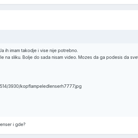
a ih imam takodje i vise nije potrebno.
ole na sliku. Bolje do sada nisam video. Mozes da ga podesis da sv
mg514/3930/kopflampeledlenserh7777.jpg
lenser i gde?