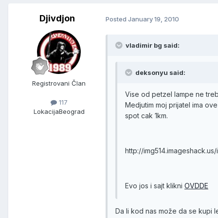
Djivdjon
Posted
January 19, 2010
vladimir bg said:
deksonyu said:
Registrovani Član
Vise od petzel lampe ne treba
117
Medjutim moj prijatel ima ov
Lokacija
Beograd
spot cak 1km.
http://img514.imageshack.u
Evo jos i sajt klikni
OVDDE
Da li kod nas može da se kupi l