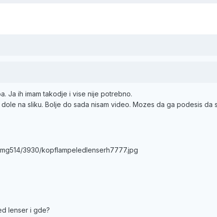
. Ja ih imam takodje i vise nije potrebno.
e dole na sliku. Bolje do sada nisam video. Mozes da ga podesis da
s/img514/3930/kopflampeledlenserh7777.jpg
ed lenser i gde?