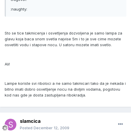
:naughty:
Sto se tice takmicenja i osvetljenja dozvoljena je samo lampa za
glavu koja baca snom svetla najvise 5m i to je sve cime mozete
osvetliti vodu i stapove nocu. U satoru mozete imati svetlo.
Ali!
Lampe koriste svi riboloci a ne samo takmicari tako da je nekada i
bitno imati dobro osvetljenje nocu na divljim vodama, pogotovu
kod nas gde je dosta zastupljena ribokradja.
slamcica
Posted
December 12, 2009