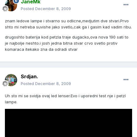
JaneMk
Posted
December 8, 2009
znam ledove lampe i stvarno su odlicne,medjutim dve stvari.Prvo
shto mi netreba suvishe jako svetlo,cak ga i gasim kad vadim ribu.
drugoshto baterija kod petzla traje dugacko,ova nova 190 sati to
je najbolje neshto.i josh jedna bitna stvar crvo svetlo protiv
komaraca itekako zna da odradi stvar
Srdjan.
Posted
December 8, 2009
Uh sto mi se svidja ovaj led lenser.Evo i uporedni test nje i petzl
lampe.