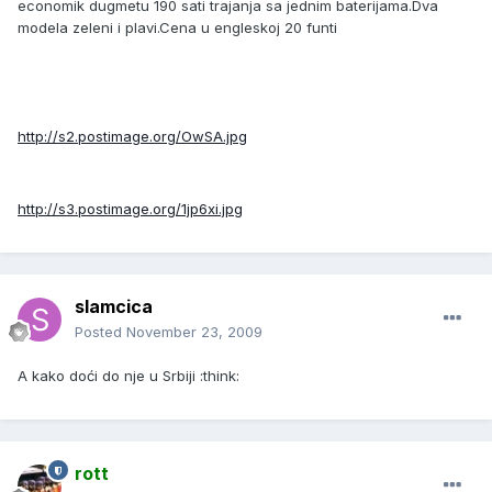
economik dugmetu 190 sati trajanja sa jednim baterijama.Dva
modela zeleni i plavi.Cena u engleskoj 20 funti
http://s2.postimage.org/OwSA.jpg
http://s3.postimage.org/1jp6xi.jpg
slamcica
Posted
November 23, 2009
A kako doći do nje u Srbiji :think:
rott