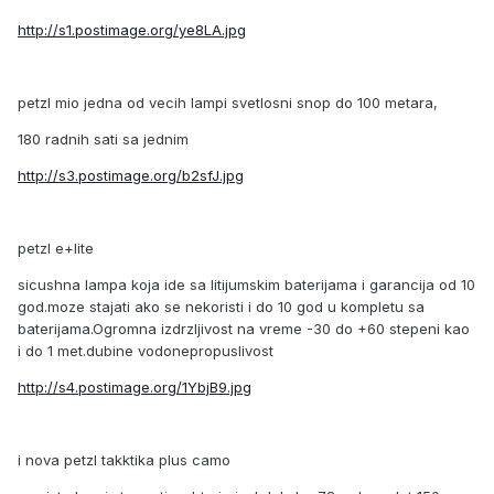
http://s1.postimage.org/ye8LA.jpg
petzl mio jedna od vecih lampi svetlosni snop do 100 metara,
180 radnih sati sa jednim
http://s3.postimage.org/b2sfJ.jpg
petzl e+lite
sicushna lampa koja ide sa litijumskim baterijama i garancija od 10
god.moze stajati ako se nekoristi i do 10 god u kompletu sa
baterijama.Ogromna izdrzljivost na vreme -30 do +60 stepeni kao
i do 1 met.dubine vodonepropuslivost
http://s4.postimage.org/1YbjB9.jpg
i nova petzl takktika plus camo