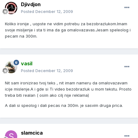
Djivdjon
Posted
December 12, 2009
Koliko ironije , uopste ne vidim potrebu za bezobrazlukom.Imam
svoje misljenje i sta ti ima da ga omalovazavas.Jesam speleolog i
pecam na 300m.
vasil
Posted
December 12, 2009
Nit sam ironizirao tvoj teks , nit imam nameru da omalovazavam
icije mislenje.A i gde si Ti video bezobrazluk u mom tekstu. Prosto
treba biti realan ( osim ako cilj nije reklama)
A dali si speolog i dali pecas na 300m. je sasvim druga prica.
slamcica