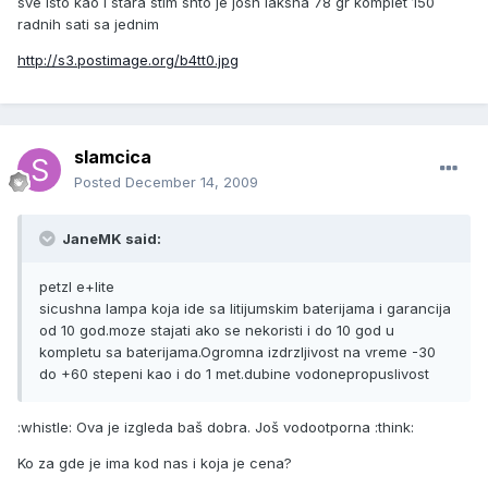
sve isto kao i stara stim shto je josh laksha 78 gr komplet 150
radnih sati sa jednim
http://s3.postimage.org/b4tt0.jpg
slamcica
Posted
December 14, 2009
JaneMK said:
petzl e+lite
sicushna lampa koja ide sa litijumskim baterijama i garancija
od 10 god.moze stajati ako se nekoristi i do 10 god u
kompletu sa baterijama.Ogromna izdrzljivost na vreme -30
do +60 stepeni kao i do 1 met.dubine vodonepropuslivost
:whistle: Ova je izgleda baš dobra. Još vodootporna :think:
Ko za gde je ima kod nas i koja je cena?