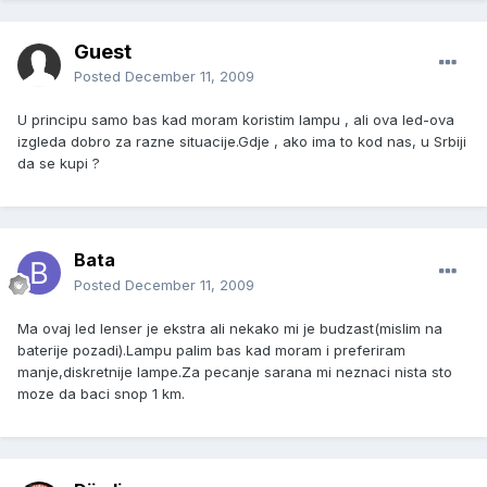
Guest
Posted
December 11, 2009
U principu samo bas kad moram koristim lampu , ali ova led-ova
izgleda dobro za razne situacije.Gdje , ako ima to kod nas, u Srbiji
da se kupi ?
Bata
Posted
December 11, 2009
Ma ovaj led lenser je ekstra ali nekako mi je budzast(mislim na
baterije pozadi).Lampu palim bas kad moram i preferiram
manje,diskretnije lampe.Za pecanje sarana mi neznaci nista sto
moze da baci snop 1 km.