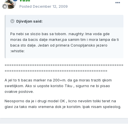
Posted
December 12, 2009
Djivdjon said:
Pa nebi se slozio bas sa tobom. :naughty: Ima voda gde
moras da bacis dalje marker,pa samim tim i mora lampa da ti
baca sto dalje. Jedan od primera Conopljansko jezero
:whistle:
====================================================
=============================================
A jel to ti bacas marker na 200+m. da ga moras traziti qkom
swetiljkom. Ako si uopste koristio Tiku , sigurno ne bi pisao
ovakve postove.
Neosporno da je i drugi model OK , licno nevolim toliki teret na
glavi za tako malo vremena dok je koristim. Ipak nisam speleolog.