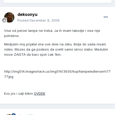
deksonyu
Posted
December 8, 2009
Vise od petzel lampe ne treba. Ja ih imam takodje i vise nije
potrebno.
Medjutim moj prijatel ima ove dole na sliku. Bolje do sada nisam
video. Mozes da ga podesis da svetli samo skroz slabo. Medutim
moze ZAISTA da baci spot cak 1km.
http://img514.imageshack.us/img514/3930/kopflampeledlenserh77
77.jpg
Evo jos i sajt klikni
OVDDE