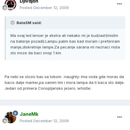
Djivdjon
Posted
December 12, 2009
BataSM said:
Ma ovaj led lenser je ekstra ali nekako mi je budzast(mislim
na baterije pozadi).Lampu palim bas kad moram i preferiram
manje,diskretnije lampe.Za pecanje sarana mi neznaci nista
sto moze da baci snop 1 km.
Pa nebi se slozio bas sa tobom. :naughty: Ima voda gde moras da
bacis dalje marker,pa samim tim i mora lampa da ti baca sto dalje.
Jedan od primera Conopljansko jezero :whistle:
JaneMk
Posted
December 12, 2009