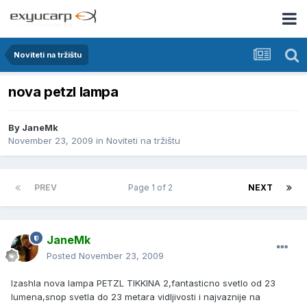
Noviteti na tržištu
nova petzl lampa
By
JaneMk
November 23, 2009
in
Noviteti na tržištu
PREV
Page 1 of 2
NEXT
JaneMk
Posted
November 23, 2009
Izashla nova lampa PETZL TIKKINA 2,fantasticno svetlo od 23
lumena,snop svetla do 23 metara vidljivosti i najvaznije na