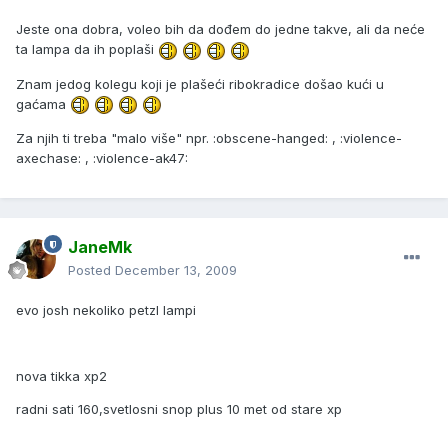
Jeste ona dobra, voleo bih da dođem do jedne takve, ali da neće
ta lampa da ih poplaši
Znam jedog kolegu koji je plašeći ribokradice došao kući u
gaćama
Za njih ti treba "malo više" npr. :obscene-hanged: , :violence-
axechase: , :violence-ak47:
JaneMk
Posted
December 13, 2009
evo josh nekoliko petzl lampi
nova tikka xp2
radni sati 160,svetlosni snop plus 10 met od stare xp