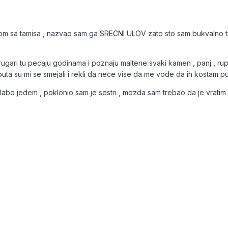
m sa tamisa , nazvao sam ga SRECNI ULOV zato sto sam bukvalno tri 
 drugari tu pecaju godinama i poznaju maltene svaki kamen , panj , rup
X puta su mi se smejali i rekli da nece vise da me vode da ih kostam p
abo jedem , poklonio sam je sestri , mozda sam trebao da je vratim u