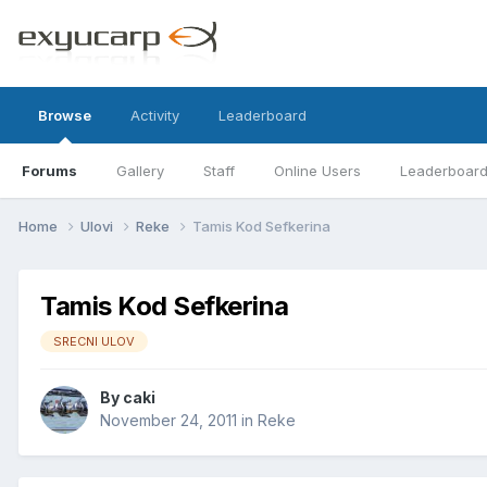
Browse
Activity
Leaderboard
Forums
Gallery
Staff
Online Users
Leaderboar
Home
Ulovi
Reke
Tamis Kod Sefkerina
Tamis Kod Sefkerina
SRECNI ULOV
By
caki
November 24, 2011
in
Reke