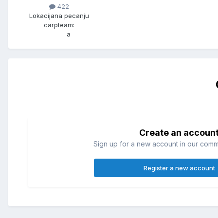
422
Lokacija
na pecanju
carpteam:
a
Create an accoun
Sign up for a new account in our commun
Register a new account