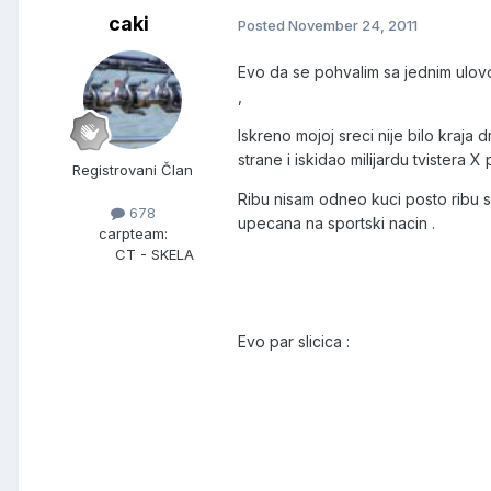
caki
Posted
November 24, 2011
Evo da se pohvalim sa jednim ulovo
,
Iskreno mojoj sreci nije bilo kraja
strane i iskidao milijardu tvistera 
Registrovani Član
Ribu nisam odneo kuci posto ribu sl
678
upecana na sportski nacin .
carpteam:
CT - SKELA
Evo par slicica :