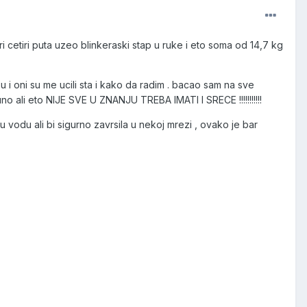
cetiri puta uzeo blinkeraski stap u ruke i eto soma od 14,7 kg
u i oni su me ucili sta i kako da radim . bacao sam na sve
uno ali eto NIJE SVE U ZNANJU TREBA IMATI I SRECE !!!!!!!!!!!
 vodu ali bi sigurno zavrsila u nekoj mrezi , ovako je bar