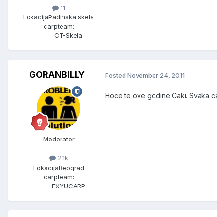
11
Lokacija
Padinska skela
carpteam:
CT-Skela
GORANBILLY
Posted
November 24, 2011
Hoce te ove godine Caki. Svaka ca
Moderator
2.1k
Lokacija
Beograd
carpteam:
EXYUCARP