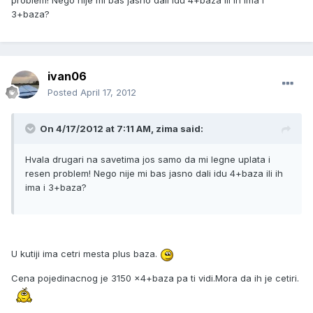
problem! Nego nije mi bas jasno dali idu 4+baza ili ih ima i
3+baza?
ivan06
Posted
April 17, 2012
On 4/17/2012 at 7:11 AM, zima said:
Hvala drugari na savetima jos samo da mi legne uplata i
resen problem! Nego nije mi bas jasno dali idu 4+baza ili ih
ima i 3+baza?
U kutiji ima cetri mesta plus baza.
Cena pojedinacnog je 3150 x4+baza pa ti vidi.Mora da ih je cetiri.