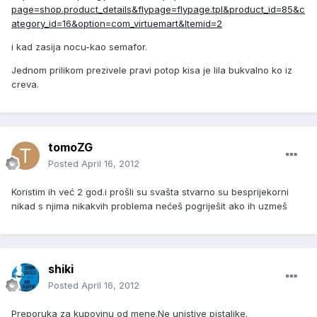
page=shop.product_details&flypage=flypage.tpl&product_id=85&c
ategory_id=16&option=com_virtuemart&Itemid=2
i kad zasija nocu-kao semafor.
Jednom prilikom prezivele pravi potop kisa je lila bukvalno ko iz
creva.
tomoZG
Posted
April 16, 2012
Koristim ih već 2 god.i prošli su svašta stvarno su besprijekorni
nikad s njima nikakvih problema nećeš pogriješit ako ih uzmeš
shiki
Posted
April 16, 2012
Preporuka za kupovinu od mene.Ne unistive pistaljke.