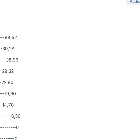
Auth
----88,62
---39,28
----38,96
--28,32
--22,80
---19,60
--14,70
-------8,50
---------0
---------0