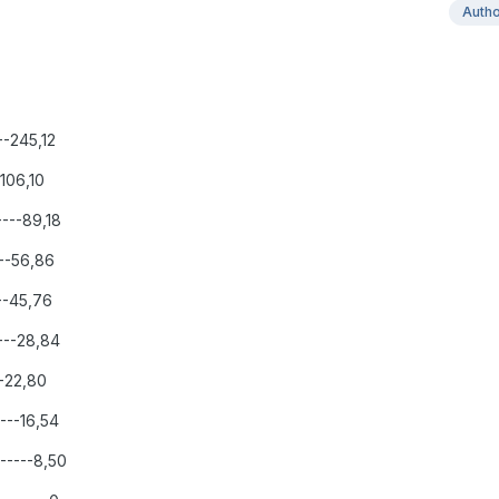
Auth
--245,12
-106,10
----89,18
--56,86
---45,76
----28,84
--22,80
----16,54
------8,50