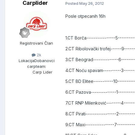
Carplider
Posted
May 26, 2012
Posle otpecanih 16h
1.CT Borča----------------5---------
Registrovani Član
2.CT Ribolovački trofej------9-----
2k
3.CT Beograd--------------6-------
Lokacija
Dobanovci
carpteam:
4.CT Noću spavam----------3------
Carp Lider
5.CT BD Elitee-----------10--------
6.CT Pazova--------------1--------
7.CT RNP Milenković--------4-----
8.CT Pirati-----------------2--------
9.CT Maxi----------------7---------