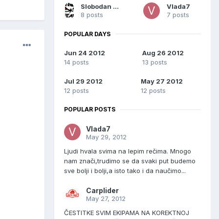
Slobodan Boban Pavlović
Vlada7
8 posts
7 posts
POPULAR DAYS
Jun 24 2012
Aug 26 2012
14 posts
13 posts
Jul 29 2012
May 27 2012
12 posts
12 posts
POPULAR POSTS
Vlada7
May 29, 2012
Ljudi hvala svima na lepim rečima. Mnogo
nam znači,trudimo se da svaki put budemo
sve bolji i bolji,a isto tako i da naučimo...
Carplider
May 27, 2012
ČESTITKE SVIM EKIPAMA NA KOREKTNOJ