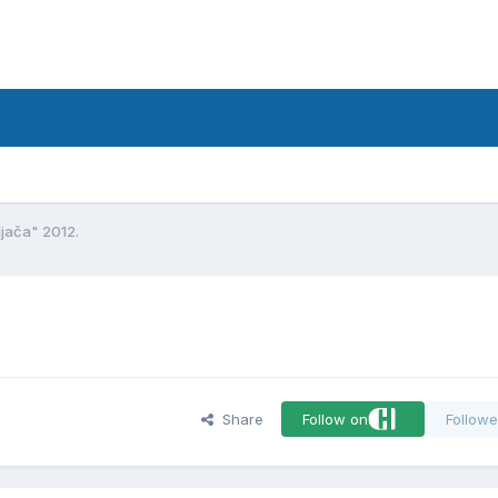
d
ljača" 2012.
Share
Follow on
Followe