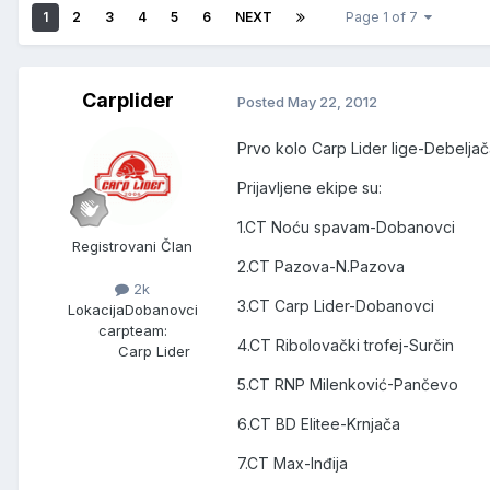
1
2
3
4
5
6
NEXT
Page 1 of 7
Carplider
Posted
May 22, 2012
Prvo kolo Carp Lider lige-Debelja
Prijavljene ekipe su:
1.CT Noću spavam-Dobanovci
Registrovani Član
2.CT Pazova-N.Pazova
2k
3.CT Carp Lider-Dobanovci
Lokacija
Dobanovci
carpteam:
4.CT Ribolovački trofej-Surčin
Carp Lider
5.CT RNP Milenković-Pančevo
6.CT BD Elitee-Krnjača
7.CT Max-Inđija