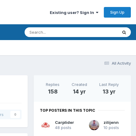
Sign Up
Existing user? Sign In
All Activity
Replies
Created
Last Reply
158
14 yr
13 yr
TOP POSTERS IN THIS TOPIC
rs
0
Carplider
zilijenn
48 posts
10 posts