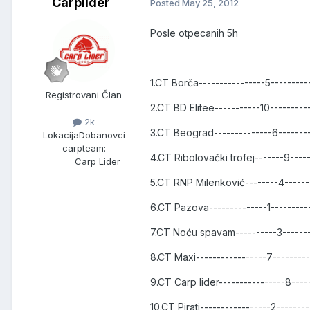
Carplider
Posted
May 25, 2012
Posle otpecanih 5h
1.CT Borča----------------5--------
Registrovani Član
2.CT BD Elitee-----------10--------
2k
3.CT Beograd--------------6-------
Lokacija
Dobanovci
carpteam:
4.CT Ribolovački trofej-------9----
Carp Lider
5.CT RNP Milenković--------4-----
6.CT Pazova--------------1---------
7.CT Noću spavam----------3------
8.CT Maxi-----------------7--------
9.CT Carp lider----------------8----
10.CT Pirati-----------------2-------