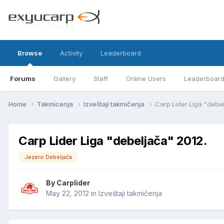
Browse
Activity
Leaderboard
Forums
Gallery
Staff
Online Users
Leaderboar
Home
Takmicenja
Izveštaji takmičenja
Carp Lider Liga "debe
Carp Lider Liga "debeljača" 2012.
Jezero Debeljača
By
Carplider
May 22, 2012
in
Izveštaji takmičenja