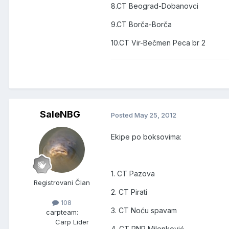
8.CT Beograd-Dobanovci
9.CT Borča-Borča
10.CT Vir-Bečmen Peca br 2
SaleNBG
Posted
May 25, 2012
Ekipe po boksovima:
1. CT Pazova
Registrovani Član
2. CT Pirati
108
3. CT Noću spavam
carpteam:
Carp Lider
4. CT RNP Milenković