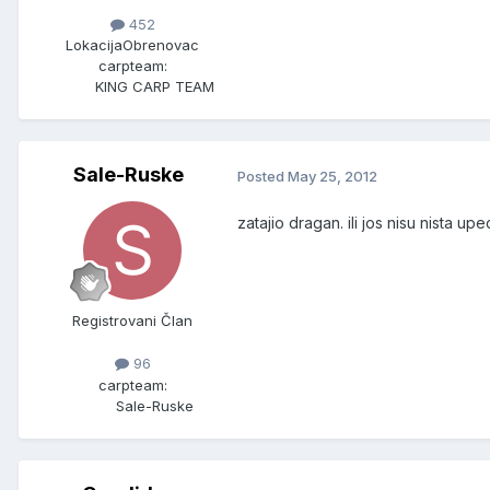
452
Lokacija
Obrenovac
carpteam:
KING CARP TEAM
Sale-Ruske
Posted
May 25, 2012
zatajio dragan. ili jos nisu nista upe
Registrovani Član
96
carpteam:
Sale-Ruske