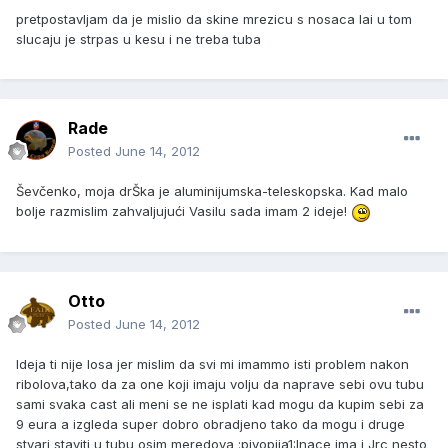
pretpostavljam da je mislio da skine mrezicu s nosaca lai u tom
slucaju je strpas u kesu i ne treba tuba
Rade
Posted
June 14, 2012
Ševčenko, moja drŠka je aluminijumska-teleskopska. Kad malo
bolje razmislim zahvaljujući Vasilu sada imam 2 ideje!
Otto
Posted
June 14, 2012
Ideja ti nije losa jer mislim da svi mi imammo isti problem nakon
ribolova,tako da za one koji imaju volju da naprave sebi ovu tubu
sami svaka cast ali meni se ne isplati kad mogu da kupim sebi za
9 eura a izgleda super dobro obradjeno tako da mogu i druge
stvari staviti u tubu osim meredova :pivopija1:Inace ima i Jrc nesto