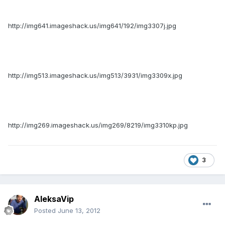
http://img641.imageshack.us/img641/192/img3307j.jpg
http://img513.imageshack.us/img513/3931/img3309x.jpg
http://img269.imageshack.us/img269/8219/img3310kp.jpg
3
AleksaVip
Posted
June 13, 2012