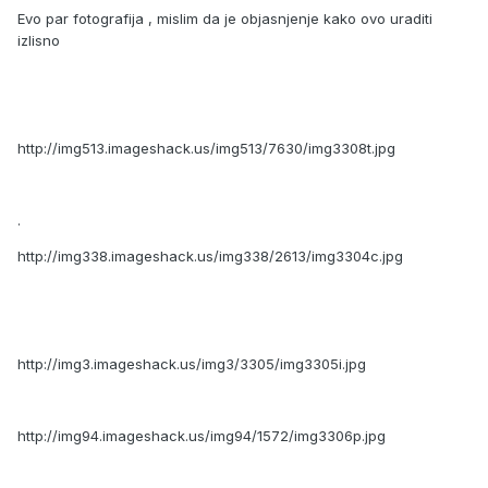
Evo par fotografija , mislim da je objasnjenje kako ovo uraditi
izlisno
http://img513.imageshack.us/img513/7630/img3308t.jpg
.
http://img338.imageshack.us/img338/2613/img3304c.jpg
http://img3.imageshack.us/img3/3305/img3305i.jpg
http://img94.imageshack.us/img94/1572/img3306p.jpg