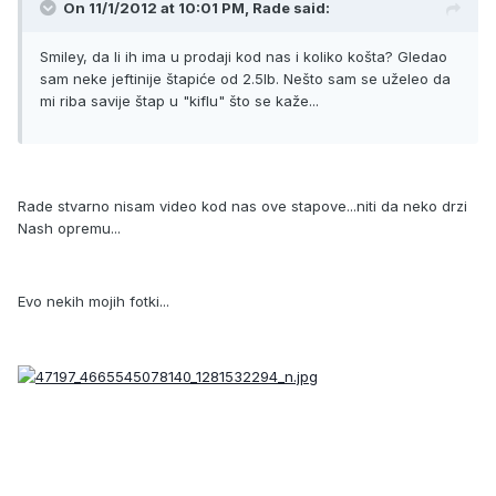
On 11/1/2012 at 10:01 PM, Rade said:
Smiley, da li ih ima u prodaji kod nas i koliko košta? Gledao
sam neke jeftinije štapiće od 2.5lb. Nešto sam se uželeo da
mi riba savije štap u "kiflu" što se kaže...
Rade stvarno nisam video kod nas ove stapove...niti da neko drzi
Nash opremu...
Evo nekih mojih fotki...