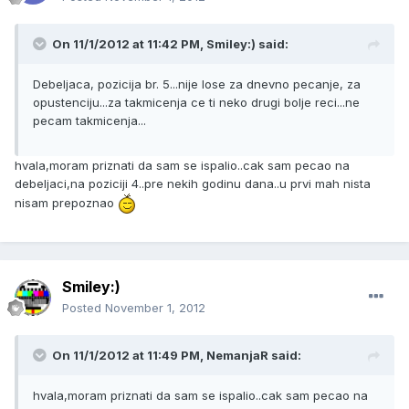
On 11/1/2012 at 11:42 PM, Smiley:) said:
Debeljaca, pozicija br. 5...nije lose za dnevno pecanje, za
opustenciju...za takmicenja ce ti neko drugi bolje reci...ne
pecam takmicenja...
hvala,moram priznati da sam se ispalio..cak sam pecao na
debeljaci,na poziciji 4..pre nekih godinu dana..u prvi mah nista
nisam prepoznao
Smiley:)
Posted
November 1, 2012
On 11/1/2012 at 11:49 PM, NemanjaR said:
hvala,moram priznati da sam se ispalio..cak sam pecao na