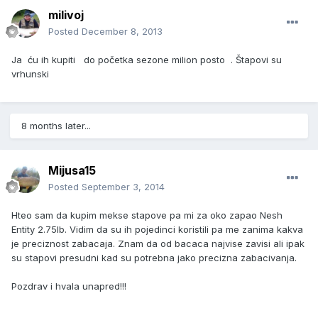
milivoj
Posted
December 8, 2013
Ja ću ih kupiti do početka sezone milion posto . Štapovi su
vrhunski
8 months later...
Mijusa15
Posted
September 3, 2014
Hteo sam da kupim mekse stapove pa mi za oko zapao Nesh
Entity 2.75lb. Vidim da su ih pojedinci koristili pa me zanima kakva
je preciznost zabacaja. Znam da od bacaca najvise zavisi ali ipak
su stapovi presudni kad su potrebna jako precizna zabacivanja.
Pozdrav i hvala unapred!!!