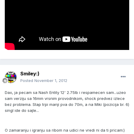
Smiley:)
Posted
November 1, 2012
Dax, ja pecam sa Nash Entity 12' 2.75lb i respamecen sam...uzeo
sam verziju sa 16mm vrsnim provodnikom, shock predvez izlece
bez problema. Stap trpi manji pva do 70m, a na Miki (pozicija br. 6)
singl ide do sajle...
O zamaranju i igranju sa ribom na udici ne vredi ni da ti pricam:)