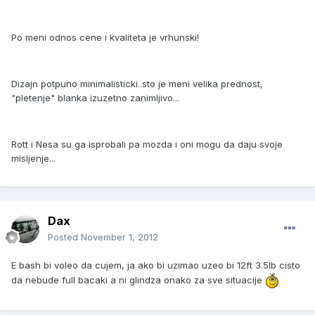
Po meni odnos cene i kvaliteta je vrhunski!
Dizajn potpuno minimalisticki..sto je meni velika prednost,
"pletenje" blanka izuzetno zanimljivo...
Rott i Nesa su ga isprobali pa mozda i oni mogu da daju svoje
misljenje...
Dax
Posted
November 1, 2012
E bash bi voleo da cujem, ja ako bi uzimao uzeo bi 12ft 3.5lb cisto
da nebude full bacaki a ni glindza onako za sve situacije