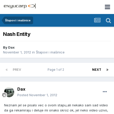
Štapovi i mašinice
Nash Entity
By
Dax
November 1, 2012
in
Štapovi i mašinice
PREV
Page 1 of 2
NEXT
Dax
Posted
November 1, 2012
Neznam jel se pisalo vec o ovom stapu,ali nekako sam sad video
da ga rekamiraju i deluje mi onako skroz ok, jel neko video uzivo,