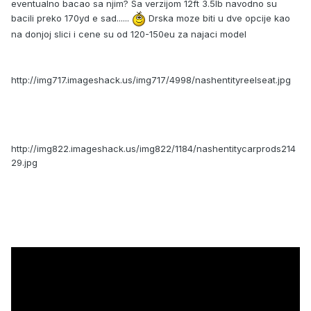
eventualno bacao sa njim? Sa verzijom 12ft 3.5lb navodno su
bacili preko 170yd e sad......
Drska moze biti u dve opcije kao
na donjoj slici i cene su od 120-150eu za najaci model
http://img717.imageshack.us/img717/4998/nashentityreelseat.jpg
http://img822.imageshack.us/img822/1184/nashentitycarprods214
29.jpg