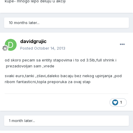
kupe- mnogo lepo deluju u akciji
10 months later...
davidgrujic
Posted
October 14, 2013
od skoro pecam sa entity stapovima i to od 3.5lb,full shrink i
prezadovoljan sam ,vrede
svaki euro,tanki ,zilavi,daleko bacaju bez nekog upinjanja ,pod
ribom fantasticni,topla preporuka za ovaj stap
1
1 month later...