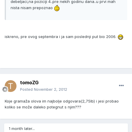
debeljaci,na poziciji 4..pre nekih godinu dana..u prvi mah
nista nisam prepoznao
iskreno, pre ovog septembra i ja sam poslednji put bio 2006.
tomoZG
Posted
November 2, 2012
Koje gramaža olova im najbolje odgovara(2,75lb) i jesi probao
koliko se može daleko potegnut s njim???
1 month later...